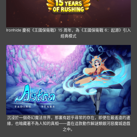
Ironhide 慶祝《王國保衛戰》15 周年，為《王國保衛戰 6：起源》引入
經典模式
沉浸於一個奇幻魔法世界，那裏有超乎尋常的存在，即便在最遙遠的邊
緣，也暗藏著不為人知的真相——盡在這款動作解謎類銀河惡魔城遊戲
之中。