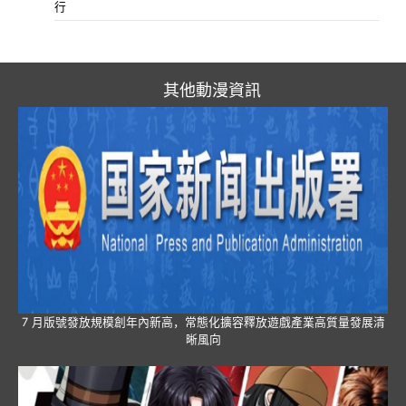
行
其他動漫資訊
7 月版號發放規模創年內新高，常態化擴容釋放遊戲產業高質量發展清
晰風向