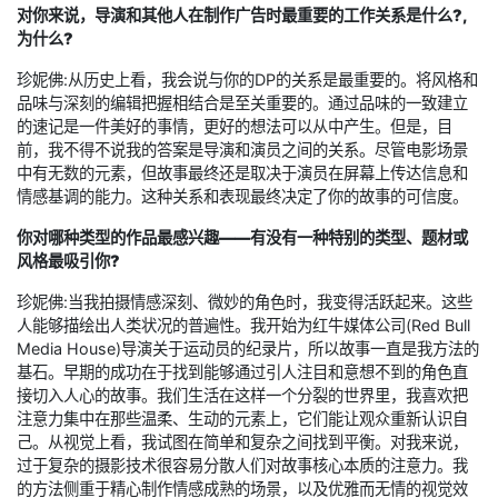
对你来说，导演和
其他人
在制作广告时最重要的工作关系是什么?,
为什么?
珍妮佛:从历史上看，我会说与你的DP的关系是最重要的。将风格和
品味与深刻的编辑把握相结合是至关重要的。通过品味的一致建立
的速记是一件美好的事情，更好的想法可以从中产生。但是，目
前，我不得不说我的答案是导演和演员之间的关系。尽管电影场景
中有无数的元素，但故事最终还是取决于演员在屏幕上传达信息和
情感基调的能力。这种关系和表现最终决定了你的故事的可信度。
你对哪种类型的作品最感兴趣——有没有一种特别的类型、题材或
风格最吸引你?
珍妮佛:当我拍摄情感深刻、微妙的角色时，我变得活跃起来。这些
人能够描绘出人类状况的普遍性。我开始为红牛媒体公司(Red Bull
Media House)导演关于运动员的纪录片，所以故事一直是我方法的
基石。早期的成功在于找到能够通过引人注目和意想不到的角色直
接切入人心的故事。我们生活在这样一个分裂的世界里，我喜欢把
注意力集中在那些温柔、生动的元素上，它们能让观众重新认识自
己。从视觉上看，我试图在简单和复杂之间找到平衡。对我来说，
过于复杂的摄影技术很容易分散人们对故事核心本质的注意力。我
的方法侧重于精心制作情感成熟的场景，以及优雅而无情的视觉效