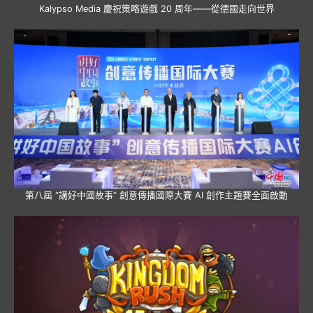
Kalypso Media 慶祝策略遊戲 20 周年——從德國走向世界
第八屆 “講好中國故事” 創意傳播國際大賽 AI 創作主題賽全面啟動