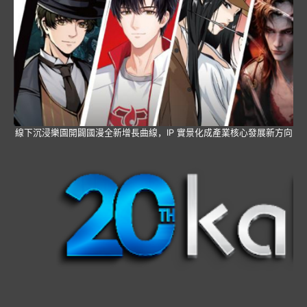
線下沉浸樂園開闢國漫全新增長曲線，IP 實景化成產業核心發展新方向