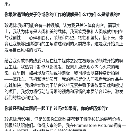
果。
你最常遇到的关于你或你的工作的误解是什么?为什么是错误的?
珍妮佛:我想可能会有一种误解，认为我只关注体育内容，而事实
上，我认为体育是人类和美的载体。我喜欢竞争和人类成就中内在
的戏剧性——心碎和胜利，荣耀和希望，牺牲和坚持。接下来，体
育让我能够围绕独特的主角讲述深刻的人类故事，这是我开始真正
发展自己风格的地方。
结合我对故事的热爱以及在红牛媒体之家在极限运动领域开始的职
业生涯，我热衷于制作能够激发、探索并点燃观众内心火花的电
影。在早期，如果涉及汽油或冲浪板，我可能会以某种身份拍摄
——摩托车、飞机和运动员等。我的目标是让人们观看我的作品并
心跳加快。我想继续致力于结合这些元素并赋予讲故事灵魂和感觉
的项目。我努力将行动与清晰的视角和深情的本质结合起来，激发
我们的雄心和抱负。
你曾经和成本顾问一起工作过吗?如果有，你的经历如何?
珍妮佛:我没有，但是如果你知道谁能帮我了解洛杉矶的房租价格，
我很想认识他们。值得庆幸的是，我在Framestore Pictures拥有一