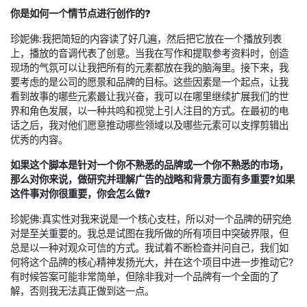
你是如何
一个情节点进行创作的
?
珍妮佛:我把简短的内容读了好几遍，然后把它放在一个播放列表
上，播放的音调代表了创意。当我在写作和提取参考资料时，创造
现场的气氛可以让我把所有的元素都放在我的脑海里。接下来，我
要考虑的是公司的愿景和品牌的目标。这些因素是一个起点，让我
看到故事的哪些元素最让我兴奋，我可以在哪里继续扩展我们的世
界和角色发展，以一种共鸣和视觉上引人注目的方式。在最初的电
话之后，我对他们愿意推动哪些领域以及哪些元素可以支撑剪辑出
优秀的内容。
如果这个脚本是针对一个你不熟悉的品牌或一个你不熟悉的市场，
那么对你来说，做研究并理解广告的战略和背景方面有多重要?如果
这件事对你很重要，你会怎么做?
珍妮佛:真实性对我来说是一个核心支柱，所以对一个品牌的研究绝
对是至关重要的。我总是试图在我所做的所有项目中突破界限，但
总是以一种对观众可信的方式。我试着不断检查并问自己，我们如
何将这个品牌的核心精神发扬光大，并在这个项目中进一步推动它?
有时候答案可能非常简单，但除非我对一个品牌有一个全面的了
解，否则我无法真正做到这一点。