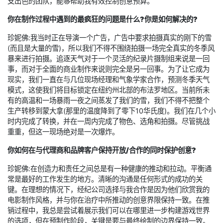
支出色的团队，能够帮助我有效控制创意预算。
你在制作过程中遇到的最疯狂的问题是什么?你是如何解决的?
珍妮佛:我当时正在导演一个广告，广告中要求拍摄真实的刚下的雪
(而且是大量的雪)，所以我们不得不围绕拍摄一场完全真实的冬季风
暴来进行拍摄。追逐天气对于一个灵活的纪录片摄制组来说是一回
事，而对于全面的商业制作来说则完全是另一回事。为了让它成为
现实，我们一直在与几位现场经理和气象学家合作，预测冬季天气
模式，这使我们将目标锁定在纽约州北部的布法罗地区。当前所未
有的高温和一场暴雨一夜之间蒸发了我们的雪，我们不得不把整个
生产转移到蒙大拿(那里的温度降到了零下10华氏度)。我们在几个小
时内完成了转换，并在一周内完成了物色、选角和拍摄。尽管挑战
重重，但这一现场绝对是一次爆炸。
你如何在与代理商和品牌客户保持开放/合作的同时保护创意?
珍妮佛:在创造力和责任之间总是有一种健康的推动和拉动。平衡通
常是最好的工作发生的地方。清晰的沟通是任何形式的成功的关
键。在理想的情况下，经纪公司选择与我合作是因为他们欣赏我的
电影制作风格，并与你在治疗中所推动的创意界限保持一致。在推
销过程中，我总是尝试着展示我们可以在哪里进一步构建游戏世界
的选项，但在预制作阶段，关键是要与最终绘制的边界保持一致。