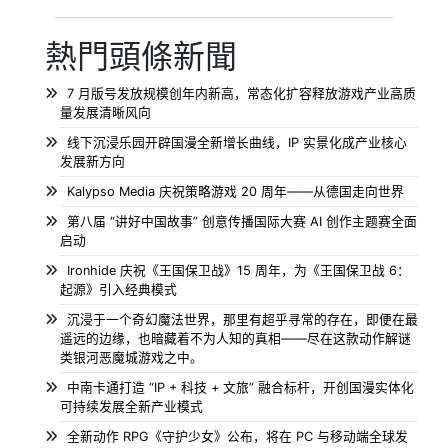
熱門頭條新聞
7 月版号发放规模创年内新高，常态化扩容释放游戏产业高质
量发展清晰风向
线下沉浸乐园开辟国漫全新增长曲线，IP 实景化成产业核心
发展新方向
Kalypso Media 庆祝策略游戏 20 周年——从德国走向世界
第八届 “讲好中国故事” 创意传播国际大赛 AI 创作主题赛全面
启动
Ironhide 庆祝《王国保卫战》15 周年，为《王国保卫战 6：
起源》引入经典模式
沉浸于一个奇幻魔法世界，那里有超乎寻常的存在，即便在最
遥远的边缘，也暗藏着不为人知的真相——尽在这款动作解谜
类银河恶魔城游戏之中。
中南卡通打造 “IP + 科技 + 文旅” 融合标杆，开创国漫实体化
可持续发展全新产业模式
全新动作 RPG《守护少女》公布，将在 PC 与移动端全球发