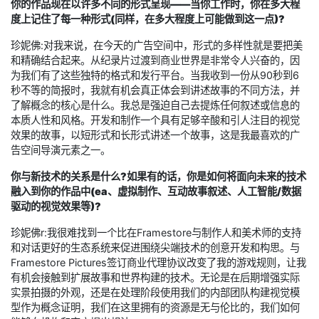
你的作品现在以许多不同的形式呈现——当你工作时，你在多大程
度上记住了每一种形式(同样，在多大程度上可能做到这一点)?
珍妮佛:对我来说，在今天的广告空间中，形式的多样性就是要把美
和精确结合起来。从纪录片过渡到商业世界是非常令人兴奋的，因
为我们有了这些独特的格式和发行平台。当我收到一份从90秒到6
秒不等的简报时，我就有机会真正体会到讲述故事的不同方法，并
了解概念的核心是什么。我总是强迫自己去提炼任何叙述或信息的
本质人性和风格。开发和制作一个具有足够辛酸和引人注目的视觉
效果的故事，以短形式和长形式讲述一个故事，这是我最喜欢的广
告空间导演元素之一。
你与新技术的关系是什么?如果有的话，你是如何将面向未来的技术
融入到你的作品中(ea、虚拟制作、互动故事叙述、人工智能/数据
驱动的视觉效果等)?
珍妮佛r:我很难找到一个比在Framestore与制作人和美术师的支持
和对话更好的生态系统来促进围绕尖端技术的创意开发和构思。与
Framestore Pictures签订商业代理协议改变了我的游戏规则，让我
有机会接触到扩展故事和世界构建的技术。无论是在后期增强实际
实景拍摄的外观，还是在处理阶段使用我们的内部团队构建视觉模
型作为概念证明，我们在这里拥有的资源是无与伦比的，我们如何