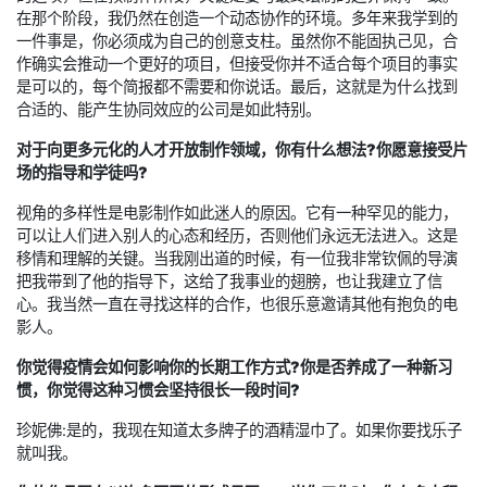
在那个阶段，我仍然在创造一个动态协作的环境。多年来我学到的
一件事是，你必须成为自己的创意支柱。虽然你不能固执己见，合
作确实会推动一个更好的项目，但接受你并不适合每个项目的事实
是可以的，每个简报都不需要和你说话。最后，这就是为什么找到
合适的、能产生协同效应的公司是如此特别。
对于向更多元化的人才开放制作领域，你有什么想法?你愿意接受片
场的指导和学徒吗?
视角的多样性是电影制作如此迷人的原因。它有一种罕见的能力，
可以让人们进入别人的心态和经历，否则他们永远无法进入。这是
移情和理解的关键。当我刚出道的时候，有一位我非常钦佩的导演
把我带到了他的指导下，这给了我事业的翅膀，也让我建立了信
心。我当然一直在寻找这样的合作，也很乐意邀请其他有抱负的电
影人。
你觉得疫情会如何影响你的长期工作方式?你是否养成了一种新习
惯，你觉得这种习惯会坚持很长一段时间?
珍妮佛:是的，我现在知道太多牌子的酒精湿巾了。如果你要找乐子
就叫我。