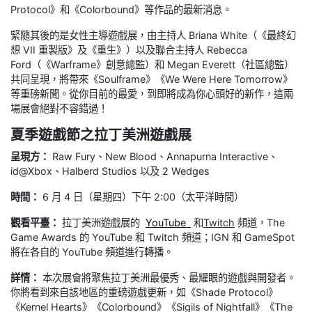
Protocol》和《Colorbound》等作品的最新消息。
緊隨其後的是女性主導遊戲展，由主持人 Briana White（《最終幻
想 VII 重製版》及《重生》）以及聯合主持人 Rebecca
Ford（《Warframe》創意總監）和 Megan Everett（社區總監）
共同呈現，將帶來《Soulframe》《We Were Here Tomorrow》
等重磅新聞。從你目前的最愛，到即將成為你心頭好的新作，這兩
場展會絕對不容錯過！
夏季遊戲節之拉丁美洲遊戲展
呈現方：
Raw Fury、New Blood、Annapurna Interactive、
id@Xbox、Halberd Studios 以及 2 Wedges
時間：
6 月 4 日（星期四）下午 2:00（太平洋時間）
觀看平臺：
拉丁美洲遊戲展的
YouTube
和
Twitch
頻道，The
Game Awards 的 YouTube 和 Twitch 頻道；IGN 和 GameSpot
將在各自的 YouTube 頻道進行轉播。
詳情：
本次展會將聚焦拉丁美洲最優秀、最耀眼的遊戲與開發者。
你將看到來自該地區的重磅遊戲更新，如《Shade Protocol》
《Kernel Hearts》《Colorbound》《Sigils of Nightfall》《The