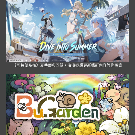
《阿特蘭晶核》夏季慶典回歸，海濱遐想更新攜新內容等你探索