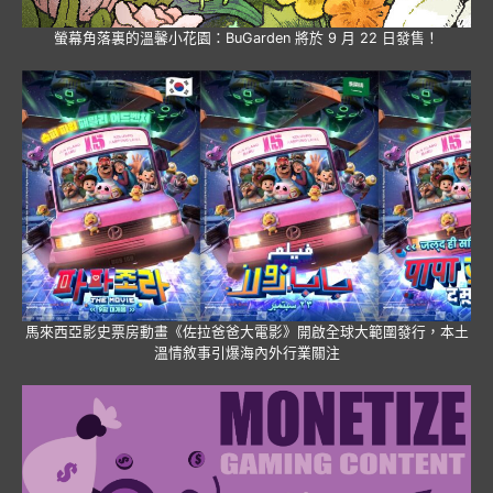
螢幕角落裏的溫馨小花園：BuGarden 將於 9 月 22 日發售！
馬來西亞影史票房動畫《佐拉爸爸大電影》開啟全球大範圍發行，本土
溫情敘事引爆海內外行業關注