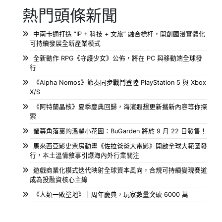
熱門頭條新聞
中南卡通打造 “IP + 科技 + 文旅” 融合標杆，開創國漫實體化
可持續發展全新產業模式
全新動作 RPG《守護少女》公佈，將在 PC 與移動端全球發
行
《Alpha Nomos》節奏同步戰鬥登陸 PlayStation 5 與 Xbox
X/S
《阿特蘭晶核》夏季慶典回歸，海濱遐想更新攜新內容等你探
索
螢幕角落裏的溫馨小花園：BuGarden 將於 9 月 22 日發售！
馬來西亞影史票房動畫《佐拉爸爸大電影》開啟全球大範圍發
行，本土溫情敘事引爆海內外行業關注
遊戲商業化模式迭代映射全球資本風向，合規可持續變現賽道
成為投融資核心主線
《人類一敗塗地》十周年慶典，玩家數量突破 6000 萬