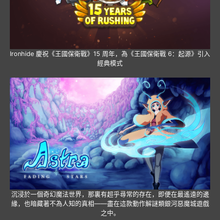
Ironhide 慶祝《王國保衛戰》15 周年，為《王國保衛戰 6：起源》引入
經典模式
沉浸於一個奇幻魔法世界，那裏有超乎尋常的存在，即便在最遙遠的邊
緣，也暗藏著不為人知的真相——盡在這款動作解謎類銀河惡魔城遊戲
之中。