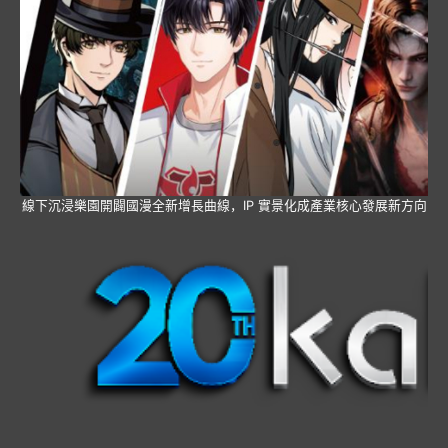
線下沉浸樂園開闢國漫全新增長曲線，IP 實景化成產業核心發展新方向