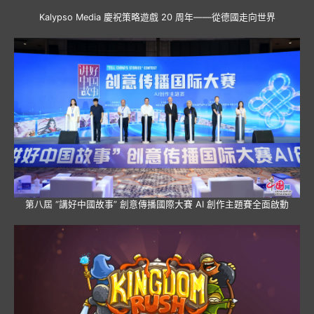
Kalypso Media 慶祝策略遊戲 20 周年——從德國走向世界
第八屆 “講好中國故事” 創意傳播國際大賽 AI 創作主題賽全面啟動