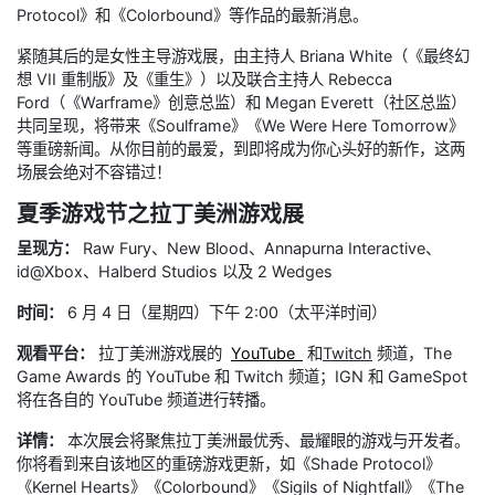
Protocol》和《Colorbound》等作品的最新消息。
紧随其后的是女性主导游戏展，由主持人 Briana White（《最终幻
想 VII 重制版》及《重生》）以及联合主持人 Rebecca
Ford（《Warframe》创意总监）和 Megan Everett（社区总监）
共同呈现，将带来《Soulframe》《We Were Here Tomorrow》
等重磅新闻。从你目前的最爱，到即将成为你心头好的新作，这两
场展会绝对不容错过！
夏季游戏节之拉丁美洲游戏展
呈现方：
Raw Fury、New Blood、Annapurna Interactive、
id@Xbox、Halberd Studios 以及 2 Wedges
时间：
6 月 4 日（星期四）下午 2:00（太平洋时间）
观看平台：
拉丁美洲游戏展的
YouTube
和
Twitch
频道，The
Game Awards 的 YouTube 和 Twitch 频道；IGN 和 GameSpot
将在各自的 YouTube 频道进行转播。
详情：
本次展会将聚焦拉丁美洲最优秀、最耀眼的游戏与开发者。
你将看到来自该地区的重磅游戏更新，如《Shade Protocol》
《Kernel Hearts》《Colorbound》《Sigils of Nightfall》《The