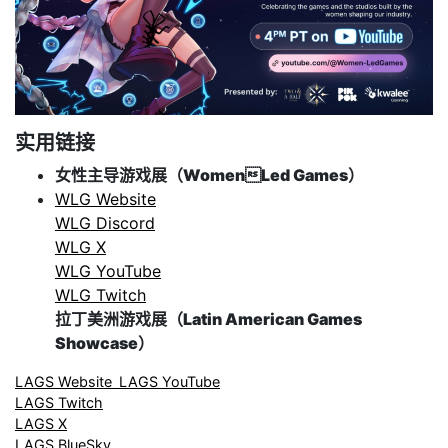
实用链接
女性主导游戏展（WomenLed Games）
WLG Website
WLG Discord
WLG X
WLG YouTube
WLG Twitch
拉丁美洲游戏展（Latin American Games
Showcase）
LAGS Website
LAGS YouTube
LAGS Twitch
LAGS X
LAGS BlueSky