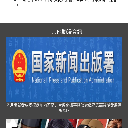
全新动作 RPG《守护少女》公布，将在 PC 与移动端全球发
行
其他動漫資訊
7 月版號發放規模創年內新高，常態化擴容釋放遊戲產業高質量發展清
晰風向