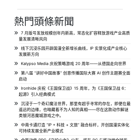
熱門頭條新聞
7 月版号发放规模创年内新高，常态化扩容释放游戏产业高质
量发展清晰风向
线下沉浸乐园开辟国漫全新增长曲线，IP 实景化成产业核心
发展新方向
Kalypso Media 庆祝策略游戏 20 周年——从德国走向世界
第八届 “讲好中国故事” 创意传播国际大赛 AI 创作主题赛全面
启动
Ironhide 庆祝《王国保卫战》15 周年，为《王国保卫战 6：
起源》引入经典模式
沉浸于一个奇幻魔法世界，那里有超乎寻常的存在，即便在最
遥远的边缘，也暗藏着不为人知的真相——尽在这款动作解谜
类银河恶魔城游戏之中。
中南卡通打造 “IP + 科技 + 文旅” 融合标杆，开创国漫实体化
可持续发展全新产业模式