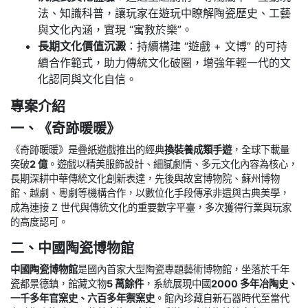
法、知識科普，讓玩家在遊玩中瞭解陶瓷歷史、工藝
與文化內涵，實現 “寓教於樂”。
長期文化價值沉澱
：持續構建 “遊戲 + 文博” 的可持
續合作範式，助力傳統文化破圈，增強年輕一代的文
化認同與文化自信。
專案介紹
一、《奇跡暖暖》
《奇跡暖暖》是疊紙遊戲推出的經典
換裝養成類手遊
，全球下載量
突破
2 億
。遊戲以精美服飾設計、細膩劇情、多元文化內容為核心，
長期深耕中華傳統文化創新表達，先後與故宮博物院、蘇州博物
館、越劇、粵劇等機構合作，以數位化手段傳承非遺與古典美學，
成為連接 Z 世代與傳統文化的重要數字平臺，多次獲得行業與玩家
的高度認可。
二、中國陶瓷博物館
中國陶瓷博物館
是國內首家大型陶瓷專題藝術博物館，坐落於千年
瓷都景德鎮，館藏文物
5 萬餘件
，系統展現中國
2000 多年冶陶史、
一千多年官窯史、六百多年禦窯史
。館內珍藏自新石器時代至當代