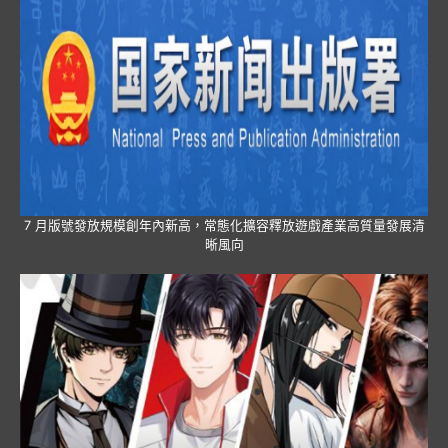
7 月版號發放規模創年內新高，常態化擴容釋放遊戲產業高質量發展清
晰風向