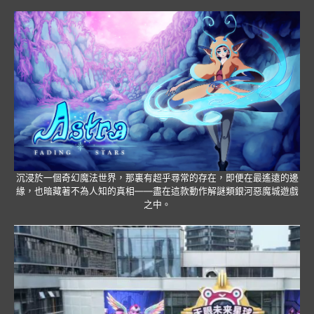
沉浸於一個奇幻魔法世界，那裏有超乎尋常的存在，即便在最遙遠的邊
緣，也暗藏著不為人知的真相——盡在這款動作解謎類銀河惡魔城遊戲
之中。