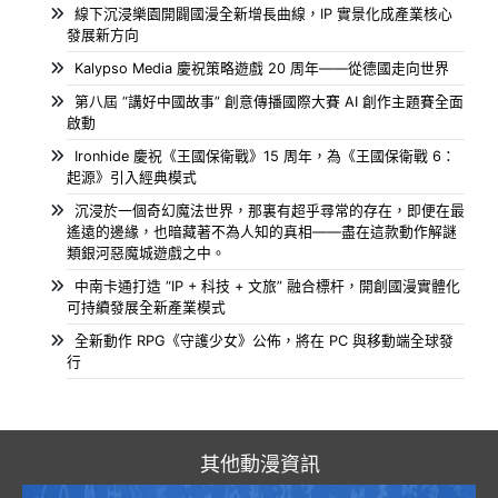
線下沉浸樂園開闢國漫全新增長曲線，IP 實景化成產業核心
發展新方向
Kalypso Media 慶祝策略遊戲 20 周年——從德國走向世界
第八屆 “講好中國故事” 創意傳播國際大賽 AI 創作主題賽全面
啟動
Ironhide 慶祝《王國保衛戰》15 周年，為《王國保衛戰 6：
起源》引入經典模式
沉浸於一個奇幻魔法世界，那裏有超乎尋常的存在，即便在最
遙遠的邊緣，也暗藏著不為人知的真相——盡在這款動作解謎
類銀河惡魔城遊戲之中。
中南卡通打造 “IP + 科技 + 文旅” 融合標杆，開創國漫實體化
可持續發展全新產業模式
全新動作 RPG《守護少女》公佈，將在 PC 與移動端全球發
行
其他動漫資訊