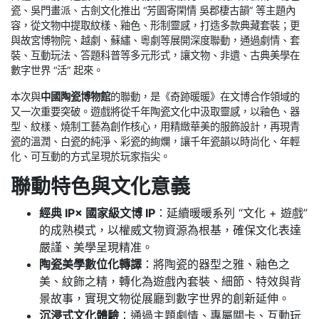
瓷、吳門畫派、古劍文化推出 “芳園寄閑情 吳郡棲古韻” 等主題內
容，從文物中提取紋樣、釉色、形制靈感，打造多款典藏套裝；更
與故宮博物院、越劇、蘇繡、粵劇等展開深度聯動，通過劇情、套
裝、互動玩法、答題科普等多元形式，讓文物、非遺、古典美學在
數字世界 “活” 起來。
本次與
中國陶瓷博物館
的聯動，是《奇跡暖暖》在文博合作領域的
又一次重要突破。遊戲將從千年陶瓷文化中汲取靈感，以釉色、器
型、紋樣、燒制工藝為創作核心，用精緻華美的服飾設計，再現青
瓷的溫潤、白瓷的純淨、彩瓷的絢爛，讓千年瓷韻以時尚化、年輕
化、可互動的方式呈現於玩家指尖。
聯動特色與文化意義
經典 IP× 國家級文博 IP
：延續暖暖系列 “文化 + 遊戲”
的成熟模式，以權威文物資源為根基，確保文化表達
嚴謹、美學呈現精准。
陶瓷美學數位化轉譯
：將陶瓷的器型之雅、釉色之
美、紋飾之精，轉化為遊戲內套裝、細節、特效與背
景故事，實現文物從展廳到數字世界的創新延伸。
沉浸式文化體驗
：通過主題劇情、專屬關卡、互動玩