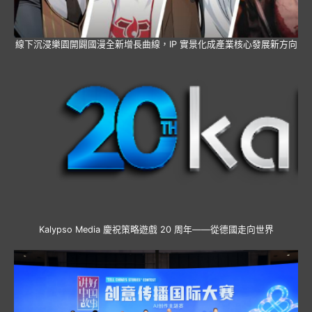
線下沉浸樂園開闢國漫全新增長曲線，IP 實景化成產業核心發展新方向
Kalypso Media 慶祝策略遊戲 20 周年——從德國走向世界