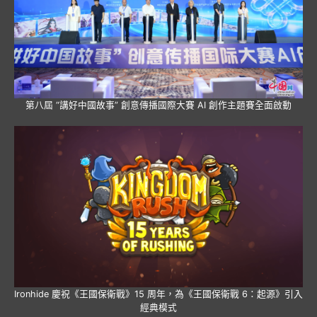
第八屆 “講好中國故事” 創意傳播國際大賽 AI 創作主題賽全面啟動
Ironhide 慶祝《王國保衛戰》15 周年，為《王國保衛戰 6：起源》引入
經典模式