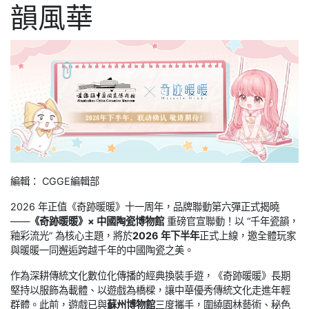
韻風華
編輯： CGGE編輯部
2026 年正值《奇跡暖暖》十一周年，品牌聯動第六彈正式揭曉
——
《奇跡暖暖》× 中國陶瓷博物館
重磅官宣聯動！以 “千年瓷韻，
釉彩流光” 為核心主題，將於
2026 年下半年
正式上線，邀全體玩家
與暖暖一同邂逅跨越千年的中國陶瓷之美。
作為深耕傳統文化數位化傳播的經典換裝手遊，《奇跡暖暖》長期
堅持以服飾為載體、以遊戲為橋樑，讓中華優秀傳統文化走進年輕
群體。此前，遊戲已與
蘇州博物館
三度攜手，圍繞園林藝術、秘色