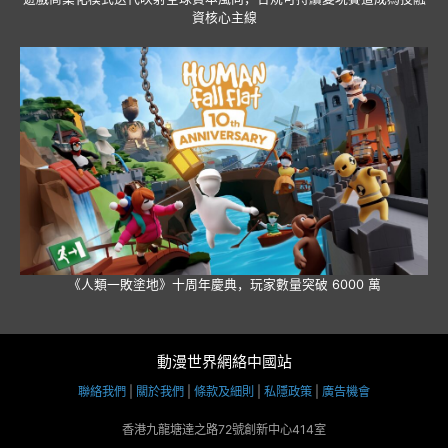
資核心主線
《人類一敗塗地》十周年慶典，玩家數量突破 6000 萬
動漫世界網絡中國站
聯絡我們
|
關於我們
|
條款及細則
|
私隱政策
|
廣告機會
香港九龍塘達之路72號創新中心414室