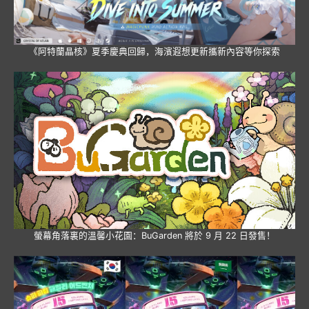
《阿特蘭晶核》夏季慶典回歸，海濱遐想更新攜新內容等你探索
螢幕角落裏的溫馨小花園：BuGarden 將於 9 月 22 日發售！