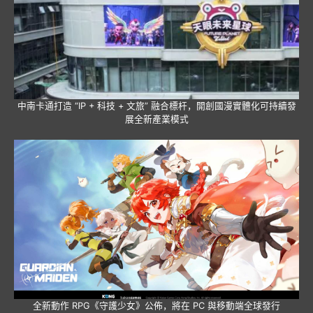
中南卡通打造 “IP + 科技 + 文旅” 融合標杆，開創國漫實體化可持續發
展全新產業模式
全新動作 RPG《守護少女》公佈，將在 PC 與移動端全球發行