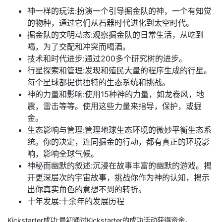
神一样的玩法:扮演一个引导掘金队的神，一个有知觉
的物种，通过它们从石器时代进化到太空时代。
掘金队的文明动态:观察掘金队的日常生活，从吃到
喝，为了交配和冲突而喝酒。
技术和时代进步:通过200多个研究树的进步。
行星探索和管理:发现和殖民大量的程序生成的行星。
每个星球都提供独特的生态系统和挑战。
神的力量和影响:使用15种神的力量，如龙卷风，地
震，雷击等等。使用这些力量来指导，保护，或掘
金。
生态影响与管理:管理地球生态环境的微妙平衡生态系
统。你的决定，连同掘金的行动，都有真正的环境影
响，影响全球气候。
神秘而幽默的叙述:沉浸在故事丰富的幽默的游戏。揭
开更深层次的宇宙故事，挑战你作为神的认知，揭示
出你真实角色的意想不到的转折。
十年发展:十余年的发展历程
Kickstarter成功:最初通过Kickstarter的成功活动获得资金。