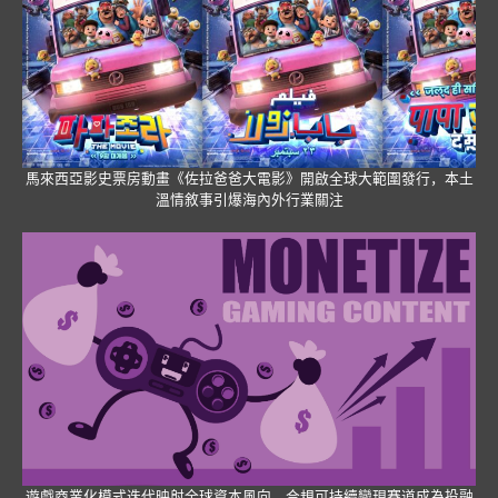
馬來西亞影史票房動畫《佐拉爸爸大電影》開啟全球大範圍發行，本土
溫情敘事引爆海內外行業關注
遊戲商業化模式迭代映射全球資本風向，合規可持續變現賽道成為投融