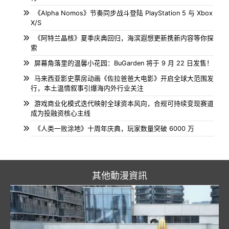
《Alpha Nomos》节奏同步战斗登陆 PlayStation 5 与 Xbox
X/S
《阿特兰晶核》夏季庆典回归，海滨遐想更新携新内容等你探
索
屏幕角落里的温馨小花园：BuGarden 将于 9 月 22 日发售！
马来西亚影史票房动画《佐拉爸爸大电影》开启全球大范围发
行，本土温情叙事引爆海内外行业关注
游戏商业化模式迭代映射全球资本风向，合规可持续变现赛道
成为投融资核心主线
《人类一败涂地》十周年庆典，玩家数量突破 6000 万
其他動漫資訊