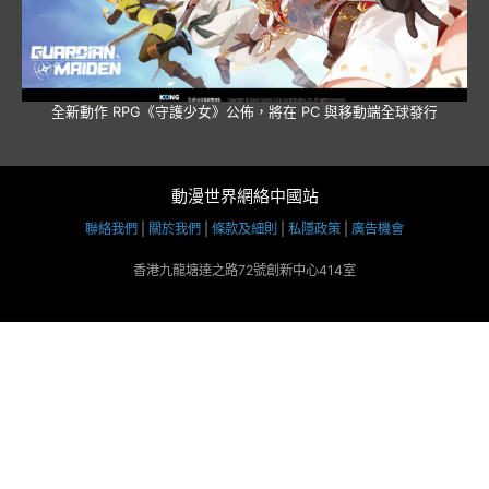
全新動作 RPG《守護少女》公佈，將在 PC 與移動端全球發行
動漫世界網絡中國站
聯絡我們
|
關於我們
|
條款及細則
|
私隱政策
|
廣告機會
香港九龍塘達之路72號創新中心414室