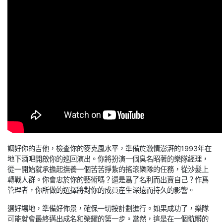
調好你的吉他，檢查你的麥克風水平，準備於激情澎湃的1993年在
地下酒吧開啟你的巡回演出。你將扮演一個臭名昭著的樂隊經理，
從一開始就承擔起撫養一個苦苦掙紥的搖滾樂隊的任務，從沙髮上
轉戰人群。你會忠於你的藝術嗎？還是爲了名利而出賣自己？作爲
管理者，你所做的選擇將對你的成員産生深遠而持久的影響。
選好場地，準備好佈景，確保一切按計劃進行。如果成功了，樂隊
可能就會最終邁出成名和榮耀的第一步。當然，這是在一個骯髒的