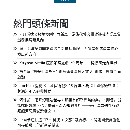
熱門頭條新聞
7 月版號發放規模創年內新高，常態化擴容釋放遊戲產業高質
量發展清晰風向
線下沉浸樂園開闢國漫全新增長曲線，IP 實景化成產業核心
發展新方向
Kalypso Media 慶祝策略遊戲 20 周年——從德國走向世界
第八屆 “講好中國故事” 創意傳播國際大賽 AI 創作主題賽全面
啟動
Ironhide 慶祝《王國保衛戰》15 周年，為《王國保衛戰 6：
起源》引入經典模式
沉浸於一個奇幻魔法世界，那裏有超乎尋常的存在，即便在最
遙遠的邊緣，也暗藏著不為人知的真相——盡在這款動作解謎
類銀河惡魔城遊戲之中。
中南卡通打造 “IP + 科技 + 文旅” 融合標杆，開創國漫實體化
可持續發展全新產業模式