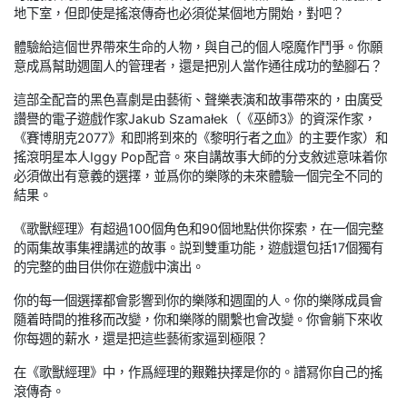
地下室，但即使是搖滾傳奇也必須從某個地方開始，對吧？
體驗給這個世界帶來生命的人物，與自己的個人噁魔作鬥爭。你願
意成爲幫助週圍人的管理者，還是把別人當作通往成功的墊腳石？
這部全配音的黑色喜劇是由藝術、聲樂表演和故事帶來的，由廣受
讚譽的電子遊戲作家Jakub Szamałek（《巫師3》的資深作家，
《賽博朋克2077》和即將到來的《黎明行者之血》的主要作家）和
搖滾明星本人Iggy Pop配音。來自講故事大師的分支敘述意味着你
必須做出有意義的選擇，並爲你的樂隊的未來體驗一個完全不同的
結果。
《歌獸經理》有超過100個角色和90個地點供你探索，在一個完整
的兩集故事集裡講述的故事。説到雙重功能，遊戲還包括17個獨有
的完整的曲目供你在遊戲中演出。
你的每一個選擇都會影響到你的樂隊和週圍的人。你的樂隊成員會
隨着時間的推移而改變，你和樂隊的關繫也會改變。你會躺下來收
你每週的薪水，還是把這些藝術家逼到極限？
在《歌獸經理》中，作爲經理的艱難抉擇是你的。譜冩你自己的搖
滾傳奇。