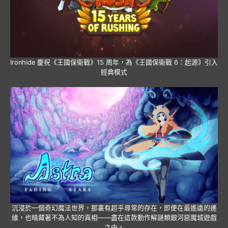
Ironhide 慶祝《王國保衛戰》15 周年，為《王國保衛戰 6：起源》引入
經典模式
沉浸於一個奇幻魔法世界，那裏有超乎尋常的存在，即便在最遙遠的邊
緣，也暗藏著不為人知的真相——盡在這款動作解謎類銀河惡魔城遊戲
之中。