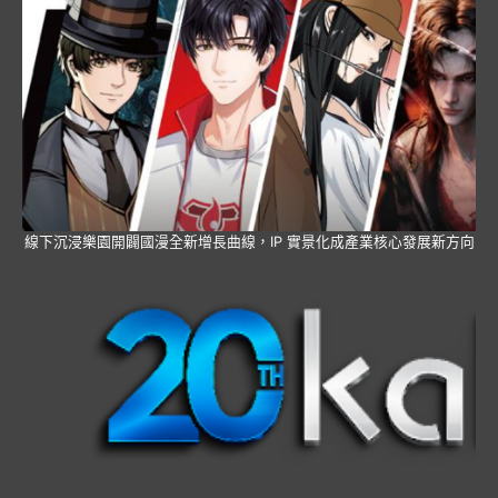
線下沉浸樂園開闢國漫全新增長曲線，IP 實景化成產業核心發展新方向