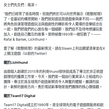
女士們先生們：搖滾。
“我們已經等了很長時間，但我們終於可以向世界展示《歌獸經理》
了。從最初的構思開始，我們就知道這款遊戲會與衆不同——我們
將角色扮演管理遊戲玩法與戲劇性的轉折和令人驚嘆的音樂結合在
一起。我們把我們的心放在每一個細節，我們迫不及待地想讓玩家
加入，創造自己難忘的故事。是時候像1993年一樣狂歡了。——
Rafal & Bartek, Lichthund。
要了解《歌獸經理》的最新情況，請在Steam上列出願望清單並在X
上關注遊戲（以前的Twitter）
關於Lichthund
由兩個人創建於2015年的利奇thund很快就成爲了專注於非正統遊
戲理唸的獲獎工作室。今天，我們是一個由行業資深人士組成的小
團隊，專注於爲全球用戶創造新鮮而令人興奮的體驗。嚴謹的設
計，新鮮的藝術方向，勇於嚐試新事物是我們團隊的核心價值觀。
關於Team17 Digital
Team17 Digital成立於1990年，是全球領先的電子遊戲開髮商和創