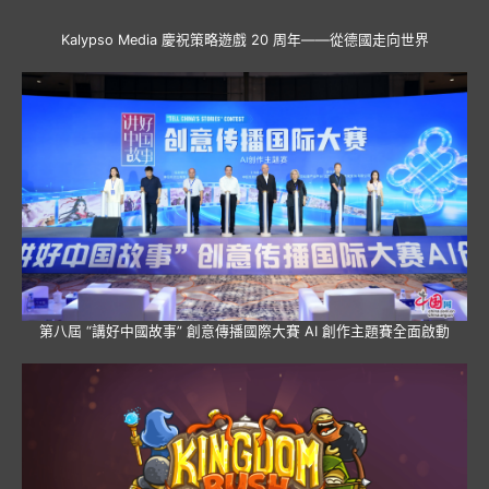
Kalypso Media 慶祝策略遊戲 20 周年——從德國走向世界
第八屆 “講好中國故事” 創意傳播國際大賽 AI 創作主題賽全面啟動