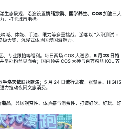
漾生态景观，沿途设置
情绪涂鸦、国学养生、COS 加油
三大
力、打卡城市地标。
涵盖呐喊、体能、手速、眼力等多重挑战。游客以 “入职测试 +
取终极大奖，沉浸式体验国漫国游魅力。
示区、专业跟拍等福利。每日两场 COS 大巡游，
5 月 23 日特
办粉丝见面会；国内顶尖 COS 大神与百万粉丝 KOL 齐
歌手
洛天依
联袂献演；5 月 24 日
流行之夜
：张紫豪、HIGH5
强力拉动夜间文旅消费。
角潮品
，兼顾观赏性、体验感与消费性，打造好吃、好玩、好