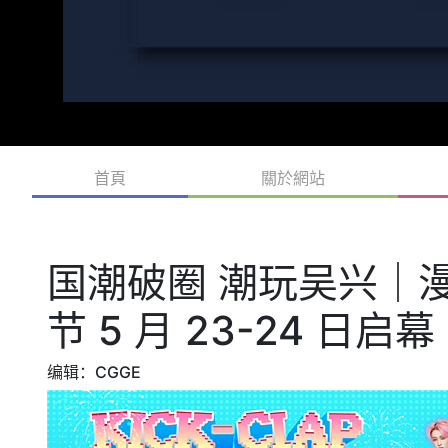
首頁
關於網站
国潮破圈 潮玩吴兴｜
节 5 月 23-24 日启幕
编辑：CGGE