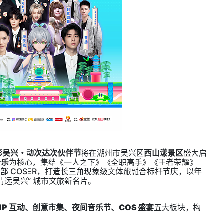
彩吴兴・动次达次伙伴节
将在湖州市吴兴区
西山漾景区
盛大启
音乐
为核心，集结《一人之下》《全职高手》《王者荣耀》
部 COSER，打造长三角现象级文体旅融合标杆节庆，以年
清远吴兴” 城市文旅新名片。
IP 互动、创意市集、夜间音乐节、COS 盛宴
五大板块，构