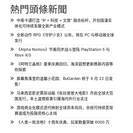
熱門頭條新聞
中南卡通打造 “IP + 科技 + 文旅” 融合标杆，开创国漫实
体化可持续发展全新产业模式
全新动作 RPG《守护少女》公布，将在 PC 与移动端全球
发行
《Alpha Nomos》节奏同步战斗登陆 PlayStation 5 与
Xbox X/S
《阿特兰晶核》夏季庆典回归，海滨遐想更新携新内容等
你探索
屏幕角落里的温馨小花园：BuGarden 将于 9 月 22 日发
售！
马来西亚影史票房动画《佐拉爸爸大电影》开启全球大范
围发行，本土温情叙事引爆海内外行业关注
游戏商业化模式迭代映射全球资本风向，合规可持续变现
赛道成为投融资核心主线
《人类一败涂地》十周年庆典，玩家数量突破 6000 万