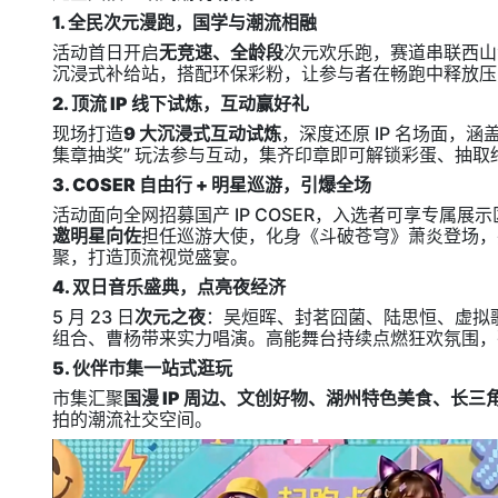
1. 全民次元漫跑，国学与潮流相融
活动首日开启
无竞速、全龄段
次元欢乐跑，赛道串联西山
沉浸式补给站，搭配环保彩粉，让参与者在畅跑中释放压
2. 顶流 IP 线下试炼，互动赢好礼
现场打造
9 大沉浸式互动试炼
，深度还原 IP 名场面，
集章抽奖” 玩法参与互动，集齐印章即可解锁彩蛋、抽
3. COSER 自由行 + 明星巡游，引爆全场
活动面向全网招募国产 IP COSER，入选者可享专属展
邀明星向佐
担任巡游大使，化身《斗破苍穹》萧炎登场，并举
聚，打造顶流视觉盛宴。
4. 双日音乐盛典，点亮夜经济
5 月 23 日
次元之夜
：吴烜晖、封茗囧菌、陆思恒、虚拟
组合、曹杨带来实力唱演。高能舞台持续点燃狂欢氛围，
5. 伙伴市集一站式逛玩
市集汇聚
国漫 IP 周边、文创好物、湖州特色美食、长三
拍的潮流社交空间。