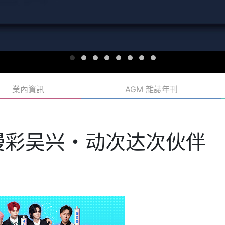
業內資訊
AGM 雜誌年刊
漫彩吴兴・动次达次伙伴