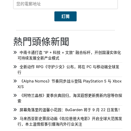
熱門頭條新聞
中南卡通打造 “IP + 科技 + 文旅” 融合标杆，开创国漫实体化
可持续发展全新产业模式
全新动作 RPG《守护少女》公布，将在 PC 与移动端全球发
行
《Alpha Nomos》节奏同步战斗登陆 PlayStation 5 与 Xbox
X/S
《阿特兰晶核》夏季庆典回归，海滨遐想更新携新内容等你探
索
屏幕角落里的温馨小花园：BuGarden 将于 9 月 22 日发售！
马来西亚影史票房动画《佐拉爸爸大电影》开启全球大范围发
行，本土温情叙事引爆海内外行业关注