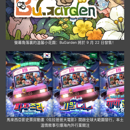
螢幕角落裏的溫馨小花園：BuGarden 將於 9 月 22 日發售！
馬來西亞影史票房動畫《佐拉爸爸大電影》開啟全球大範圍發行，本土
溫情敘事引爆海內外行業關注