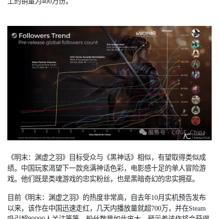
上的销量为400万份。
《明末：渊虚之羽》目标受众与《黑神话》相似，有望取得类似成
绩。中国玩家渴望下一款充满神话色彩，电影感十足的单人冒险游
戏。他们既是类魂游戏的忠实粉丝，也是黑暗奇幻的忠实拥趸。
目前《明末：渊虚之羽》的热度非常高，自去年
10月实机预告发布
以来，该作在中国迅速走红，几天内播放量就超700万，并在Steam