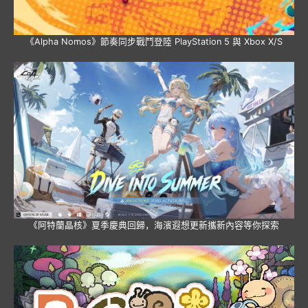
《Alpha Nomos》節奏同步戰鬥登陸 PlayStation 5 與 Xbox X/S
《阿特蘭晶核》夏季慶典回歸，海濱遐想更新攜新內容等你探索