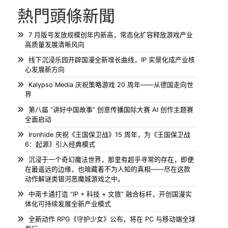
熱門頭條新聞
7 月版号发放规模创年内新高，常态化扩容释放游戏产业
高质量发展清晰风向
线下沉浸乐园开辟国漫全新增长曲线，IP 实景化成产业核
心发展新方向
Kalypso Media 庆祝策略游戏 20 周年——从德国走向世
界
第八届 “讲好中国故事” 创意传播国际大赛 AI 创作主题赛
全面启动
Ironhide 庆祝《王国保卫战》15 周年，为《王国保卫战
6：起源》引入经典模式
沉浸于一个奇幻魔法世界，那里有超乎寻常的存在，即便
在最遥远的边缘，也暗藏着不为人知的真相——尽在这款
动作解谜类银河恶魔城游戏之中。
中南卡通打造 “IP + 科技 + 文旅” 融合标杆，开创国漫实
体化可持续发展全新产业模式
全新动作 RPG《守护少女》公布，将在 PC 与移动端全球