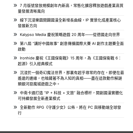
7 月版號發放規模創年內新高，常態化擴容釋放遊戲產業高質
量發展清晰風向
線下沉浸樂園開闢國漫全新增長曲線，IP 實景化成產業核心
發展新方向
Kalypso Media 慶祝策略遊戲 20 周年——從德國走向世界
第八屆 “講好中國故事” 創意傳播國際大賽 AI 創作主題賽全面
啟動
Ironhide 慶祝《王國保衛戰》15 周年，為《王國保衛戰 6：
起源》引入經典模式
沉浸於一個奇幻魔法世界，那裏有超乎尋常的存在，即便在最
遙遠的邊緣，也暗藏著不為人知的真相——盡在這款動作解謎
類銀河惡魔城遊戲之中。
中南卡通打造 “IP + 科技 + 文旅” 融合標杆，開創國漫實體化
可持續發展全新產業模式
全新動作 RPG《守護少女》公佈，將在 PC 與移動端全球發
行