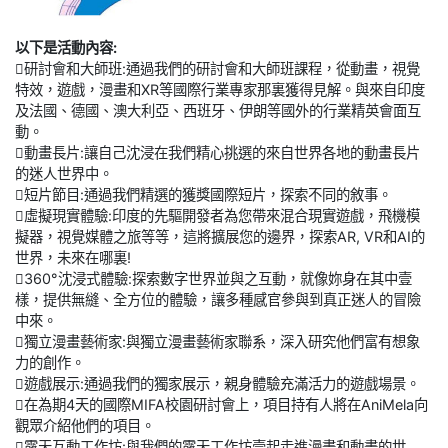
以下是活動內容:
研討會和大師班:通過我們的研討會和大師班課程，從動畫，視覺
特效，遊戲，漫畫和XR等國際行業專家那裏獲得見解。與來自印度
及法國、德國、澳大利亞、西班牙、伊朗等國外的行業精英會面互
動。
動畫長片:讓自己沈浸在我們精心挑選的來自世界各地的動畫長片
的迷人世界中。
短片節目:通過我們精選的獲獎國際短片，探索不同的敘事。
虛擬現實體驗:印度的先驅開發者為您帶來混合現實遊戲，飛機模
擬器，視覺媒體之旅等等，這將擴展您的邊界，探索AR, VR和AI的
世界，未來在哪裏!
360°沈浸式體驗:探索數字世界並與之互動，就像妳身在其中壹
樣，提供無縫、全方位的體驗，讓多種感官參與到真正迷人的冒險
中來。
獨立漫畫藝術家:與獨立漫畫藝術家聯系，深入研究他們富有想象
力的創作。
遊戲展示:通過我們的獨家展示，親身體驗充滿活力的遊戲場景。
在為期4天的國際MIFA校園研討會上，項目持有人將在AniMela向
觀眾介紹他們的項目。
露天互動工作坊:與我們的露天工作坊壹起走進漫畫和動畫的世