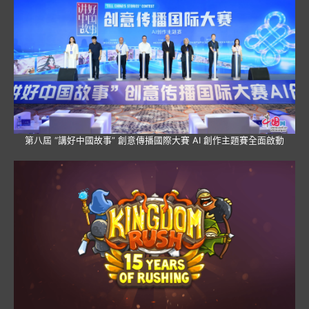
第八屆 “講好中國故事” 創意傳播國際大賽 AI 創作主題賽全面啟動