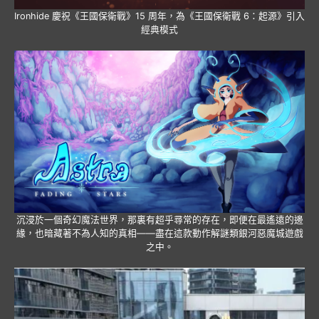
Ironhide 慶祝《王國保衛戰》15 周年，為《王國保衛戰 6：起源》引入
經典模式
沉浸於一個奇幻魔法世界，那裏有超乎尋常的存在，即便在最遙遠的邊
緣，也暗藏著不為人知的真相——盡在這款動作解謎類銀河惡魔城遊戲
之中。