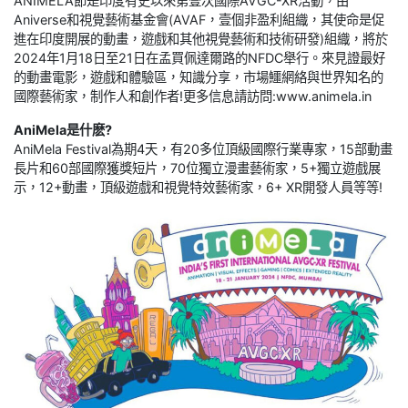
ANIMELA節是印度有史以來第壹次國際AVGC-XR活動，由
Aniverse和視覺藝術基金會(AVAF，壹個非盈利組織，其使命是促
進在印度開展的動畫，遊戲和其他視覺藝術和技術研發)組織，將於
2024年1月18日至21日在孟買佩達爾路的NFDC舉行。來見證最好
的動畫電影，遊戲和體驗區，知識分享，市場鱷網絡與世界知名的
國際藝術家，制作人和創作者!更多信息請訪問:www.animela.in
AniMela是什麽?
AniMela Festival為期4天，有20多位頂級國際行業專家，15部動畫
長片和60部國際獲獎短片，70位獨立漫畫藝術家，5+獨立遊戲展
示，12+動畫，頂級遊戲和視覺特效藝術家，6+ XR開發人員等等!