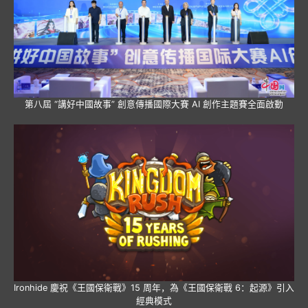
第八屆 “講好中國故事” 創意傳播國際大賽 AI 創作主題賽全面啟動
Ironhide 慶祝《王國保衛戰》15 周年，為《王國保衛戰 6：起源》引入
經典模式