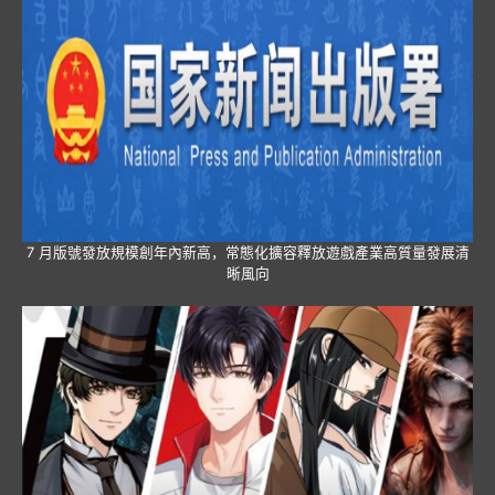
7 月版號發放規模創年內新高，常態化擴容釋放遊戲產業高質量發展清
晰風向