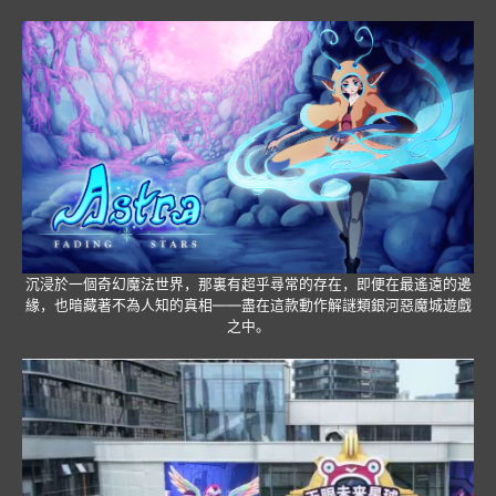
沉浸於一個奇幻魔法世界，那裏有超乎尋常的存在，即便在最遙遠的邊
緣，也暗藏著不為人知的真相——盡在這款動作解謎類銀河惡魔城遊戲
之中。