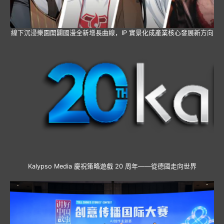
線下沉浸樂園開闢國漫全新增長曲線，IP 實景化成產業核心發展新方向
Kalypso Media 慶祝策略遊戲 20 周年——從德國走向世界