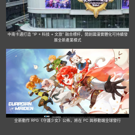
中南卡通打造 “IP + 科技 + 文旅” 融合標杆，開創國漫實體化可持續發
展全新產業模式
全新動作 RPG《守護少女》公佈，將在 PC 與移動端全球發行