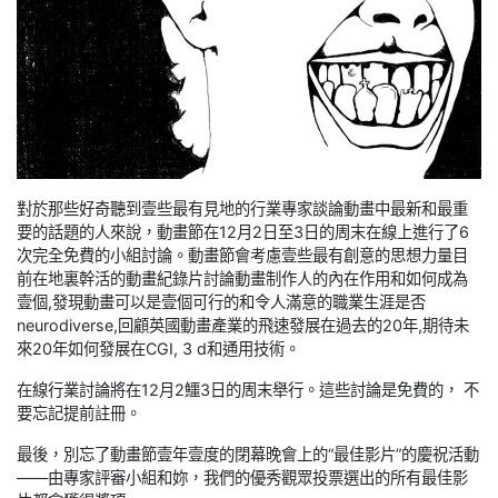
對於那些好奇聽到壹些最有見地的行業專家談論動畫中最新和最重
要的話題的人來說，動畫節在12月2日至3日的周末在線上進行了6
次完全免費的小組討論。動畫節會考慮壹些最有創意的思想力量目
前在地裏幹活的動畫紀錄片討論動畫制作人的內在作用和如何成為
壹個,發現動畫可以是壹個可行的和令人滿意的職業生涯是否
neurodiverse,回顧英國動畫產業的飛速發展在過去的20年,期待未
來20年如何發展在CGI, 3 d和通用技術。
在線行業討論將在12月2鱷3日的周末舉行。這些討論是免費的， 不
要忘記提前註冊。
最後，別忘了動畫節壹年壹度的閉幕晚會上的“最佳影片”的慶祝活動
——由專家評審小組和妳，我們的優秀觀眾投票選出的所有最佳影