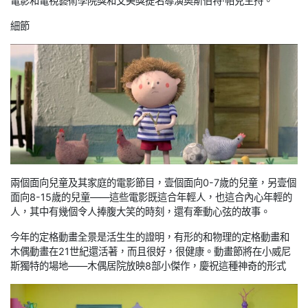
電影和電視藝術學院獎和艾美獎提名導演奧斯伯特·帕克主持。
細節
兩個面向兒童及其家庭的電影節目，壹個面向0-7歲的兒童，另壹個
面向8-15歲的兒童——這些電影既這合年輕人，也這合內心年輕的
人，其中有幾個令人捧腹大笑的時刻，還有牽動心弦的故事。
今年的定格動畫全景是活生生的證明，有形的和物理的定格動畫和
木偶動畫在21世紀還活著，而且很好，很健康。動畫節將在小威尼
斯獨特的場地——木偶居院放映8部小傑作，慶祝這種神奇的形式