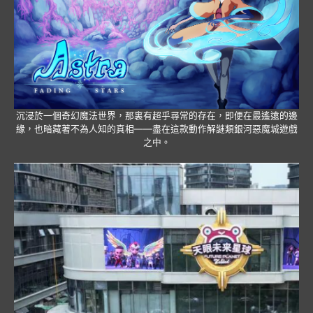
沉浸於一個奇幻魔法世界，那裏有超乎尋常的存在，即便在最遙遠的邊
緣，也暗藏著不為人知的真相——盡在這款動作解謎類銀河惡魔城遊戲
之中。