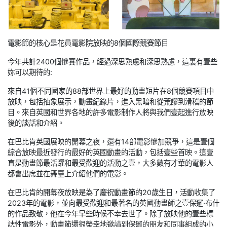
電影節的核心是花員電影院放映的8個國際競賽節目
今年共計2400個慘賽作品，經過深思熟慮和深思熟慮，這裏有壹些
妳可以期待的:
來自41個不同國家的88部世界上最好的動畫短片在8個競賽項目中
放映，包括抽象展示，動畫紀錄片，進入黑暗和從荒謬到滑稽的節
目。來自英國和世界各地的許多電影制作人將與我們壹起進行放映
後的談話和介紹。
在巴比肯英國展映的開幕之夜，還有14部電影慘加競爭，這是壹個
綜合放映最近發行的最好的英國動畫的活動，包括壹些首映。這壹
直是動畫節最活躍和最受歡迎的活動之壹，大多數有才華的電影人
都會出席並在舞臺上介紹他們的電影。
在巴比肯的開幕夜放映是為了慶祝動畫節的20歲生日，活動收集了
2023年的電影，並向最受歡迎和最著名的英國動畫師之壹保邏·布什
的作品致敬，他在今年早些時候不幸去世了。除了放映他的壹些標
誌性電影外，動畫節還很榮幸地邀請到保邏的朋友和同事組成的小