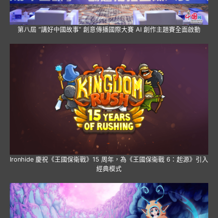
第八屆 “講好中國故事” 創意傳播國際大賽 AI 創作主題賽全面啟動
Ironhide 慶祝《王國保衛戰》15 周年，為《王國保衛戰 6：起源》引入
經典模式