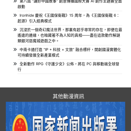
第八屆 “講好中國故事” 創意傳播國際大賽 AI 創作主題賽全面
啟動
Ironhide 慶祝《王國保衛戰》15 周年，為《王國保衛戰 6：
起源》引入經典模式
沉浸於一個奇幻魔法世界，那裏有超乎尋常的存在，即便在最
遙遠的邊緣，也暗藏著不為人知的真相——盡在這款動作解謎
類銀河惡魔城遊戲之中。
中南卡通打造 “IP + 科技 + 文旅” 融合標杆，開創國漫實體化
可持續發展全新產業模式
全新動作 RPG《守護少女》公佈，將在 PC 與移動端全球發
行
其他動漫資訊