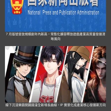
7 月版號發放規模創年內新高，常態化擴容釋放遊戲產業高質量發展清
晰風向
線下沉浸樂園開闢國漫全新增長曲線，IP 實景化成產業核心發展新方向