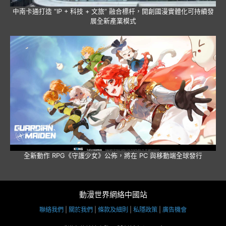
中南卡通打造 “IP + 科技 + 文旅” 融合標杆，開創國漫實體化可持續發
展全新產業模式
全新動作 RPG《守護少女》公佈，將在 PC 與移動端全球發行
動漫世界網絡中國站
聯絡我們
|
關於我們
|
條款及細則
|
私隱政策
|
廣告機會