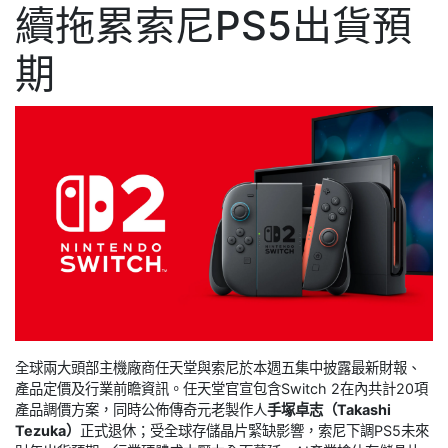
續拖累索尼PS5出貨預
期
全球兩大頭部主機廠商任天堂與索尼於本週五集中披露最新財報、
產品定價及行業前瞻資訊。任天堂官宣包含Switch 2在內共計20項
產品調價方案，同時公佈傳奇元老製作人
手塚卓志（Takashi
Tezuka）
正式退休；受全球存儲晶片緊缺影響，索尼下調PS5未來