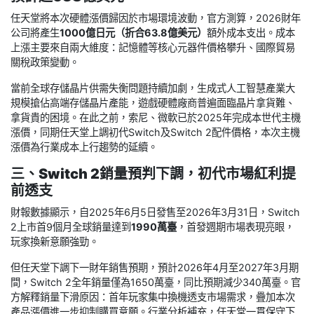
任天堂將本次硬體漲價歸因於市場環境波動，官方測算，2026財年
公司將產生
1000億日元（折合63.8億美元）
額外成本支出。成本
上漲主要來自兩大維度：記憶體等核心元器件價格攀升、國際貿易
關稅政策變動。
當前全球存儲晶片供需失衡問題持續加劇，生成式人工智慧產業大
規模搶佔高端存儲晶片產能，遊戲硬體廠商普遍面臨晶片拿貨難、
拿貨貴的困境。在此之前，索尼、微軟已於2025年完成本世代主機
漲價，同期任天堂上調初代Switch及Switch 2配件價格，本次主機
漲價為行業成本上行趨勢的延續。
三、Switch 2銷量預判下調，初代市場紅利提
前透支
財報數據顯示，自2025年6月5日發售至2026年3月31日，Switch
2上市首9個月全球銷量達到
1990萬臺
，首發週期市場表現亮眼，
玩家換新意願強勁。
但任天堂下調下一財年銷售預期，預計2026年4月至2027年3月期
間，Switch 2全年銷量僅為1650萬臺，同比預期減少340萬臺。官
方解釋銷量下滑原因：首年玩家集中換機透支市場需求，疊加本次
產品漲價進一步抑制購買意願。行業分析補充，任天堂一貫保守下