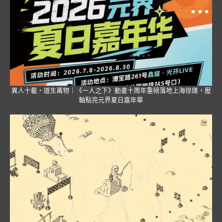
異人十載・道生萬物｜《一人之下》動畫十周年重磅落地上海徐匯，壓
軸點亮元界夏日嘉年華