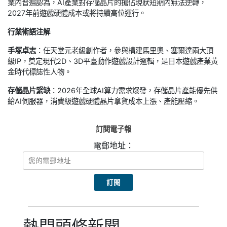
業內普遍認為，AI產業對存儲晶片的搶佔現狀短期內無法逆轉，
2027年前遊戲硬體成本或將持續高位運行。
行業術語注解
手塚卓志
：任天堂元老級創作者，參與構建馬里奧、塞爾達兩大頂
級IP，奠定現代2D、3D平臺動作遊戲設計邏輯，是日本遊戲產業黃
金時代標誌性人物。
存儲晶片緊缺
：2026年全球AI算力需求爆發，存儲晶片產能優先供
給AI伺服器，消費級遊戲硬體晶片拿貨成本上漲、產能壓縮。
訂閱電子報
電郵地址：
熱門頭條新聞