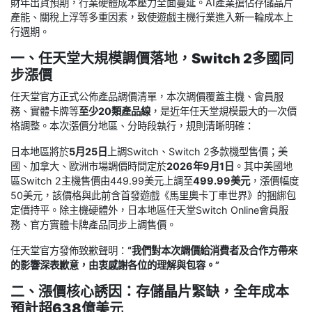
財年出貨預期，行業硬體成本壓力全面蔓延。AI產業搶佔存儲晶片
產能、關稅上浮等多重因素，致使遊戲主機行業進入新一輪成本上
行週期。
一、任天堂大規模調價落地，Switch 2多國同
步漲價
任天堂官方正式公佈產品調價清單，本次調價覆蓋主機、會員服
務、實體卡牌等
至少20類產品線
，是近年任天堂規模最大的一次價
格調整。本次漲價分地區、分時段執行，規則清晰明確：
日本地區將於
5月25日
上調Switch、Switch 2多款機型售價；美
國、加拿大、歐洲市場調價時間定於
2026年9月1日
。其中美國地
區Switch 2主機售價由449.99美元上調至
499.99美元
，漲價幅度
50美元，該價格與此前含首發遊戲《馬里奧卡丁車世界》的捆綁包
定價持平。除主機硬體外，日本地區任天堂Switch Online會員服
務、官方實體卡牌產品同步上調售價。
任天堂官方發佈致歉聲明：
“我們對本次調價給消費者及合作方帶來
的影響深表歉意，由衷感謝各位的理解與包容。”
二、漲價核心誘因：存儲晶片緊缺，全年成本
預計超638億美元