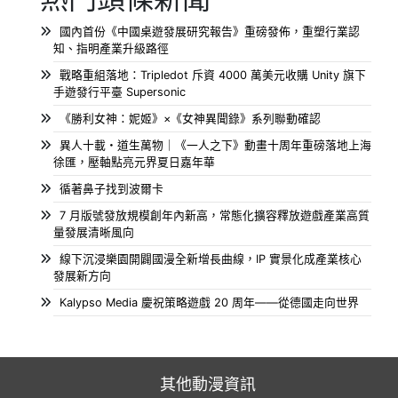
國內首份《中國桌遊發展研究報告》重磅發佈，重塑行業認
知、指明產業升級路徑
戰略重組落地：Tripledot 斥資 4000 萬美元收購 Unity 旗下
手遊發行平臺 Supersonic
《勝利女神：妮姬》×《女神異聞錄》系列聯動確認
異人十載・道生萬物｜《一人之下》動畫十周年重磅落地上海
徐匯，壓軸點亮元界夏日嘉年華
循著鼻子找到波爾卡
7 月版號發放規模創年內新高，常態化擴容釋放遊戲產業高質
量發展清晰風向
線下沉浸樂園開闢國漫全新增長曲線，IP 實景化成產業核心
發展新方向
Kalypso Media 慶祝策略遊戲 20 周年——從德國走向世界
其他動漫資訊