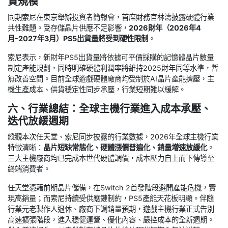
貨規模
同期索尼在東京舉辦投資者簡報會，首席財務官林濤披露硬體行業
共性難題。受存儲晶片供應不足影響，
2026財年（2026年4
月-2027年3月）PS5出貨量將受到硬性限制
。
索尼表示，新財年PS5出貨量將依據可平價採購的記憶體晶片數量
制定產能規劃，同時明確硬體利潤率將維持2025財年同等水準，暫
無改善空間。目前全球遊戲硬體廠商均受制於AI晶片產能擠壓，主
機生產成本、供貨穩定性同步承壓，行業短期難以緩解。
六、行業總結：全球主機行業進入成本承壓、
迭代放緩週期
縱觀本次任天堂、索尼同步披露的行業數據，2026年全球主機行業
特徵清晰：
晶片短缺常態化、硬體漲價普遍化、銷量增速放緩化
。
三大主機廠商均已完成本世代硬體調價，成本壓力自上而下傳導至
終端消費者。
任天堂憑藉前期晶片儲備，在Switch 2首發階段避開產能危機，實
現高銷量；而索尼持續受供應鏈制約，PS5產能天花板明顯。伴隨
行業元老製作人退休、廠商下調銷量預期，遊戲主機行業正式告別
高速擴張階段，進入穩健運營、優化內容、嚴控成本的全新週期。