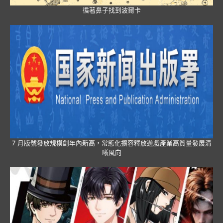
循著鼻子找到波爾卡
7 月版號發放規模創年內新高，常態化擴容釋放遊戲產業高質量發展清
晰風向