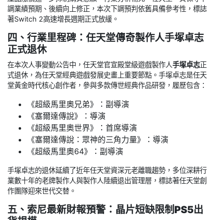
調業績預期、後續向上修正，本次下調預判依舊具備參考性，標誌
著Switch 2高速增長週期正式放緩。
四、行業里程碑：任天堂傳奇製作人手塚卓志
正式退休
在本次人事變動公告中，任天堂官宣殿堂級遊戲製作人
手塚卓志
正
式退休，為任天堂經典遊戲發展史畫上重要節點。手塚卓志是任天
堂黃金時代核心創作者，參與多款傳世經典作品研發，履歷包含：
《超級馬里奧兄弟》：副導演
《塞爾達傳說》：導演
《超級馬里奧世界》：首席導演
《塞爾達傳說：眾神的三角力量》：導演
《超級馬里奧64》：副導演
手塚卓志的退休延續了近年任天堂資深元老離職趨勢，多位深耕行
業數十年的老牌製作人與製作人陸續退出管理層，標誌著任天堂創
作團隊迎來世代交替。
五、索尼最新財報預警：晶片短缺限制PS5出