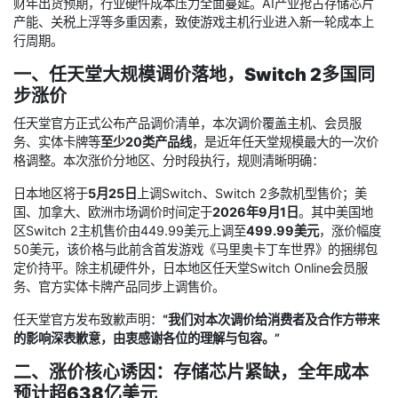
财年出货预期，行业硬件成本压力全面蔓延。AI产业抢占存储芯片
产能、关税上浮等多重因素，致使游戏主机行业进入新一轮成本上
行周期。
一、任天堂大规模调价落地，Switch 2多国同
步涨价
任天堂官方正式公布产品调价清单，本次调价覆盖主机、会员服
务、实体卡牌等
至少20类产品线
，是近年任天堂规模最大的一次价
格调整。本次涨价分地区、分时段执行，规则清晰明确：
日本地区将于
5月25日
上调Switch、Switch 2多款机型售价；美
国、加拿大、欧洲市场调价时间定于
2026年9月1日
。其中美国地
区Switch 2主机售价由449.99美元上调至
499.99美元
，涨价幅度
50美元，该价格与此前含首发游戏《马里奥卡丁车世界》的捆绑包
定价持平。除主机硬件外，日本地区任天堂Switch Online会员服
务、官方实体卡牌产品同步上调售价。
任天堂官方发布致歉声明：
“我们对本次调价给消费者及合作方带来
的影响深表歉意，由衷感谢各位的理解与包容。”
二、涨价核心诱因：存储芯片紧缺，全年成本
预计超638亿美元