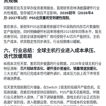
货规模
同期索尼在东京举办投资者简报会，首席财务官林涛披露硬件行业
共性难题。受存储芯片供应不足影响，
2026财年（2026年4
月-2027年3月）PS5出货量将受到硬性限制
。
索尼表示，新财年PS5出货量将依据可平价采购的内存芯片数量制
定产能规划，同时明确硬件利润率将维持2025财年同等水平，暂无
改善空间。目前全球游戏硬件厂商均受制于AI芯片产能挤压，主机
生产成本、供货稳定性同步承压，行业短期难以缓解。
六、行业总结：全球主机行业进入成本承压、
迭代放缓周期
纵观本次任天堂、索尼同步披露的行业数据，2026年全球主机行业
特征清晰：
芯片短缺常态化、硬件涨价普遍化、销量增速放缓化
。
三大主机厂商均已完成本世代硬件调价，成本压力自上而下传导至
终端消费者。
任天堂凭借前期芯片储备，在Switch 2首发阶段避开产能危机，实
现高销量；而索尼持续受供应链制约，PS5产能天花板明显。伴随
行业元老制作人退休、厂商下调销量预期，游戏主机行业正式告别
高速扩张阶段，进入稳健运营、优化内容、严控成本的全新周期。