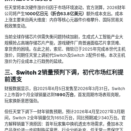
任天堂将本次硬件涨价归因于市场环境波动，官方测算，2026财年
公司将产生
1000亿日元（折合63.8亿美元）
额外成本支出。成本
上涨主要来自两大维度：内存等核心元器件价格攀升、国际贸易关
税政策变动。
当前全球存储芯片供需失衡问题持续加剧，生成式人工智能产业大
规模抢占高端存储芯片产能，游戏硬件厂商普遍面临芯片拿货难、
拿货贵的困境。在此之前，索尼、微软已于2025年完成本世代主机
涨价，同期任天堂上调初代Switch及Switch 2配件价格，本次主机
涨价为行业成本上行趋势的延续。
三、Switch 2销量预判下调，初代市场红利提
前透支
财报数据显示，自2025年6月5日发售至2026年3月31日，Switch
2上市首9个月全球销量达到
1990万台
，首发周期市场表现亮眼，
玩家换新意愿强劲。
但任天堂下调下一财年销售预期，预计2026年4月至2027年3月期
间，Switch 2全年销量仅为1650万台，同比预期减少340万台。官
方解释销量下滑原因：首年玩家集中换机透支市场需求，叠加本次
产品涨价进一步抑制购买意愿。行业分析补充，任天堂一贯保守下