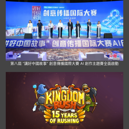
第八屆 “講好中國故事” 創意傳播國際大賽 AI 創作主題賽全面啟動