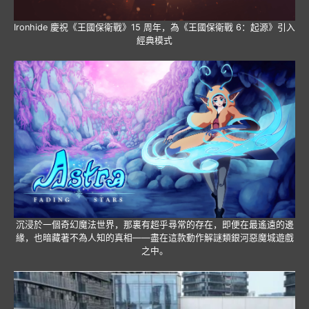
Ironhide 慶祝《王國保衛戰》15 周年，為《王國保衛戰 6：起源》引入
經典模式
沉浸於一個奇幻魔法世界，那裏有超乎尋常的存在，即便在最遙遠的邊
緣，也暗藏著不為人知的真相——盡在這款動作解謎類銀河惡魔城遊戲
之中。