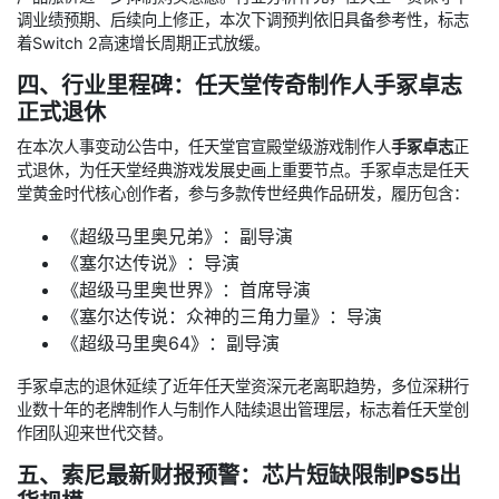
调业绩预期、后续向上修正，本次下调预判依旧具备参考性，标志
着Switch 2高速增长周期正式放缓。
四、行业里程碑：任天堂传奇制作人手冢卓志
正式退休
在本次人事变动公告中，任天堂官宣殿堂级游戏制作人
手冢卓志
正
式退休，为任天堂经典游戏发展史画上重要节点。手冢卓志是任天
堂黄金时代核心创作者，参与多款传世经典作品研发，履历包含：
《超级马里奥兄弟》：副导演
《塞尔达传说》：导演
《超级马里奥世界》：首席导演
《塞尔达传说：众神的三角力量》：导演
《超级马里奥64》：副导演
手冢卓志的退休延续了近年任天堂资深元老离职趋势，多位深耕行
业数十年的老牌制作人与制作人陆续退出管理层，标志着任天堂创
作团队迎来世代交替。
五、索尼最新财报预警：芯片短缺限制PS5出