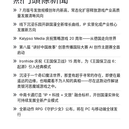
7 月版号发放规模创年内新高，常态化扩容释放游戏产业高质
量发展清晰风向
线下沉浸乐园开辟国漫全新增长曲线，IP 实景化成产业核心
发展新方向
Kalypso Media 庆祝策略游戏 20 周年——从德国走向世界
第八届 “讲好中国故事” 创意传播国际大赛 AI 创作主题赛全面
启动
Ironhide 庆祝《王国保卫战》15 周年，为《王国保卫战 6：
起源》引入经典模式
沉浸于一个奇幻魔法世界，那里有超乎寻常的存在，即便在最
遥远的边缘，也暗藏着不为人知的真相——尽在这款动作解谜
类银河恶魔城游戏之中。
中南卡通打造 “IP + 科技 + 文旅” 融合标杆，开创国漫实体化
可持续发展全新产业模式
全新动作 RPG《守护少女》公布，将在 PC 与移动端全球发
行