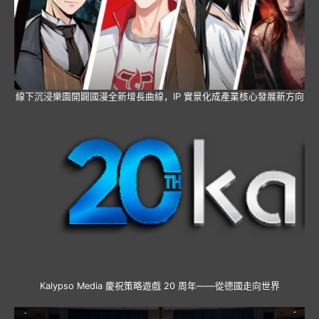
線下沉浸樂園開闢國漫全新增長曲線，IP 實景化成產業核心發展新方向
Kalypso Media 慶祝策略遊戲 20 周年——從德國走向世界