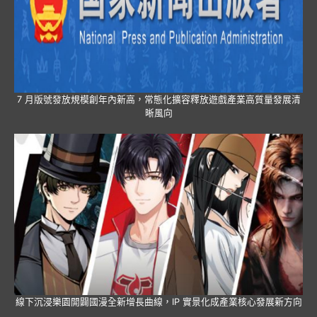
7 月版號發放規模創年內新高，常態化擴容釋放遊戲產業高質量發展清
晰風向
線下沉浸樂園開闢國漫全新增長曲線，IP 實景化成產業核心發展新方向