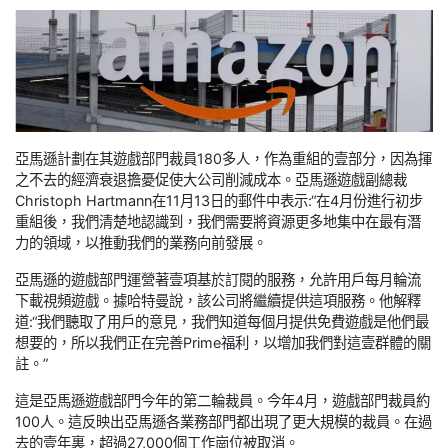
亞馬遜計劃在其遊戲部門裁員180多人，作為重組的壹部分，因為揮
之不去的經濟衰退擔憂促使大公司削減成本。亞馬遜遊戲副總裁
Christoph Hartmann在11月13日的郵件中表示:“在4月份進行初步
重組後，我們清楚地認識到，我們需要將資源更多地集中在最有潛
力的領域，以推動我們的業務向前發展。
亞馬遜的遊戲部門運營著壹項基於訂閱的服務，允許用戶每月輪流
下載視頻遊戲。據哈特曼說，該公司將繼續提供這項服務。他解釋
道:“我們聽取了用戶的意見，我們知道每個月提供免費遊戲是他們最
想要的，所以我們正在完善Prime福利，以增加我們對這壹群體的關
註。”
這是亞馬遜遊戲部門今年的第二輪裁員。今年4月，遊戲部門裁員約
100人。這反映出亞馬遜各業務部門都出現了更大規模的裁員。在過
去的壹年裏，超過27,000個工作崗位被取消。