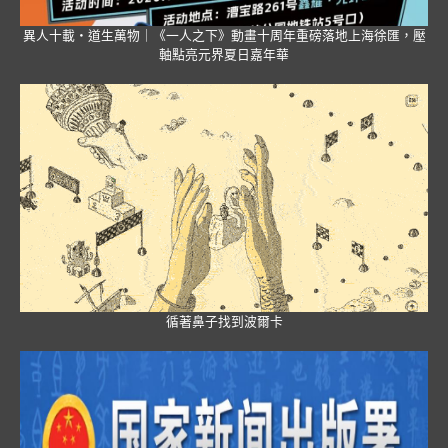
異人十載・道生萬物｜《一人之下》動畫十周年重磅落地上海徐匯，壓
軸點亮元界夏日嘉年華
循著鼻子找到波爾卡