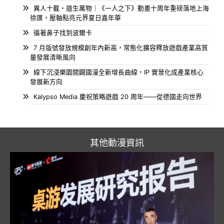
異人十載・道生萬物｜《一人之下》動畫十周年重磅落地上海
徐匯，壓軸點亮元界夏日嘉年華
循著鼻子找到波爾卡
7 月版號發放規模創年內新高，常態化擴容釋放遊戲產業高質
量發展清晰風向
線下沉浸樂園開闢國漫全新增長曲線，IP 實景化成產業核心
發展新方向
Kalypso Media 慶祝策略遊戲 20 周年——從德國走向世界
其他動漫資訊