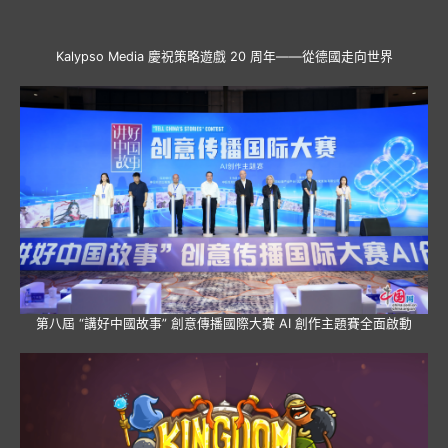
Kalypso Media 慶祝策略遊戲 20 周年——從德國走向世界
第八屆 “講好中國故事” 創意傳播國際大賽 AI 創作主題賽全面啟動