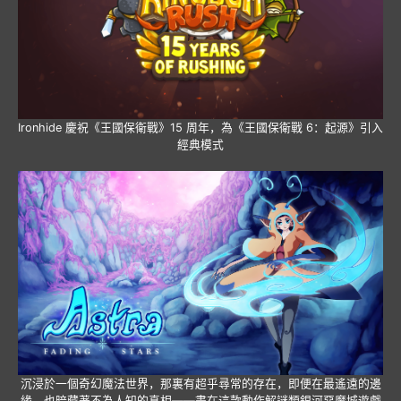
Ironhide 慶祝《王國保衛戰》15 周年，為《王國保衛戰 6：起源》引入
經典模式
沉浸於一個奇幻魔法世界，那裏有超乎尋常的存在，即便在最遙遠的邊
緣，也暗藏著不為人知的真相——盡在這款動作解謎類銀河惡魔城遊戲