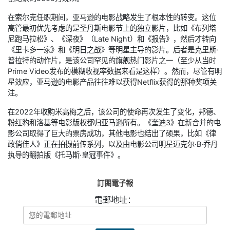
在索尔克任职期间，亚马逊的电影战略发生了根本性的转变。这位
高管最初优先考虑的是圣丹斯电影节上的独立影片，比如《布列塔
尼跑马拉松》、《深夜》（Late Night）和《报告》，然后才转向
《里卡多一家》和《明日之战》等明星主导的影片。后者是克里斯·
普拉特的动作片，是该公司罕见的旗舰热门影片之一（至少从当时
Prime Video发布的模糊收视率数据来看是这样）。然而，尽管有明
星效应，亚马逊的电影产品往往难以获得Netflix获得的那种奖项关
注。
在2022年收购米高梅之后，该公司的使命再次发生了变化，邦德、
粉红豹和洛基等电影版权都归亚马逊所有。《奎迪3》在新合并的电
影公司取得了巨大的票房成功，其他电影也结出了硕果，比如《律
政俏佳人》正在拍摄前传系列，以及由电影公司明星迈克尔·B·乔丹
执导的翻拍版《托马斯·皇冠事件》。
訂閱電子報
電郵地址：