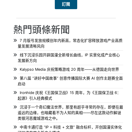
熱門頭條新聞
7 月版号发放规模创年内新高，常态化扩容释放游戏产业高质
量发展清晰风向
线下沉浸乐园开辟国漫全新增长曲线，IP 实景化成产业核心
发展新方向
Kalypso Media 庆祝策略游戏 20 周年——从德国走向世界
第八届 “讲好中国故事” 创意传播国际大赛 AI 创作主题赛全面
启动
Ironhide 庆祝《王国保卫战》15 周年，为《王国保卫战 6：
起源》引入经典模式
沉浸于一个奇幻魔法世界，那里有超乎寻常的存在，即便在最
遥远的边缘，也暗藏着不为人知的真相——尽在这款动作解谜
类银河恶魔城游戏之中。
中南卡通打造 “IP + 科技 + 文旅” 融合标杆，开创国漫实体化