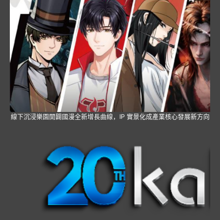
線下沉浸樂園開闢國漫全新增長曲線，IP 實景化成產業核心發展新方向