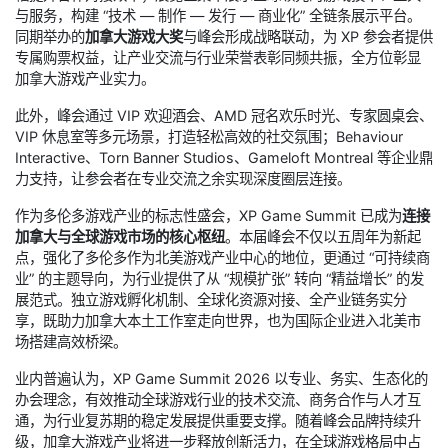
与服务，构建 “技术 — 制作 — 发行 — 商业化” 全链条展示平台。
同期举办的
加拿大游戏大奖
与峰会形成战略联动，为 XP 参会者提供
专属购票权益，让产业交流与行业荣誉表彰同频共振，全方位彰显
加拿大游戏产业实力。
此外，峰会通过 VIP 欢迎酒会、AMD 冠名欢乐时光、专家圆桌会、
VIP 休息室等多元场景，打造轻松高效的社交氛围；Behaviour
Interactive、Torn Banner Studios、Gameloft Montreal 等企业鼎
力支持，让参会者在专业交流之余实现深度圈层连接。
作为多伦多游戏产业的标志性盛会，XP Game Summit 已成为
连接
加拿大与全球游戏市场的核心枢纽
。本届峰会不仅以五周年为新起
点，强化了多伦多作为北美游戏产业中心的地位，更通过 “可持续商
业” 的主题导向，为行业提供了从 “规模扩张” 转向 “精益增长” 的发
展范式。独立游戏孵化机制、全球化资源对接、全产业链务实分
享，既助力加拿大本土工作室走向世界，也为国际企业进入北美市
场搭建高效桥梁。
业内普遍认为，XP Game Summit 2026 以专业、务实、生态化的
办会理念，有效推动全球游戏行业的技术交流、商务合作与人才互
通，为行业复苏期的稳定发展提供重要支撑。随着峰会品牌持续升
级，加拿大游戏产业将进一步释放创新活力，在全球游戏格局中占