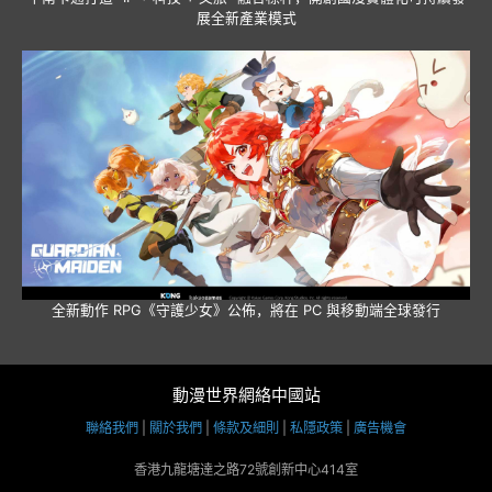
展全新產業模式
全新動作 RPG《守護少女》公佈，將在 PC 與移動端全球發行
動漫世界網絡中國站
聯絡我們
|
關於我們
|
條款及細則
|
私隱政策
|
廣告機會
香港九龍塘達之路72號創新中心414室