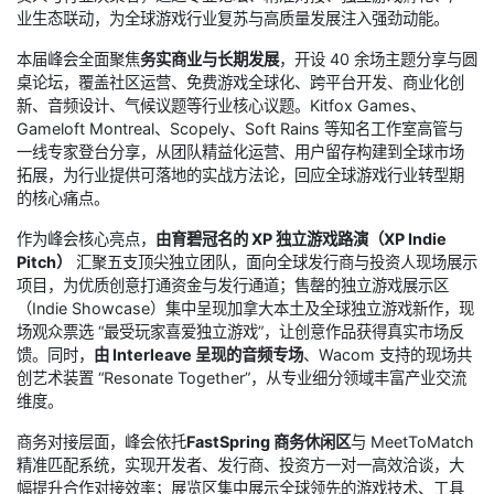
业生态联动，为全球游戏行业复苏与高质量发展注入强劲动能。
本届峰会全面聚焦
务实商业与长期发展
，开设 40 余场主题分享与圆
桌论坛，覆盖社区运营、免费游戏全球化、跨平台开发、商业化创
新、音频设计、气候议题等行业核心议题。Kitfox Games、
Gameloft Montreal、Scopely、Soft Rains 等知名工作室高管与
一线专家登台分享，从团队精益化运营、用户留存构建到全球市场
拓展，为行业提供可落地的实战方法论，回应全球游戏行业转型期
的核心痛点。
作为峰会核心亮点，
由育碧冠名的 XP 独立游戏路演（XP Indie
Pitch）
汇聚五支顶尖独立团队，面向全球发行商与投资人现场展示
项目，为优质创意打通资金与发行通道；售罄的独立游戏展示区
（Indie Showcase）集中呈现加拿大本土及全球独立游戏新作，现
场观众票选 “最受玩家喜爱独立游戏”，让创意作品获得真实市场反
馈。同时，
由 Interleave 呈现的音频专场
、Wacom 支持的现场共
创艺术装置 “Resonate Together”，从专业细分领域丰富产业交流
维度。
商务对接层面，峰会依托
FastSpring 商务休闲区
与 MeetToMatch
精准匹配系统，实现开发者、发行商、投资方一对一高效洽谈，大
幅提升合作对接效率；展览区集中展示全球领先的游戏技术、工具