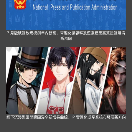
7 月版號發放規模創年內新高，常態化擴容釋放遊戲產業高質量發展清
晰風向
線下沉浸樂園開闢國漫全新增長曲線，IP 實景化成產業核心發展新方向