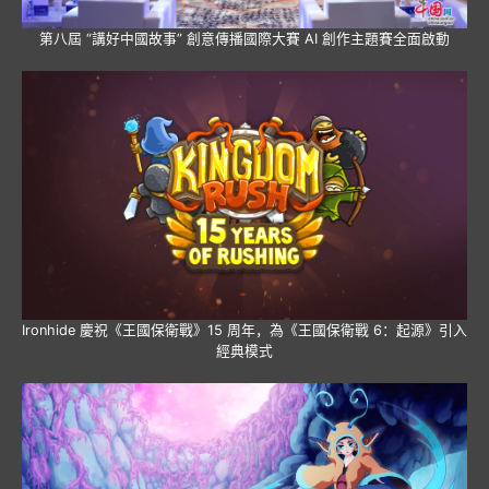
第八屆 “講好中國故事” 創意傳播國際大賽 AI 創作主題賽全面啟動
Ironhide 慶祝《王國保衛戰》15 周年，為《王國保衛戰 6：起源》引入
經典模式