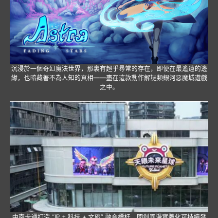
沉浸於一個奇幻魔法世界，那裏有超乎尋常的存在，即便在最遙遠的邊
緣，也暗藏著不為人知的真相——盡在這款動作解謎類銀河惡魔城遊戲
之中。
中南卡通打造 “IP + 科技 + 文旅” 融合標杆，開創國漫實體化可持續發