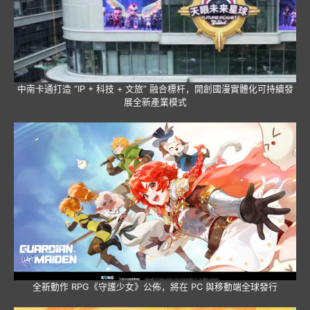
中南卡通打造 “IP + 科技 + 文旅” 融合標杆，開創國漫實體化可持續發
展全新產業模式
全新動作 RPG《守護少女》公佈，將在 PC 與移動端全球發行