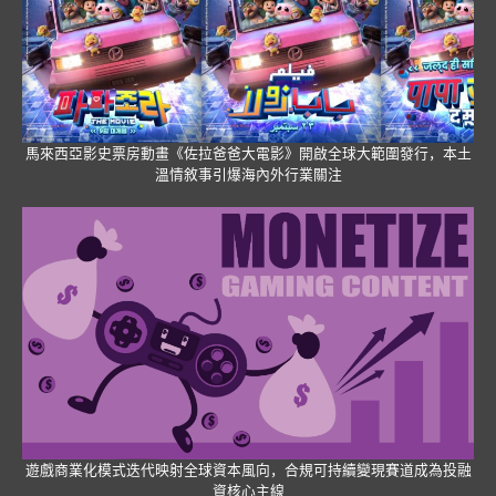
馬來西亞影史票房動畫《佐拉爸爸大電影》開啟全球大範圍發行，本土
溫情敘事引爆海內外行業關注
遊戲商業化模式迭代映射全球資本風向，合規可持續變現賽道成為投融
資核心主線