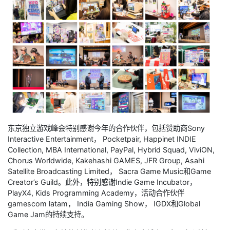
东京独立游戏峰会特别感谢今年的合作伙伴，包括赞助商Sony
Interactive Entertainment， Pocketpair, Happinet INDIE
Collection, MBA International, PayPal, Hybrid Squad, ViviON,
Chorus Worldwide, Kakehashi GAMES, JFR Group, Asahi
Satellite Broadcasting Limited， Sacra Game Music和Game
Creator’s Guild。此外，特别感谢Indie Game Incubator，
PlayX4, Kids Programming Academy，活动合作伙伴
gamescom latam， India Gaming Show， IGDX和Global
Game Jam的持续支持。