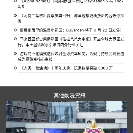
《Alpha Nomos》节奏同步战斗登陆 PlayStation 5 与 Xbox
X/S
《阿特兰晶核》夏季庆典回归，海滨遐想更新携新内容等你探
索
屏幕角落里的温馨小花园：BuGarden 将于 9 月 22 日发售！
马来西亚影史票房动画《佐拉爸爸大电影》开启全球大范围发
行，本土温情叙事引爆海内外行业关注
游戏商业化模式迭代映射全球资本风向，合规可持续变现赛道
成为投融资核心主线
《人类一败涂地》十周年庆典，玩家数量突破 6000 万
其他動漫資訊