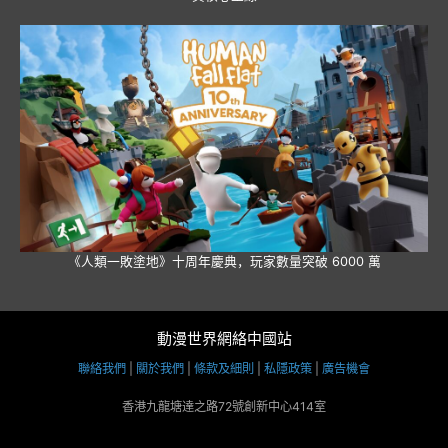
《人類一敗塗地》十周年慶典，玩家數量突破 6000 萬
動漫世界網絡中國站
聯絡我們
|
關於我們
|
條款及細則
|
私隱政策
|
廣告機會
香港九龍塘達之路72號創新中心414室