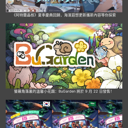
《阿特蘭晶核》夏季慶典回歸，海濱遐想更新攜新內容等你探索
螢幕角落裏的溫馨小花園：BuGarden 將於 9 月 22 日發售！