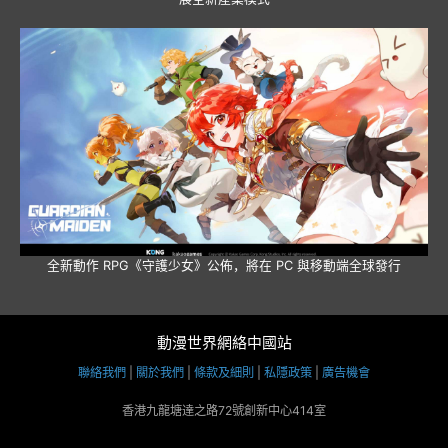
全新動作 RPG《守護少女》公佈，將在 PC 與移動端全球發行
動漫世界網絡中國站
聯絡我們
|
關於我們
|
條款及細則
|
私隱政策
|
廣告機會
香港九龍塘達之路72號創新中心414室