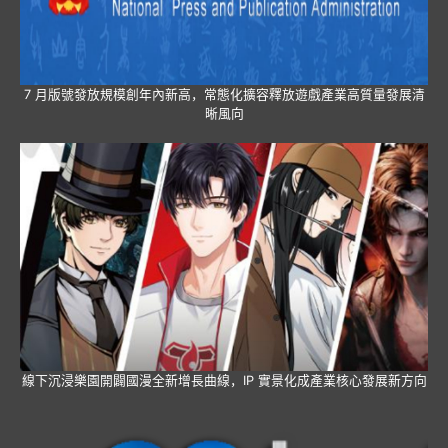
7 月版號發放規模創年內新高，常態化擴容釋放遊戲產業高質量發展清
晰風向
線下沉浸樂園開闢國漫全新增長曲線，IP 實景化成產業核心發展新方向