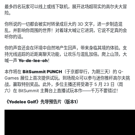
最多四名玩家可以线上或线下联机，展开这场超现实的高尔夫大冒
险。
你所说的一切都会被实时转录成巨大的 3D 文字，进一步制造混
乱，并影响你周围的世界！对着球大喊让它进洞，它说不定真的会
听你的话。
你的声音还会在环境中自然地产生回声，带来身临其境的体验。支
持光线追踪的近距离聊天功能，让欢乐与混乱加倍。爬上山顶，大
喊一声
Yo-de-lee-oh
！
本作将在
BitSummit PUNCH
（于京都举行，为期三天）的 Q-
Games 展位上首次提供试玩。到场观众可以参与迷你推杆高尔夫挑
战，赢取特别奖品。此外，多位主播还将受邀于 5 月 23 日（周
六）在 BitSummit 主舞台上直播试玩本作——千万不要错过！
《Yodelee Golf》先导预告片（版本1）