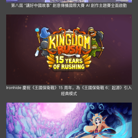
第八屆 “講好中國故事” 創意傳播國際大賽 AI 創作主題賽全面啟動
Ironhide 慶祝《王國保衛戰》15 周年，為《王國保衛戰 6：起源》引入
經典模式