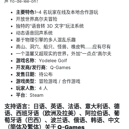
声 Yo-de-lee-oh！
主要特色
1–4 名玩家在线及本地合作游玩
开放世界高尔夫冒险
独特的“语音转 3D 文字”玩法系统
动态语音回声系统
基于物理引擎的多人混乱乐趣
高山、洞穴、船只、怪兽、橡皮鸭……应有尽有
一个温馨又超现实的世界，外加“一点点”高尔夫
游戏名称
：Yodelee Golf
开发商/发行商
：Q-Games
发售日期
：待公布
游戏类型
：冒险游戏 / 合作游戏
玩家人数
：4 人
平台
：Steam
支持语言
：日语、英语、法语、意大利语、德
语、西班牙语（欧洲及拉美）、阿拉伯语、葡
萄牙语（巴西）、波兰语、俄语、韩语、中文
（简体及繁体）
关于 Q-Games