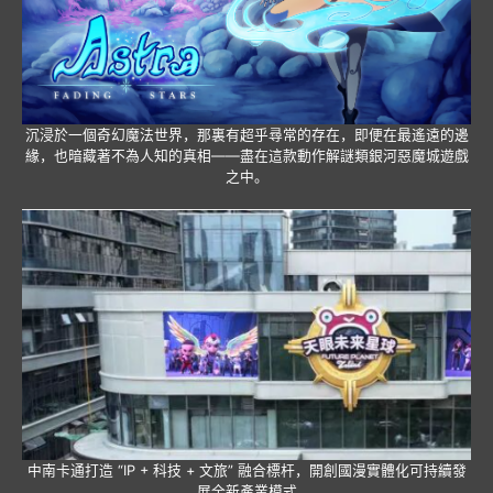
沉浸於一個奇幻魔法世界，那裏有超乎尋常的存在，即便在最遙遠的邊
緣，也暗藏著不為人知的真相——盡在這款動作解謎類銀河惡魔城遊戲
之中。
中南卡通打造 “IP + 科技 + 文旅” 融合標杆，開創國漫實體化可持續發
展全新產業模式