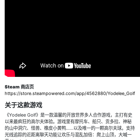
Steam 商店页
https://store.steampowered.com/app/4562880/Yodelee_Golf
关于这款游戏
《Yodelee Golf》是一款温馨的开放世界多人合作游戏，主打有史
以来最疯狂的高尔夫体验。游戏里有摩托车、船只、贡多拉、神秘
的山中洞穴、怪兽、橡皮小黄鸭……以及唯一的一颗高尔夫球。支持
光线追踪的近距离聊天功能让欢乐与混乱加倍：爬上山顶，大喊一