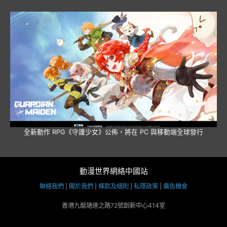
全新動作 RPG《守護少女》公佈，將在 PC 與移動端全球發行
動漫世界網絡中國站
聯絡我們
|
關於我們
|
條款及細則
|
私隱政策
|
廣告機會
香港九龍塘達之路72號創新中心414室