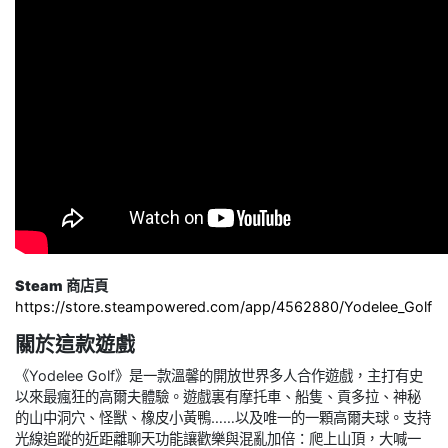
Steam 商店頁
https://store.steampowered.com/app/4562880/Yodelee_Golf
關於這款遊戲
《Yodelee Golf》是一款溫馨的開放世界多人合作遊戲，主打有史
以來最瘋狂的高爾夫體驗。遊戲裏有摩托車、船隻、貢多拉、神秘
的山中洞穴、怪獸、橡皮小黃鴨……以及唯一的一顆高爾夫球。支持
光線追蹤的近距離聊天功能讓歡樂與混亂加倍：爬上山頂，大喊一