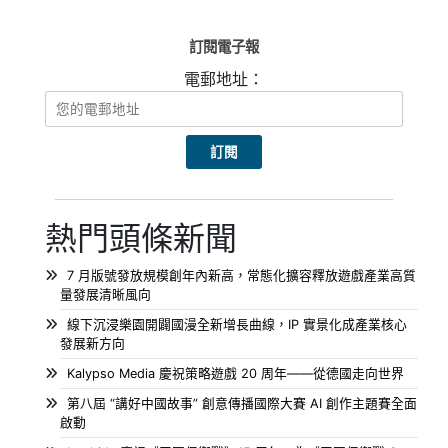
訂閱電子報
電郵地址：
熱門頭條新聞
7 月版號發放規模創年內新高，常態化擴容釋放遊戲產業高質
量發展清晰風向
線下沉浸樂園開闢國漫全新增長曲線，IP 實景化成產業核心
發展新方向
Kalypso Media 慶祝策略遊戲 20 周年——從德國走向世界
第八屆 “講好中國故事” 創意傳播國際大賽 AI 創作主題賽全面
啟動