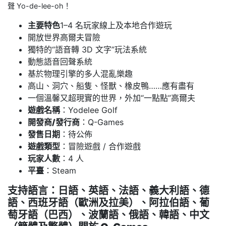
聲 Yo-de-lee-oh！
主要特色
1–4 名玩家線上及本地合作遊玩
開放世界高爾夫冒險
獨特的“語音轉 3D 文字”玩法系統
動態語音回聲系統
基於物理引擎的多人混亂樂趣
高山、洞穴、船隻、怪獸、橡皮鴨……應有盡有
一個溫馨又超現實的世界，外加“一點點”高爾夫
遊戲名稱
：Yodelee Golf
開發商/發行商
：Q-Games
發售日期
：待公佈
遊戲類型
：冒險遊戲 / 合作遊戲
玩家人數
：4 人
平臺
：Steam
支持語言
：日語、英語、法語、義大利語、德
語、西班牙語（歐洲及拉美）、阿拉伯語、葡
萄牙語（巴西）、波蘭語、俄語、韓語、中文