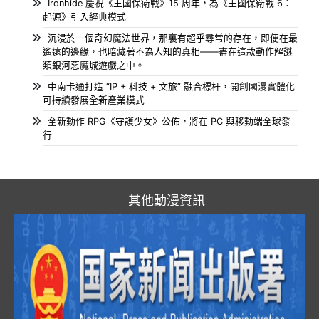
Ironhide 慶祝《王國保衛戰》15 周年，為《王國保衛戰 6：
起源》引入經典模式
沉浸於一個奇幻魔法世界，那裏有超乎尋常的存在，即便在最
遙遠的邊緣，也暗藏著不為人知的真相——盡在這款動作解謎
類銀河惡魔城遊戲之中。
中南卡通打造 “IP + 科技 + 文旅” 融合標杆，開創國漫實體化
可持續發展全新產業模式
全新動作 RPG《守護少女》公佈，將在 PC 與移動端全球發
行
其他動漫資訊