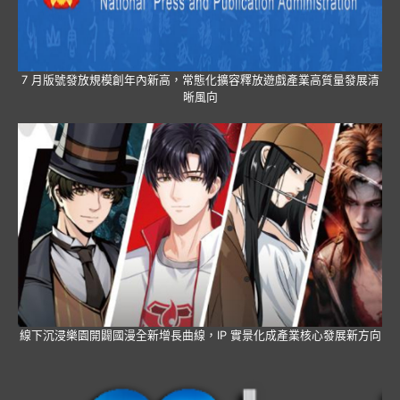
7 月版號發放規模創年內新高，常態化擴容釋放遊戲產業高質量發展清
晰風向
線下沉浸樂園開闢國漫全新增長曲線，IP 實景化成產業核心發展新方向