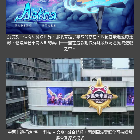
沉浸於一個奇幻魔法世界，那裏有超乎尋常的存在，即便在最遙遠的邊
緣，也暗藏著不為人知的真相——盡在這款動作解謎類銀河惡魔城遊戲
之中。
中南卡通打造 “IP + 科技 + 文旅” 融合標杆，開創國漫實體化可持續發
展全新產業模式