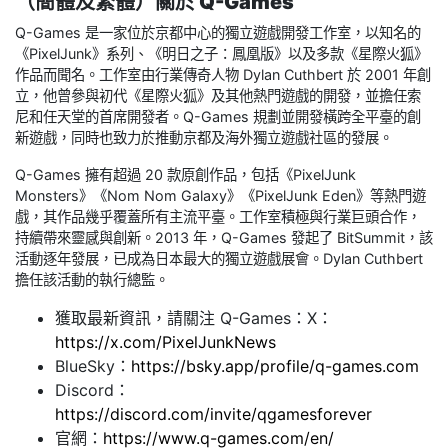
（簡體及繁體）
關於 Q-Games
Q-Games 是一家位於京都中心的獨立遊戲開發工作室，以知名的
《PixelJunk》系列、《明日之子：鳳凰版》以及多款《星際火狐》
作品而聞名。工作室由行業傳奇人物 Dylan Cuthbert 於 2001 年創
立，他曾參與初代《星際火狐》及其他熱門遊戲的開發，並擔任索
尼和任天堂的首席開發者。Q-Games 規劃並開發橫跨全平臺的創
新遊戲，同時也致力於推動京都及海外獨立遊戲社區的發展。
Q-Games 擁有超過 20 款原創作品，包括《PixelJunk
Monsters》《Nom Nom Galaxy》《PixelJunk Eden》等熱門遊
戲，其作品幾乎覆蓋所有主流平臺。工作室積極與行業巨頭合作，
持續帶來靈感與創新。2013 年，Q-Games 發起了 BitSummit，該
活動逐年發展，已成為日本最大的獨立遊戲展會。Dylan Cuthbert
擔任該活動的執行總監。
獲取最新資訊，請關注 Q-Games：X：
https://x.com/PixelJunkNews
BlueSky：
https://bsky.app/profile/q-games.com
Discord：
https://discord.com/invite/qgamesforever
官網：
https://www.q-games.com/en/