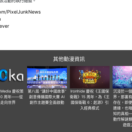
擔任該活動的執行總監。
com/PixelJunkNews
m
ever
其他動漫資訊
o Media 慶祝策
第八屆 “講好中國故事”
Ironhide 慶祝《王國保
沉浸於一
20 周年——從
創意傳播國際大賽 AI
衛戰》15 周年，為《王
界，那裏
國走向世界
創作主題賽全面啟動
國保衛戰 6：起源》引
存在，即
入經典模式
邊緣，也
知的真相
動作解謎
遊戲