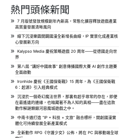
熱門頭條新聞
7 月版號發放規模創年內新高，常態化擴容釋放遊戲產業
高質量發展清晰風向
線下沉浸樂園開闢國漫全新增長曲線，IP 實景化成產業核
心發展新方向
Kalypso Media 慶祝策略遊戲 20 周年——從德國走向世
界
第八屆 “講好中國故事” 創意傳播國際大賽 AI 創作主題賽
全面啟動
Ironhide 慶祝《王國保衛戰》15 周年，為《王國保衛戰
6：起源》引入經典模式
沉浸於一個奇幻魔法世界，那裏有超乎尋常的存在，即便
在最遙遠的邊緣，也暗藏著不為人知的真相——盡在這款
動作解謎類銀河惡魔城遊戲之中。
中南卡通打造 “IP + 科技 + 文旅” 融合標杆，開創國漫實
體化可持續發展全新產業模式
全新動作 RPG《守護少女》公佈，將在 PC 與移動端全球