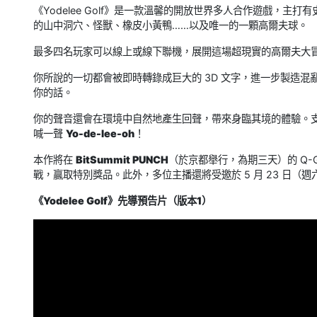
《Yodelee Golf》是一款溫馨的開放世界多人合作遊戲，
的山中洞穴、怪獸、橡皮小黃鴨……以及唯一的一顆高爾夫球。
最多四名玩家可以線上或線下聯機，展開這場超現實的高爾夫大
你所說的一切都會被即時轉錄成巨大的 3D 文字，進一步製造
你的話。
你的聲音還會在環境中自然地產生回聲，帶來身臨其境的體驗。
喊一聲
Yo-de-lee-oh
！
本作將在
BitSummit PUNCH
（於京都舉行，為期三天）的 Q-
戰，贏取特別獎品。此外，多位主播還將受邀於 5 月 23 日（週六
《Yodelee Golf》先導預告片（版本1）