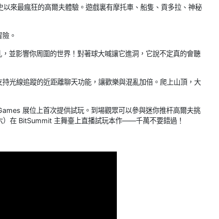
主打有史以來最瘋狂的高爾夫體驗。遊戲裏有摩托車、船隻、貢多拉、神秘
冒險。
混亂，並影響你周圍的世界！對著球大喊讓它進洞，它說不定真的會聽
支持光線追蹤的近距離聊天功能，讓歡樂與混亂加倍。爬上山頂，大
Games 展位上首次提供試玩。到場觀眾可以參與迷你推杆高爾夫挑
）在 BitSummit 主舞臺上直播試玩本作——千萬不要錯過！