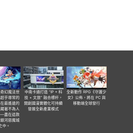
個奇幻魔法世
中南卡通打造 “IP + 科
全新動作 RPG《守護少
有超乎尋常的
技 + 文旅” 融合標杆，
女》公佈，將在 PC 與
便在最遙遠的
開創國漫實體化可持續
移動端全球發行
暗藏著不為人
發展全新產業模式
——盡在這款
類銀河惡魔城
之中。