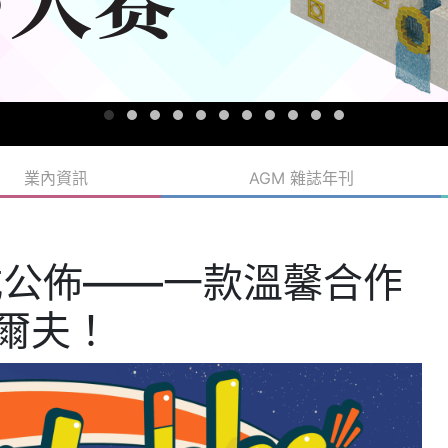
業內資訊
AGM 雜誌年刊
f》正式公佈——一款溫馨合作
高爾夫！