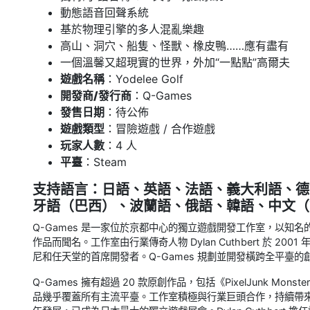
動態語音回聲系統
基於物理引擎的多人混亂樂趣
高山、洞穴、船隻、怪獸、橡皮鴨……應有盡有
一個溫馨又超現實的世界，外加“一點點”高爾夫
遊戲名稱
：Yodelee Golf
開發商/發行商
：Q-Games
發售日期
：待公佈
遊戲類型
：冒險遊戲 / 合作遊戲
玩家人數
：4 人
平臺
：Steam
支持語言
：日語、英語、法語、義大利語、德
牙語（巴西）、波蘭語、俄語、韓語、中文（
Q-Games 是一家位於京都中心的獨立遊戲開發工作室，以知名的
作品而聞名。工作室由行業傳奇人物 Dylan Cuthbert 於 
尼和任天堂的首席開發者。Q-Games 規劃並開發橫跨全平臺
Q-Games 擁有超過 20 款原創作品，包括《PixelJunk Monste
品幾乎覆蓋所有主流平臺。工作室積極與行業巨頭合作，持續帶來靈感與創