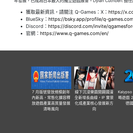
年發展，已成為日本最大的獨立遊戲展會。Dylan Cuthbert 
獲取最新資訊，請關注 Q-Games：X：
https://x.
BlueSky：
https://bsky.app/profile/q-games.co
Discord：
https://discord.com/invite/qgamesfor
官網：
https://www.q-games.com/en/
7 月版號發放規模創年
線下沉浸樂園開闢國漫
Kalyps
內新高，常態化擴容釋
全新增長曲線，IP 實景
略遊戲 
放遊戲產業高質量發展
化成產業核心發展新方
德
清晰風向
向