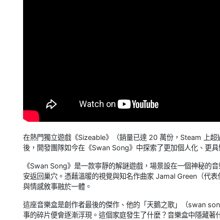
在熱門獨立遊戲《Sizeable》（銷量已達 20 萬份，Steam 
後，開發團隊如今在《Swan Song》中探索了更加個人化、更
《Swan Song》是一款寧靜的解謎遊戲，場景設在一個神秘
安返回巢穴。憑藉溫暖的視覺與知名作曲家 Jamal Green（代
與情感敘事融於一體。
這座音樂盒是創作者最後的傑作、他的「天鵝之歌」（swan s
事的碎片便會逐漸浮現。這個家庭發生了什麼？音樂盒中隱藏著