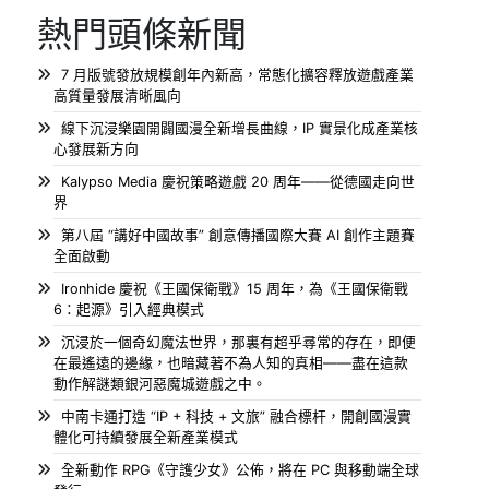
熱門頭條新聞
7 月版號發放規模創年內新高，常態化擴容釋放遊戲產業
高質量發展清晰風向
線下沉浸樂園開闢國漫全新增長曲線，IP 實景化成產業核
心發展新方向
Kalypso Media 慶祝策略遊戲 20 周年——從德國走向世
界
第八屆 “講好中國故事” 創意傳播國際大賽 AI 創作主題賽
全面啟動
Ironhide 慶祝《王國保衛戰》15 周年，為《王國保衛戰
6：起源》引入經典模式
沉浸於一個奇幻魔法世界，那裏有超乎尋常的存在，即便
在最遙遠的邊緣，也暗藏著不為人知的真相——盡在這款
動作解謎類銀河惡魔城遊戲之中。
中南卡通打造 “IP + 科技 + 文旅” 融合標杆，開創國漫實
體化可持續發展全新產業模式
全新動作 RPG《守護少女》公佈，將在 PC 與移動端全球