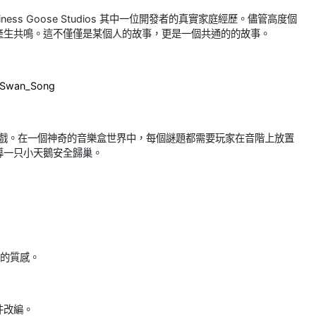
ess Goose Studios 其中一位開發者的真實家庭經歷。儘管高度個
產生共鳴。這不僅僅是某個人的故事，更是一個共通的的故事。
/Swan_Song
謎遊戲。在一個神奇的音樂盒世界中，每個謎題都需要玩家在音階上放置
導一只小天鵝安全歸巢。
般的質感。
件改編。