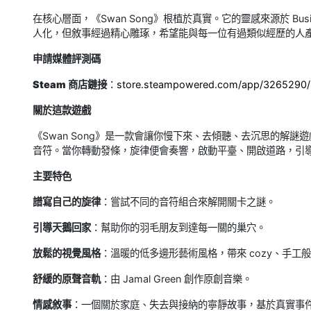
在核心層面，《Swan Song》根植於真實。它的靈感來源於 Busin
人化，但敘事經過精心雕琢，希望能與每一位有過類似經歷的人
申請媒體評測碼
Steam 商店鏈接
：
store.steampowered.com/app/3265290
關於這款遊戲
《Swan Song》是一款會讓你慢下來、去傾聽、去沉思的解
音符。當你轉動發條，旋律便會奏響，啟動平臺、開啟道路，引
主要特色
譜寫自己的旋律
：嘗試不同的音符組合來解開關卡之謎。
引導天鵝回家
：幫助你的羽毛朋友到達每一關的巢穴。
放鬆的視覺風格
：溫暖的低多邊形藝術風格，帶來 cozy、手工
舒緩的原聲音軌
：由 Jamal Green 創作原創音樂。
情感敘事
：一個關於家庭、失去與接納的寧靜故事，基於真實事