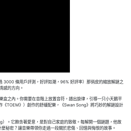
上超過 3000 條用戶評測，好評如潮，96% 好評率）那俏皮的縮放解謎之
具情感的方向。
的音樂盒之內。你需要在音階上放置音符，譜出旋律，引導一只小天鵝平
表作《TOEM》）創作的舒緩配樂，《Swan Song》將巧妙的解謎設計
ong）。它飽含著愛意，是對自己家庭的致敬。每解開一個謎題，他故
什麼秘密？讓音樂帶領你走過一段關於悲傷、回憶與悔恨的故事。