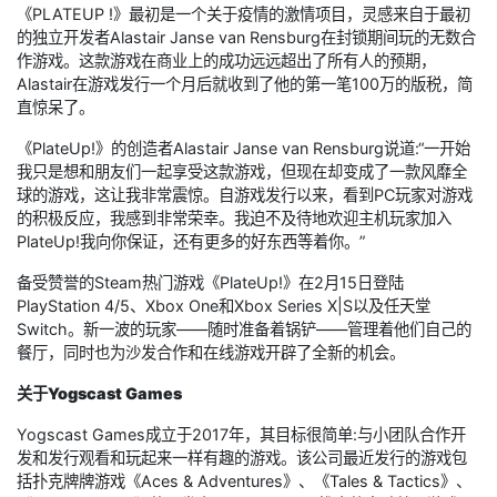
《PLATEUP !》最初是一个关于疫情的激情项目，灵感来自于最初
的独立开发者Alastair Janse van Rensburg在封锁期间玩的无数合
作游戏。这款游戏在商业上的成功远远超出了所有人的预期，
Alastair在游戏发行一个月后就收到了他的第一笔100万的版税，简
直惊呆了。
《PlateUp!》的创造者Alastair Janse van Rensburg说道:“一开始
我只是想和朋友们一起享受这款游戏，但现在却变成了一款风靡全
球的游戏，这让我非常震惊。自游戏发行以来，看到PC玩家对游戏
的积极反应，我感到非常荣幸。我迫不及待地欢迎主机玩家加入
PlateUp!我向你保证，还有更多的好东西等着你。”
备受赞誉的Steam热门游戏《PlateUp!》在2月15日登陆
PlayStation 4/5、Xbox One和Xbox Series X|S以及任天堂
Switch。新一波的玩家——随时准备着锅铲——管理着他们自己的
餐厅，同时也为沙发合作和在线游戏开辟了全新的机会。
关于Yogscast Games
Yogscast Games成立于2017年，其目标很简单:与小团队合作开
发和发行观看和玩起来一样有趣的游戏。该公司最近发行的游戏包
括扑克牌牌游戏《Aces & Adventures》、《Tales & Tactics》、