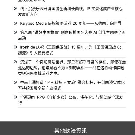
线下沉浸乐园开辟国漫全新增长曲线，IP 实景化成产业核心
发展新方向
Kalypso Media 庆祝策略游戏 20 周年——从德国走向世界
第八届 “讲好中国故事” 创意传播国际大赛 AI 创作主题赛全面
启动
Ironhide 庆祝《王国保卫战》15 周年，为《王国保卫战 6：
起源》引入经典模式
沉浸于一个奇幻魔法世界，那里有超乎寻常的存在，即便在最
遥远的边缘，也暗藏着不为人知的真相——尽在这款动作解谜
类银河恶魔城游戏之中。
中南卡通打造 “IP + 科技 + 文旅” 融合标杆，开创国漫实体化
可持续发展全新产业模式
全新动作 RPG《守护少女》公布，将在 PC 与移动端全球发
行
其他動漫資訊