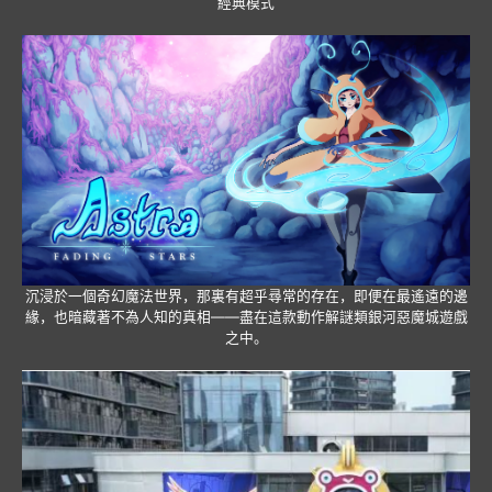
經典模式
沉浸於一個奇幻魔法世界，那裏有超乎尋常的存在，即便在最遙遠的邊
緣，也暗藏著不為人知的真相——盡在這款動作解謎類銀河惡魔城遊戲
之中。