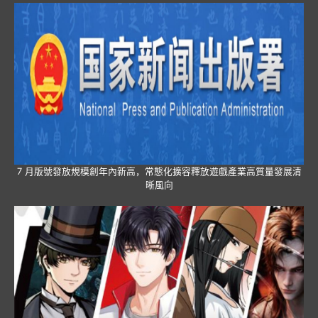
7 月版號發放規模創年內新高，常態化擴容釋放遊戲產業高質量發展清
晰風向