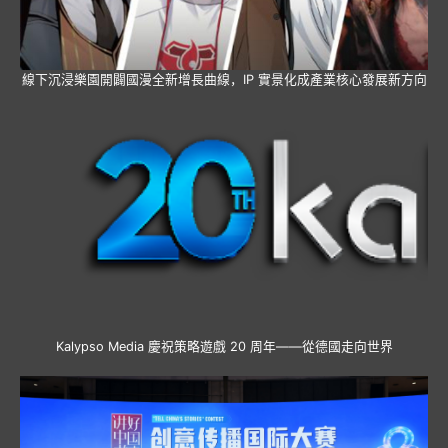
線下沉浸樂園開闢國漫全新增長曲線，IP 實景化成產業核心發展新方向
Kalypso Media 慶祝策略遊戲 20 周年——從德國走向世界