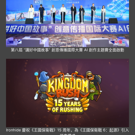
第八屆 “講好中國故事” 創意傳播國際大賽 AI 創作主題賽全面啟動
Ironhide 慶祝《王國保衛戰》15 周年，為《王國保衛戰 6：起源》引入