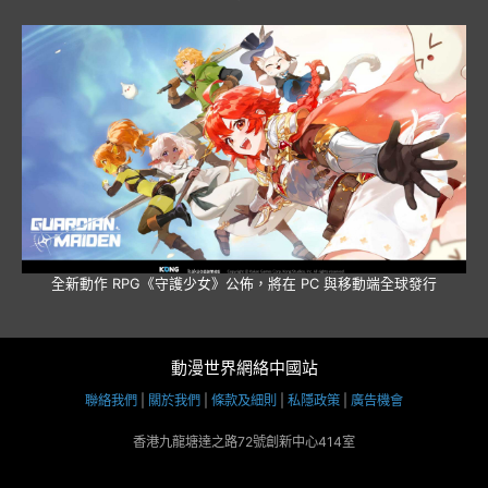
全新動作 RPG《守護少女》公佈，將在 PC 與移動端全球發行
動漫世界網絡中國站
聯絡我們
|
關於我們
|
條款及細則
|
私隱政策
|
廣告機會
香港九龍塘達之路72號創新中心414室