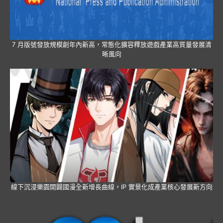
7 月版號發放規模創年內新高，常態化擴容釋放遊戲產業高質量發展清
晰風向
線下沉浸樂園開闢國漫全新增長曲線，IP 實景化成產業核心發展新方向