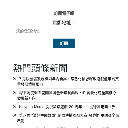
訂閱電子報
電郵地址：
熱門頭條新聞
7 月版號發放規模創年內新高，常態化擴容釋放遊戲產業高質
量發展清晰風向
線下沉浸樂園開闢國漫全新增長曲線，IP 實景化成產業核心
發展新方向
Kalypso Media 慶祝策略遊戲 20 周年——從德國走向世界
第八屆 “講好中國故事” 創意傳播國際大賽 AI 創作主題賽全面
啟動