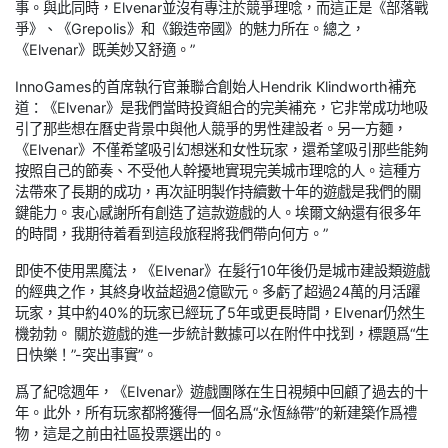
事。與此同時，Elvenar並沒有專注於競爭理唸，而這正是《部落戰
爭》、《Grepolis》和《鍛造帝國》的魅力所在。總之，
《Elvenar》既美妙又舒適。”
InnoGames的首席執行官兼聯合創始人Hendrik Klindworth補充
道：《Elvenar》是我們當時投資組合的完美補充，它非常成功地吸
引了那些想在曆史背景中與他人競爭的男性建設者。另一方麵，
《Elvenar》不僅希望吸引幻想迷和女性玩家，還希望吸引那些能夠
按照自己的節奏、不受他人幹擾地實現完美城市理唸的人。這種方
法帶來了長期的成功，再次証明製作持續數十年的遊戲是我們的關
鍵能力。衷心感謝所有創造了這款遊戲的人。埃爾文納還有很多年
的時間，我期待着看到這段旅程將我們帶向何方。”
即使不使用黑魔法，《Elvenar》在髮行10年後仍是城市建設類遊戲
的經典之作，其終身收益超過2億歐元。多虧了超過24萬的月活躍
玩家，其中約40%的玩家已經玩了5年或更長時間，Elvenar仍然生
機勃勃。 關於遊戲的進一步統計數據可以在附件中找到，標題爲“生
日快樂！”-突出事實”。
爲了紀唸週年，《Elvenar》遊戲團隊在生日視頻中回顧了過去的十
年。此外，所有玩家都將獲得一個名爲“永恆絲帶”的新建築作爲禮
物，這是之前由社區投票選出的。