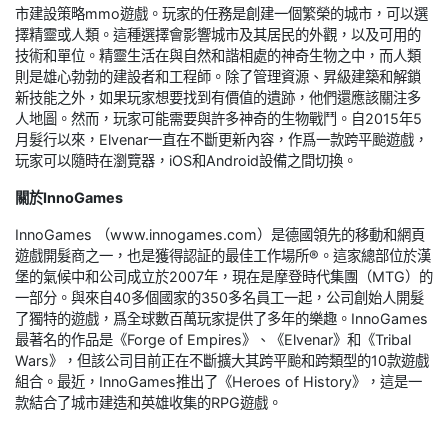
市建設策略mmo遊戲。玩家的任務是創建一個繁榮的城市，可以選
擇精靈或人類。這種選擇會影響城市及其居民的外觀，以及可用的
技術和單位。精靈生活在與自然和諧相處的神奇生物之中，而人類
則是雄心勃勃的建設者和工程師。除了管理資源、昇級建築和解鎖
新技能之外，如果玩家想要找到有價值的遺跡，他們還應該關注多
人地圖。然而，玩家可能需要與許多神奇的生物戰鬥。自2015年5
月髮行以來，Elvenar一直在不斷更新內容，作爲一款跨平颱遊戲，
玩家可以隨時在瀏覽器，iOS和Android設備之間切換。
關於InnoGames
InnoGames （www.innogames.com）是德國領先的移動和網頁
遊戲開髮商之一，也是獲得認証的最佳工作場所®。這家總部位於漢
堡的氣候中和公司成立於2007年，現在是摩登時代集團（MTG）的
一部分。與來自40多個國家的350多名員工一起，公司創始人開髮
了獨特的遊戲，爲全球數百萬玩家提供了多年的樂趣。InnoGames
最著名的作品是《Forge of Empires》、《Elvenar》和《Tribal
Wars》，但該公司目前正在不斷擴大其跨平颱和跨類型的10款遊戲
組合。最近，InnoGames推出了《Heroes of History》，這是一
款結合了城市建造和英雄收集的RPG遊戲。