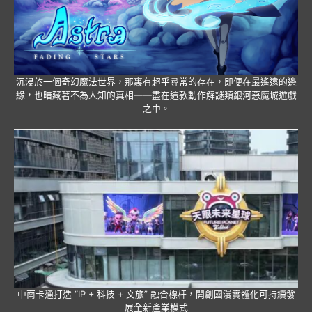
沉浸於一個奇幻魔法世界，那裏有超乎尋常的存在，即便在最遙遠的邊
緣，也暗藏著不為人知的真相——盡在這款動作解謎類銀河惡魔城遊戲
之中。
中南卡通打造 “IP + 科技 + 文旅” 融合標杆，開創國漫實體化可持續發
展全新產業模式