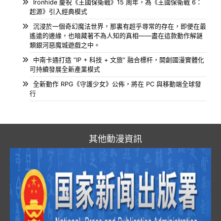
Ironhide 慶祝《王國保衛戰》15 周年，為《王國保衛戰 6：
起源》引入經典模式
沉浸於一個奇幻魔法世界，那裏有超乎尋常的存在，即便在最
遙遠的邊緣，也暗藏著不為人知的真相——盡在這款動作解謎
類銀河惡魔城遊戲之中。
中南卡通打造 “IP + 科技 + 文旅” 融合標杆，開創國漫實體化
可持續發展全新產業模式
全新動作 RPG《守護少女》公佈，將在 PC 與移動端全球發
行
其他動漫資訊