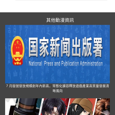
其他動漫資訊
7 月版號發放規模創年內新高，常態化擴容釋放遊戲產業高質量發展清
晰風向