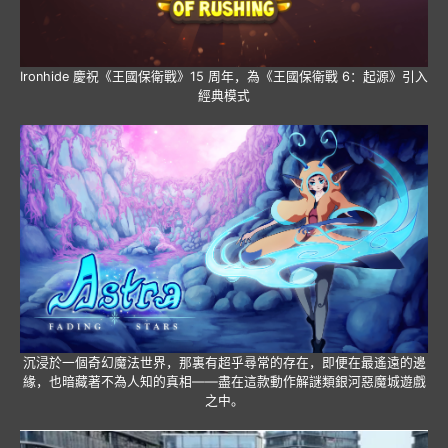
Ironhide 慶祝《王國保衛戰》15 周年，為《王國保衛戰 6：起源》引入
經典模式
沉浸於一個奇幻魔法世界，那裏有超乎尋常的存在，即便在最遙遠的邊
緣，也暗藏著不為人知的真相——盡在這款動作解謎類銀河惡魔城遊戲
之中。