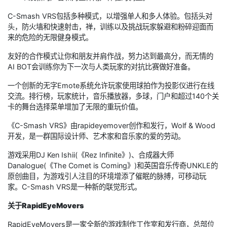
C-Smash VRS包括多种模式，以增强单人和多人体验。包括头对
头，防火墙和快速射击，禅，训练以及挑战玩家躲避和粉碎迎面而
来的危险的无限健身模式。
友好的合作模式让你和朋友并肩作战，努力达到最高分，而无情的
AI BOT会训练你为下一次与人类玩家的对抗比赛做好准备。
一个创新的无字Emote系统允许玩家使用球拍作为投影仪进行在线
交流。排行榜，玩家统计，音乐播放器，多球，门户和超过140个关
卡的舞台选择菜单增加了无限的重玩价值。
《C-Smash VRS》由rapideyemover创作和发行，Wolf & Wood
开发，是一群国际设计师、艺术家和音乐家的爱的劳动。
游戏采用DJ Ken Ishii(《Rez Infinite》)、合成器大师
Danalogue(《The Comet is Coming》)和英国音乐传奇UNKLE的
原创曲目，为游戏引人注目的环境增添了催眠的脉搏，可移动玩
家。C-Smash VRS是一种新的联觉形式。
关于RapidEyeMovers
RapidEyeMovers是一家全新的游戏制作工作室和发行商，总部位