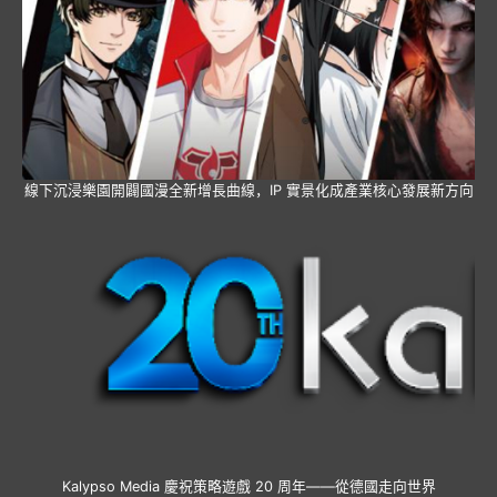
線下沉浸樂園開闢國漫全新增長曲線，IP 實景化成產業核心發展新方向
Kalypso Media 慶祝策略遊戲 20 周年——從德國走向世界