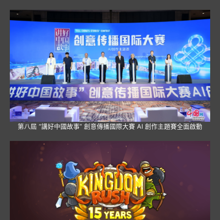
第八屆 “講好中國故事” 創意傳播國際大賽 AI 創作主題賽全面啟動