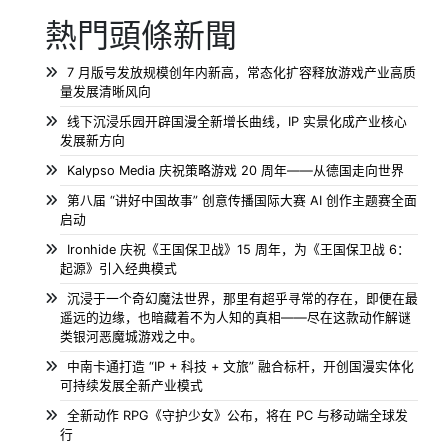
熱門頭條新聞
7 月版号发放规模创年内新高，常态化扩容释放游戏产业高质
量发展清晰风向
线下沉浸乐园开辟国漫全新增长曲线，IP 实景化成产业核心
发展新方向
Kalypso Media 庆祝策略游戏 20 周年——从德国走向世界
第八届 “讲好中国故事” 创意传播国际大赛 AI 创作主题赛全面
启动
Ironhide 庆祝《王国保卫战》15 周年，为《王国保卫战 6：
起源》引入经典模式
沉浸于一个奇幻魔法世界，那里有超乎寻常的存在，即便在最
遥远的边缘，也暗藏着不为人知的真相——尽在这款动作解谜
类银河恶魔城游戏之中。
中南卡通打造 “IP + 科技 + 文旅” 融合标杆，开创国漫实体化
可持续发展全新产业模式
全新动作 RPG《守护少女》公布，将在 PC 与移动端全球发
行