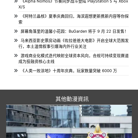
《Alpha Nomos》节奏同步战斗登陆 PlayStation 5 与 Xbox
X/S
《阿特兰晶核》夏季庆典回归，海滨遐想更新携新内容等你探
索
屏幕角落里的温馨小花园：BuGarden 将于 9 月 22 日发售！
马来西亚影史票房动画《佐拉爸爸大电影》开启全球大范围发
行，本土温情叙事引爆海内外行业关注
游戏商业化模式迭代映射全球资本风向，合规可持续变现赛道
成为投融资核心主线
《人类一败涂地》十周年庆典，玩家数量突破 6000 万
其他動漫資訊