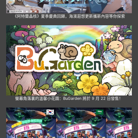
《阿特蘭晶核》夏季慶典回歸，海濱遐想更新攜新內容等你探索
螢幕角落裏的溫馨小花園：BuGarden 將於 9 月 22 日發售！