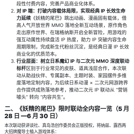
段性付费内容，完善产品商业化体系。
对 IP 端：打破内容载体局限，实现经典 IP 长效生命
力延续
《妖精的尾巴》跳出动画、漫画固有载体，借
高人气开放世界 MMO 落地全新互动场景，原作角色
走出原作世界、在瑞格纳斯开启全新冒险，用游戏的
强互动属性持续盘活 IP 热度，助力 IP 突破内容生命
周期限制，完成新生代粉丝沉淀，是经典日漫 IP 长效
商业化的优质范本。
行业层面：树立日系魔幻 IP 与二次元 MMO 深度联动
标杆
区别于行业常见的皮肤、道具浅层合作，本次联
动从助战伙伴、专属副本、主题时装、家园摆件多维
度落地定制内容，为后续日系动漫 × 二次元网游跨界
合作提供成熟落地参考，推动二次元 IP 联动从 “营销
噱头” 转向 “内容共生”。
二、《妖精的尾巴》限时联动全内容一览（5 月
28 日 —6 月 30 日）
本次联动获讲谈社、真岛浩创作委员会正版授权，将纳兹、露西两
大招牌魔导士植入游戏体系：