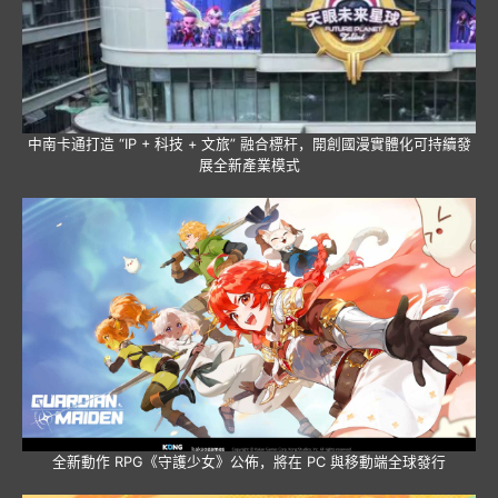
中南卡通打造 “IP + 科技 + 文旅” 融合標杆，開創國漫實體化可持續發
展全新產業模式
全新動作 RPG《守護少女》公佈，將在 PC 與移動端全球發行