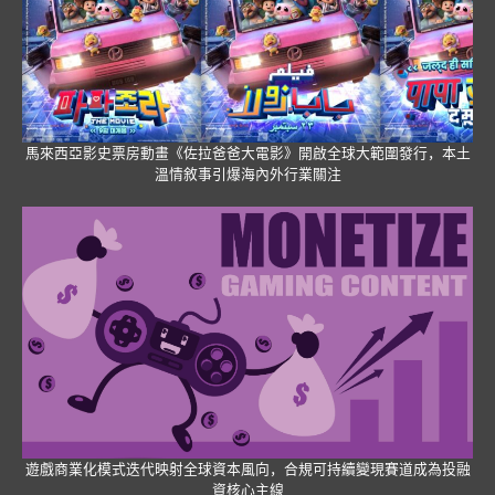
馬來西亞影史票房動畫《佐拉爸爸大電影》開啟全球大範圍發行，本土
溫情敘事引爆海內外行業關注
遊戲商業化模式迭代映射全球資本風向，合規可持續變現賽道成為投融
資核心主線