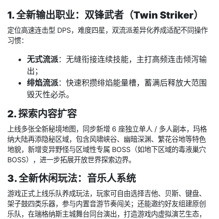
1. 全新输出职业：双锋武者（Twin Striker）
定位高速连击型 DPS，难度四星，双流派差异化养成适配不同操作
习惯：
无式流派
：无缝衔接连续技能，主打高频连击倾泻输
出；
绯焰流派
：快速积攒绯焰能量槽，蓄满后释放大范围
毁灭性必杀。
2. 探索内容扩容
上线多张全新秘境地图，同步新增 6 座独立单人 / 多人副本，玛格
纳大陆再添隐秘区域，包含风啸峡谷、幽暗深渊、繁花谷地等特色
地貌，新增变异野怪与区域性专属 BOSS（如地下区域的毒液巢穴
BOSS），进一步拓展开放世界探索边界。
3. 全新休闲玩法：音乐人系统
游戏正式上线乐队养成玩法，玩家可自由选择吉他、贝斯、键盘、
架子鼓四类乐器，参与内置音游节奏闯关；还能邀约好友组建原创
乐队，在瑞格纳斯主城舞台同台演出，打造游戏内虚拟演艺生态，