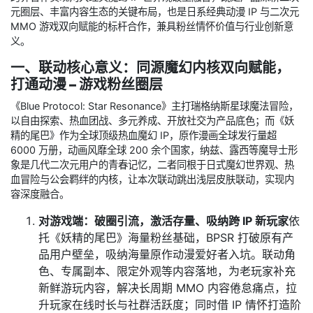
元圈层、丰富内容生态的关键布局，也是日系经典动漫 IP 与二次元
MMO 游戏双向赋能的标杆合作，兼具粉丝情怀价值与行业创新意
义。
一、联动核心意义：同源魔幻内核双向赋能，
打通动漫 – 游戏粉丝圈层
《Blue Protocol: Star Resonance》主打瑞格纳斯星球魔法冒险，
以自由探索、热血团战、多元养成、开放社交为产品底色；而《妖
精的尾巴》作为全球顶级热血魔幻 IP，原作漫画全球发行量超
6000 万册，动画风靡全球 200 余个国家，纳兹、露西等魔导士形
象是几代二次元用户的青春记忆，二者同根于日式魔幻世界观、热
血冒险与公会羁绊的内核，让本次联动跳出浅层皮肤联动，实现内
容深度融合。
对游戏端：破圈引流，激活存量、吸纳跨 IP 新玩家
依
托《妖精的尾巴》海量粉丝基础，BPSR 打破原有产
品用户壁垒，吸纳海量原作动漫爱好者入坑。联动角
色、专属副本、限定外观等内容落地，为老玩家补充
新鲜游玩内容，解决长周期 MMO 内容倦怠痛点，拉
升玩家在线时长与社群活跃度；同时借 IP 情怀打造阶