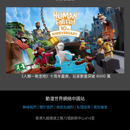
《人類一敗塗地》十周年慶典，玩家數量突破 6000 萬
動漫世界網絡中國站
聯絡我們
|
關於我們
|
條款及細則
|
私隱政策
|
廣告機會
香港九龍塘達之路72號創新中心414室