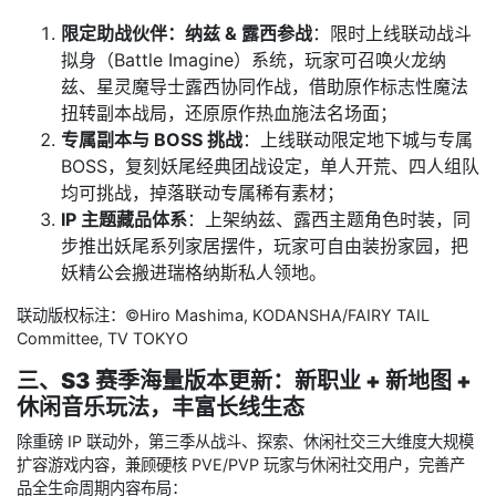
限定助战伙伴：纳兹 & 露西参战
：限时上线联动战斗
拟身（Battle Imagine）系统，玩家可召唤火龙纳
兹、星灵魔导士露西协同作战，借助原作标志性魔法
扭转副本战局，还原原作热血施法名场面；
专属副本与 BOSS 挑战
：上线联动限定地下城与专属
BOSS，复刻妖尾经典团战设定，单人开荒、四人组队
均可挑战，掉落联动专属稀有素材；
IP 主题藏品体系
：上架纳兹、露西主题角色时装，同
步推出妖尾系列家居摆件，玩家可自由装扮家园，把
妖精公会搬进瑞格纳斯私人领地。
联动版权标注：©Hiro Mashima, KODANSHA/FAIRY TAIL
Committee, TV TOKYO
三、S3 赛季海量版本更新：新职业 + 新地图 +
休闲音乐玩法，丰富长线生态
除重磅 IP 联动外，第三季从战斗、探索、休闲社交三大维度大规模
扩容游戏内容，兼顾硬核 PVE/PVP 玩家与休闲社交用户，完善产
品全生命周期内容布局：