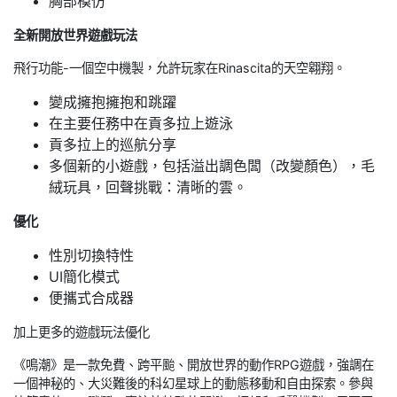
胸部模仿
全新開放世界遊戲玩法
飛行功能-一個空中機製，允許玩家在Rinascita的天空翱翔。
變成擁抱擁抱和跳躍
在主要任務中在貢多拉上遊泳
貢多拉上的巡航分享
多個新的小遊戲，包括溢出調色闆（改變顏色），毛
絨玩具，回聲挑戰：清晰的雲。
優化
性別切換特性
UI簡化模式
便攜式合成器
加上更多的遊戲玩法優化
《鳴潮》是一款免費、跨平颱、開放世界的動作RPG遊戲，強調在
一個神秘的、大災難後的科幻星球上的動態移動和自由探索。參與