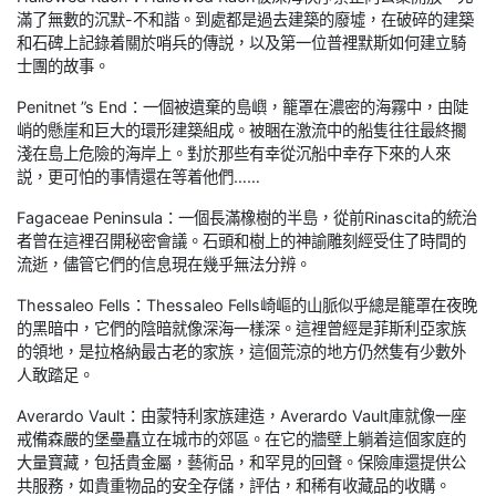
滿了無數的沉默-不和諧。到處都是過去建築的廢墟，在破碎的建築
和石碑上記錄着關於哨兵的傳説，以及第一位普裡默斯如何建立騎
士團的故事。
Penitnet ”s End：一個被遺棄的島嶼，籠罩在濃密的海霧中，由陡
峭的懸崖和巨大的環形建築組成。被睏在激流中的船隻往往最終擱
淺在島上危險的海岸上。對於那些有幸從沉船中幸存下來的人來
説，更可怕的事情還在等着他們……
Fagaceae Peninsula：一個長滿橡樹的半島，從前Rinascita的統治
者曾在這裡召開秘密會議。石頭和樹上的神諭雕刻經受住了時間的
流逝，儘管它們的信息現在幾乎無法分辨。
Thessaleo Fells：Thessaleo Fells崎嶇的山脈似乎總是籠罩在夜晚
的黑暗中，它們的陰暗就像深海一樣深。這裡曾經是菲斯利亞家族
的領地，是拉格納最古老的家族，這個荒涼的地方仍然隻有少數外
人敢踏足。
Averardo Vault：由蒙特利家族建造，Averardo Vault庫就像一座
戒備森嚴的堡壘矗立在城市的郊區。在它的牆壁上躺着這個家庭的
大量寶藏，包括貴金屬，藝術品，和罕見的回聲。保險庫還提供公
共服務，如貴重物品的安全存儲，評估，和稀有收藏品的收購。