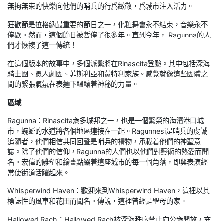
無拘無束的快樂向他們的哨兵的行爲緻敬，爲城市注入活力。
狂歡節是拉格納最重要的節日之一，化粧舞會永不結束，音樂永不
停歇。然而，這個節日被暫停了很多年。直到今年， Ragunna的人
們才恢複了這一傳統！
在這個版本的故事中，多個派繫將在Rinascita登颱。其中包括深海
騎士團、愚人劇團、菲斯利亞和蒙特利家族。感覺就像這些團體之
間的緊張氣氛在表麵下醞釀着神秘的力量。
區域
Ragunna：Rinascita衆多城邦之一，也是一個繁榮的海濱港口城
市，蜿蜒的水道將各個地區連接在一起。Ragunnesi是哨兵的虔誠
追隨者，他們相信共同回聲是哨兵的禮物，承載着他們的神聖意
誌。除了他們的信仰，Ragunna的人們也以他們對藝術的熱愛而聞
名。宏偉的雕塑和繪畫點綴着這座城市的每一個角落，即興表演經
常使街道活躍起來。
Whisperwind Haven：歡迎來到Whisperwind Haven，這裡以其
標誌性的風車和花田而聞名。傳説，這裡曾經是聖母的家。
Hallowed Rach：Hallowed Rach被深海秩序禁止向公衆開放，充