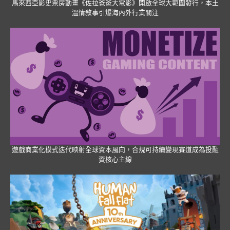
馬來西亞影史票房動畫《佐拉爸爸大電影》開啟全球大範圍發行，本土
溫情敘事引爆海內外行業關注
遊戲商業化模式迭代映射全球資本風向，合規可持續變現賽道成為投融
資核心主線