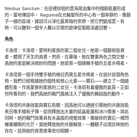
Nimbus Sanctum：在這裡徘徊的雲海是由集中的殘餘能量形成
的。當地傳説中， Ragunna在光輪聖所的中心有一個寧靜的、像鏡
子一樣的區域，據説可以淨化最黑暗的思想，把它們變成雲。有
時，可以聽到一個令人難以忘懷的旋律從聖殿深處回響。
角色
卡洛塔：卡洛塔，蒙特利家族的第二個女兒。她是一個藝術投資
者，體現了天生的高貴。然而，在幕後，她在雙重角色之間交替，
爲她的家庭解決微妙的問題。她是第一個揮舞手槍的五星共鳴者。
卡洛塔是一個手持雙手槍的格拉西奧五星共鳴者。在設計這個角色
時，我們已經根據她的個性和核心元素——寶石——建立了一個總
體形象。作爲蒙泰利家族的二女兒，卡洛塔有着優雅的氣質。正如
你所看到的，我們爲她的戰鬥風格注入了優雅的舞蹈般的動作。
卡洛塔的共振技能與寶石有關，因爲她可以通過引導她的共振技能
來召喚手槍和子彈，從而釋放出大量的結晶能量和冰川傷害。與此
同時，她的戰鬥效果具有水晶般的視覺效果，像破碎的寶石一樣閃
爍着耀眼的光芒。當她釋放她的共振解放，一麵鏡子出現反映她的
存在。這與她的背景故事密切相關。