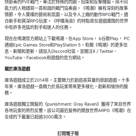
快節奏的PVE戰鬥，專注於特殊的閃避，招架和反擊機製。用不同
能力的人物譜冩一首和諧的戰鬥協奏曲。《鳴潮》擁有深刻的故事
情節，令人驚嘆的藝術和氛圍，以及令人上癮的動作RPG戰鬥，適
合新手和資深RPG玩家。《呼嘯海浪》的特點是在遊戲廣闊的世界
中有許多兇猛的對手和迷人的任務。
現在在鳴潮官方網站上下載鳴潮，在App Store， b谷歌Play， PC
通過Epic Games Store和PlayStation 5。有關《鳴潮》的更多信
息、新聞和更新，請加入Discord社區，並關注X / Twitter、
YouTube、Facebook和遊戲的官方網站。
關於庫洛遊戲
庫洛遊戲成立於2014年，主要緻力於創造高質量的原創遊戲。十多
年來，庫洛遊戲一直緻力於爲玩家帶來更多樣化，創新和愉快的服
務。
庫洛遊戲獨立開髮的《punishment: Gray Raven》獲得了來自世界
各地玩家的熱烈反響。該公司最近髮佈的開放世界ARPG《鳴潮》在
全球的下載量已超過3000萬次。
訂閱電子報