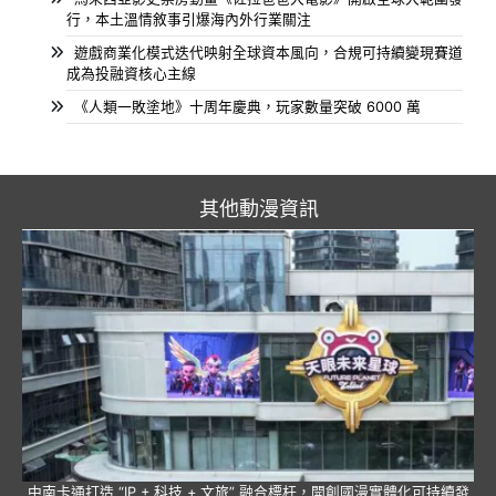
行，本土溫情敘事引爆海內外行業關注
遊戲商業化模式迭代映射全球資本風向，合規可持續變現賽道
成為投融資核心主線
《人類一敗塗地》十周年慶典，玩家數量突破 6000 萬
其他動漫資訊
中南卡通打造 “IP + 科技 + 文旅” 融合標杆，開創國漫實體化可持續發