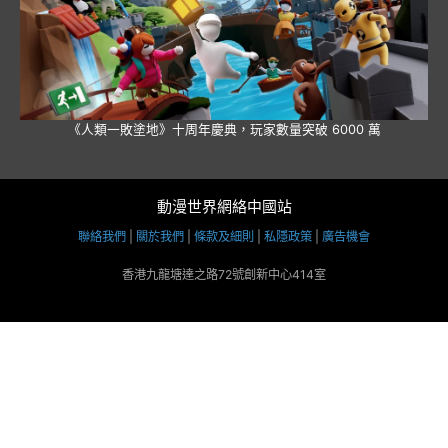
《人類一敗塗地》十周年慶典，玩家數量突破 6000 萬
動漫世界網絡中國站
聯絡我們
|
關於我們
|
條款及細則
|
私隱政策
|
廣告機會
香港九龍塘達之路72號創新中心414室