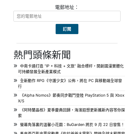
電郵地址：
熱門頭條新聞
中南卡通打造 “IP + 科技 + 文旅” 融合標杆，開創國漫實體化
可持續發展全新產業模式
全新動作 RPG《守護少女》公佈，將在 PC 與移動端全球發
行
《Alpha Nomos》節奏同步戰鬥登陸 PlayStation 5 與 Xbox
X/S
《阿特蘭晶核》夏季慶典回歸，海濱遐想更新攜新內容等你探
索
螢幕角落裏的溫馨小花園：BuGarden 將於 9 月 22 日發售！
馬來西亞影史票房動畫《佐拉爸爸大電影》開啟全球大範圍發