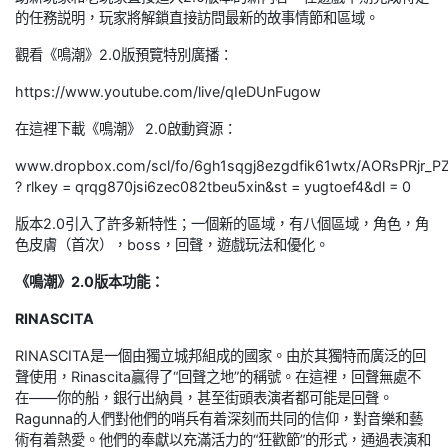
的任務説明，玩家將解鎖直接訪問最新的故事情節和區域。
觀看《鳴潮》2.0版預覽特別廣播：
https://www.youtube.com/live/qIeDUnFugow
在這裡下載《鳴潮》 2.0啟動資源：
www.dropbox.com/scl/fo/6gh1sqgj8ezgdfik61wtx/AORsPRjr_
? rlkey = qrqg870jsi6zec082tbeu5xin&st = yugtoef4&dl = 0
版本2.0引入了許多新特性；一個新的區域，有八個區域，角色，角
色皮膚（首次），boss，回聲，遊戲玩法和優化。
《鳴潮》2.0版本功能：
RINASCITA
RINASCITA是一個由獨立城邦組成的國家。由於其獨特而廣泛的回
聲使用，Rinascita贏得了“回聲之地”的稱號。在這裡，回聲無處不
在——你的船，銀行出納員，甚至街頭表演者都可能是回聲。
Ragunna的人們對他們的哨兵有着深刻而共同的信仰，對音樂和藝
術有着熱愛。他們的奉獻以充滿活力的“狂歡節”的形式，通過表演和