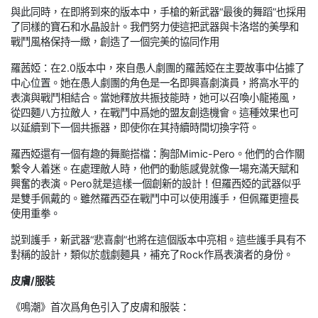
與此同時，在即將到來的版本中，手槍的新武器“最後的舞蹈”也採用
了同樣的寶石和水晶設計。我們努力使這把武器與卡洛塔的美學和
戰鬥風格保持一緻，創造了一個完美的協同作用
羅茜婭：在2.0版本中，來自愚人劇團的羅茜婭在主要故事中佔據了
中心位置。她在愚人劇團的角色是一名即興喜劇演員，將高水平的
表演與戰鬥相結合。當她釋放共振技能時，她可以召喚小龍捲風，
從四麵八方拉敵人，在戰鬥中爲她的盟友創造機會。這種效果也可
以延續到下一個共振器，即使你在其持續時間切換字符。
羅西婭還有一個有趣的舞颱搭檔：胸部Mimic-Pero。他們的合作關
繫令人着迷。在處理敵人時，他們的動態感覺就像一場充滿天賦和
興奮的表演。Pero就是這樣一個創新的設計！但羅西婭的武器似乎
是雙手佩戴的。雖然羅西亞在戰鬥中可以使用護手，但佩羅更擅長
使用重拳。
説到護手，新武器“悲喜劇”也將在這個版本中亮相。這些護手具有不
對稱的設計，類似於戲劇麵具，補充了Rock作爲表演者的身份。
皮膚/服裝
《鳴潮》首次爲角色引入了皮膚和服裝：