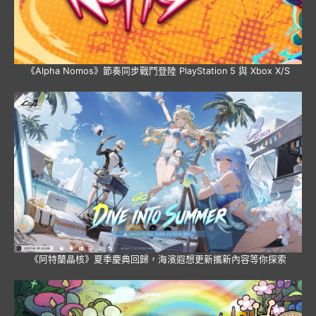
《Alpha Nomos》節奏同步戰鬥登陸 PlayStation 5 與 Xbox X/S
《阿特蘭晶核》夏季慶典回歸，海濱遐想更新攜新內容等你探索