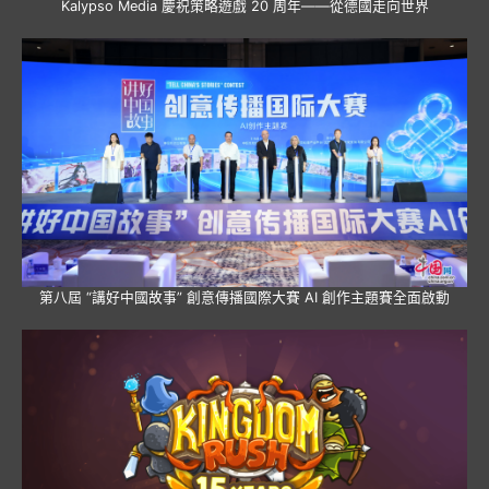
Kalypso Media 慶祝策略遊戲 20 周年——從德國走向世界
第八屆 “講好中國故事” 創意傳播國際大賽 AI 創作主題賽全面啟動