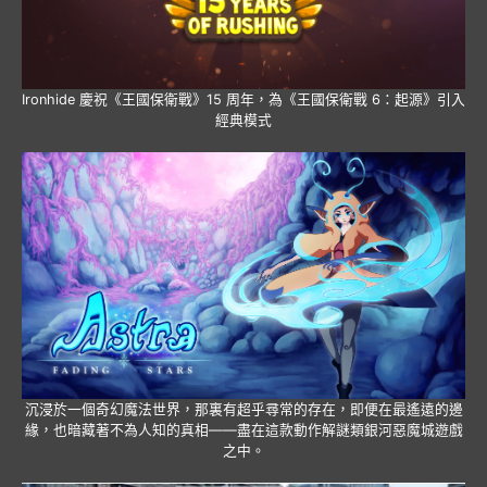
Ironhide 慶祝《王國保衛戰》15 周年，為《王國保衛戰 6：起源》引入
經典模式
沉浸於一個奇幻魔法世界，那裏有超乎尋常的存在，即便在最遙遠的邊
緣，也暗藏著不為人知的真相——盡在這款動作解謎類銀河惡魔城遊戲
之中。