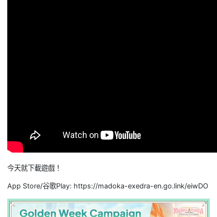
今天就下載遊戲！
App Store/谷歌Play: https://madoka-exedra-en.go.link/eiwDO