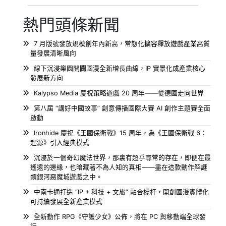
熱門頭條新聞
7 月版號發放規模創年內新高，常態化擴容釋放遊戲產業高質
量發展清晰風向
線下沉浸樂園開闢國漫全新增長曲線，IP 實景化成產業核心
發展新方向
Kalypso Media 慶祝策略遊戲 20 周年——從德國走向世界
第八屆 “講好中國故事” 創意傳播國際大賽 AI 創作主題賽全面
啟動
Ironhide 慶祝《王國保衛戰》15 周年，為《王國保衛戰 6：
起源》引入經典模式
沉浸於一個奇幻魔法世界，那裏有超乎尋常的存在，即便在最
遙遠的邊緣，也暗藏著不為人知的真相——盡在這款動作解謎
類銀河惡魔城遊戲之中。
中南卡通打造 “IP + 科技 + 文旅” 融合標杆，開創國漫實體化
可持續發展全新產業模式
全新動作 RPG《守護少女》公佈，將在 PC 與移動端全球發