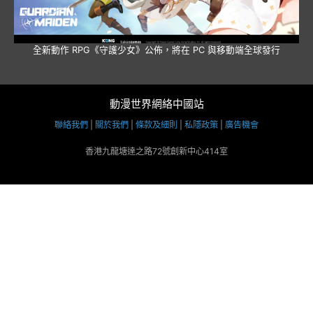
全新動作 RPG《守護少女》公佈，將在 PC 與移動端全球發行
動漫世界網絡中國站
聯絡我們
|
關於我們
|
條款及細則
|
私隱政策
|
廣告機會
香港九龍塘達之路72號創新中心414室