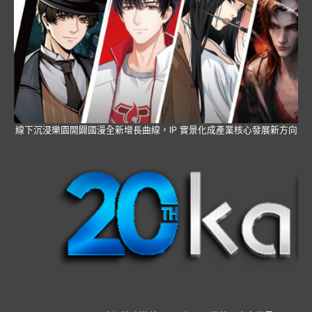
線下沉浸樂園開闢國漫全新增長曲線，IP 實景化成產業核心發展新方向