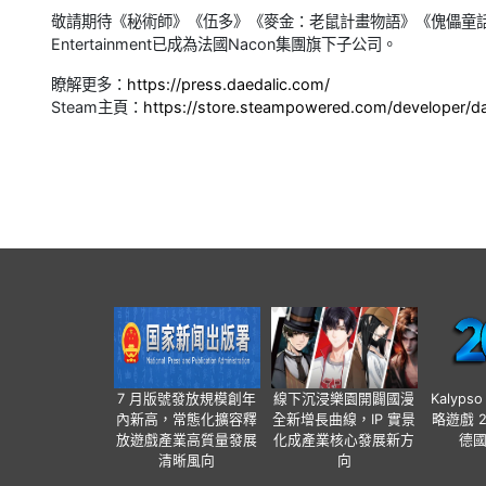
敬請期待《秘術師》《伍多》《麥金：老鼠計畫物語》《傀儡童話》《
Entertainment已成為法國Nacon集團旗下子公司。
瞭解更多：
https://press.daedalic.com/
Steam主頁：
https://store.steampowered.com/developer/da
7 月版號發放規模創年
線下沉浸樂園開闢國漫
Kalyps
內新高，常態化擴容釋
全新增長曲線，IP 實景
略遊戲 
放遊戲產業高質量發展
化成產業核心發展新方
德
清晰風向
向