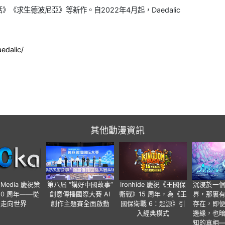
求生德波尼亞》等新作。自2022年4月起，Daedalic
edalic/
其他動漫資訊
o Media 慶祝策
第八屆 “講好中國故事”
Ironhide 慶祝《王國保
沉浸於一
20 周年——從
創意傳播國際大賽 AI
衛戰》15 周年，為《王
界，那裏
國走向世界
創作主題賽全面啟動
國保衛戰 6：起源》引
存在，即
入經典模式
邊緣，也
知的真相