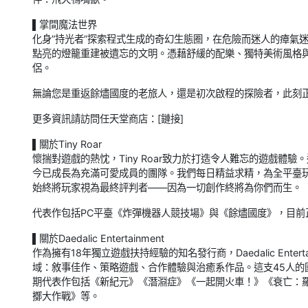
▌掌間魔法世界
化身”持光者”探索程式生成的奇幻生態圈，在危險而迷人的瘴氣
點亮的燈籠重建被遺忘的文明。憑藉舒緩的配樂、獨特美術風格
侶。
無論您是重返餘燼國度的老旅人，還是初次啟程的探險者，此刻正是
更多資訊請訪問任天堂商店：[鏈接]
▌關於Tiny Roar
懷揣對遊戲的熱忱，Tiny Roar致力於打造令人難忘的遊戲體
今已成長為充滿可愛成員的團隊。我們每日精益求精，為全平臺玩
始終將玩家視為最終評判者——因為一切創作終將為你們而生。
代表作包括PC平臺《炸彈機器人競技場》與《餘燼國度》，目前
▌關於Daedalic Entertainment
作為擁有18年獨立遊戲扶持經驗的知名發行商，Daedalic Ent
域：敘事佳作、策略遊戲、合作體驗與治癒系作品。這支45人的
期代表作包括《新紀元》《潛淵症》《一起開火車！》《衰亡：
擲大作戰》等。