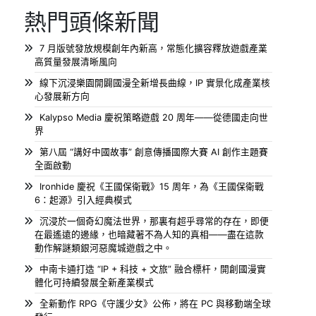
熱門頭條新聞
7 月版號發放規模創年內新高，常態化擴容釋放遊戲產業
高質量發展清晰風向
線下沉浸樂園開闢國漫全新增長曲線，IP 實景化成產業核
心發展新方向
Kalypso Media 慶祝策略遊戲 20 周年——從德國走向世
界
第八屆 “講好中國故事” 創意傳播國際大賽 AI 創作主題賽
全面啟動
Ironhide 慶祝《王國保衛戰》15 周年，為《王國保衛戰
6：起源》引入經典模式
沉浸於一個奇幻魔法世界，那裏有超乎尋常的存在，即便
在最遙遠的邊緣，也暗藏著不為人知的真相——盡在這款
動作解謎類銀河惡魔城遊戲之中。
中南卡通打造 “IP + 科技 + 文旅” 融合標杆，開創國漫實
體化可持續發展全新產業模式
全新動作 RPG《守護少女》公佈，將在 PC 與移動端全球