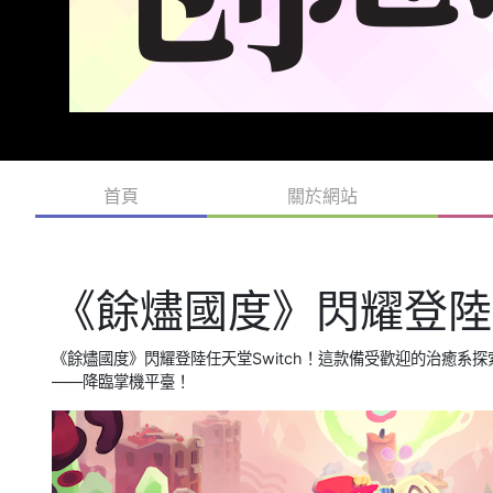
首頁
關於網站
《餘燼國度》閃耀登陸任
《餘燼國度》閃耀登陸任天堂Switch！這款備受歡迎的治癒系
——降臨掌機平臺！