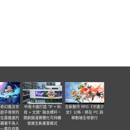
個奇幻魔法世
中南卡通打造 “IP + 科
全新動作 RPG《守護少
有超乎尋常的
技 + 文旅” 融合標杆，
女》公佈，將在 PC 與
便在最遙遠的
開創國漫實體化可持續
移動端全球發行
暗藏著不為人
發展全新產業模式
——盡在這款