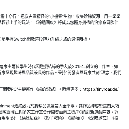
迷霧中穿行。拯救古靈精怪的”小機靈”生物，收集珍稀資源，用一盞盞
與輕鬆上手的玩法，《餘燼國度》將成為您隨身攜帶的治癒系冒險伴
手握Switch開啟這段魅力升級之旅的最佳時機。
驗。這家由兩位學生時代因遊戲結緣的摯友於2015年創立的工作室，如
家呈現趣味與品質兼具的作品。秉持”開發者與玩家共創”理念，我們
正開發PC/主機新作《盧的潟湖》。瞭解更多：
https://tinyroar.de/
ertainment始終致力於將精品遊戲帶入全平臺。其作品陣容聚焦四大領
國際團隊正與多家工作室合作開發面向主機/PC的創新遊戲陣容。近
羅馬隕落》《德波尼亞》《影子戰術》《墨術師》《深暗迷宮》《投