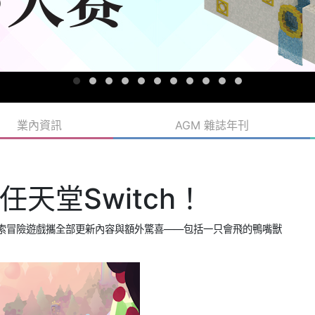
業內資訊
AGM 雜誌年刊
天堂Switch！
探索冒險遊戲攜全部更新內容與額外驚喜——包括一只會飛的鴨嘴獸