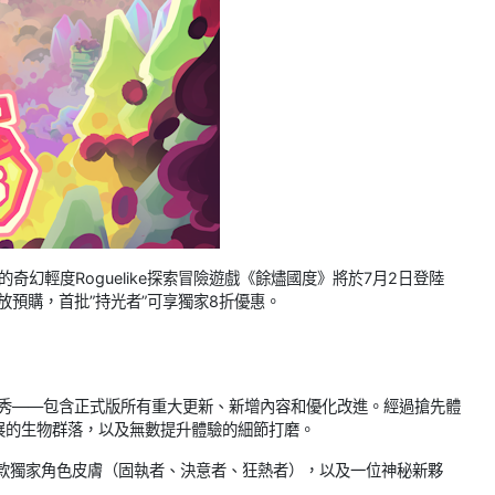
ment發行的奇幻輕度Roguelike探索冒險遊戲《餘燼國度》將於7月2日登陸
開放預購，首批”持光者”可享獨家8折優惠。
首秀——包含正式版所有重大更新、新增內容和優化改進。經過搶先體
展的生物群落，以及無數提升體驗的細節打磨。
三款獨家角色皮膚（固執者、決意者、狂熱者），以及一位神秘新夥