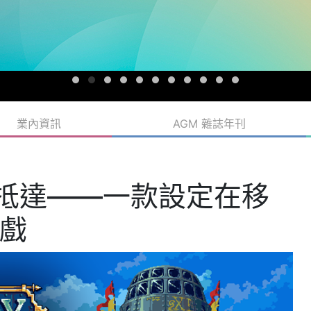
業內資訊
AGM 雜誌年刊
日抵達——一款設定在移
戲