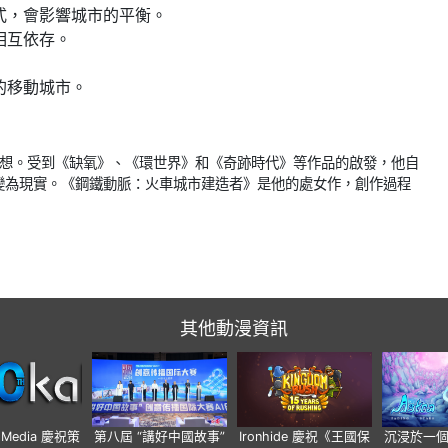
式，會影響城市的平衡。
相互依存。
的移動城市。
來的夢想。受到《缺氧》、《環世界》和《奇跡時代》等作品的啟發，他自
變為現實。《鋼鐵動脈：火車城市建造者》是他的處女作，創作過程
其他動漫資訊
o Media 慶祝策
第八屆 “講好中國故事”
Ironhide 慶祝《王國保
沉浸於一