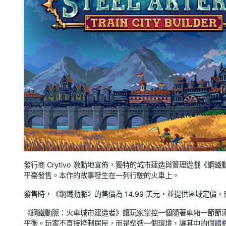
發行商 Crytivo 激動地宣佈，獨特的城市建造與管理遊戲《鋼鐵動脈：
平臺發售。本作的故事發生在一列行駛的火車上。
發售時，《鋼鐵動脈》的售價為 14.99 美元，並提供區域定價。
《鋼鐵動脈：火車城市建造者》讓玩家掌控一個隨著車廂一節節
平衡。玩家不直接控制居民，而是塑造一個環境，讓其中的個體