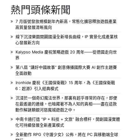
熱門頭條新聞
7 月版號發放規模創年內新高，常態化擴容釋放遊戲產業
高質量發展清晰風向
線下沉浸樂園開闢國漫全新增長曲線，IP 實景化成產業核
心發展新方向
Kalypso Media 慶祝策略遊戲 20 周年——從德國走向世
界
第八屆 “講好中國故事” 創意傳播國際大賽 AI 創作主題賽
全面啟動
Ironhide 慶祝《王國保衛戰》15 周年，為《王國保衛戰
6：起源》引入經典模式
沉浸於一個奇幻魔法世界，那裏有超乎尋常的存在，即便
在最遙遠的邊緣，也暗藏著不為人知的真相——盡在這款
動作解謎類銀河惡魔城遊戲之中。
中南卡通打造 “IP + 科技 + 文旅” 融合標杆，開創國漫實體
化可持續發展全新產業模式
全新動作 RPG《守護少女》公佈，將在 PC 與移動端全球