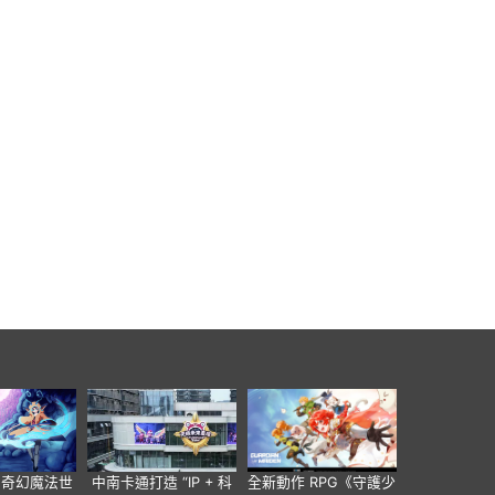
個奇幻魔法世
中南卡通打造 “IP + 科
全新動作 RPG《守護少