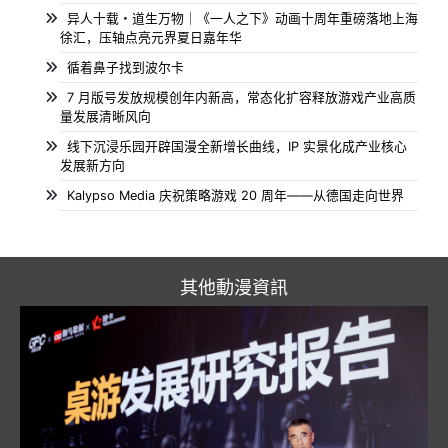
异人十载・道生万物｜《一人之下》动画十周年重磅落地上海
徐汇，压轴点亮元界夏日嘉年华
循着鼻子找到波尔卡
7 月版号发放规模创年内新高，常态化扩容释放游戏产业高质
量发展清晰风向
线下沉浸乐园开辟国漫全新增长曲线，IP 实景化成产业核心
发展新方向
Kalypso Media 庆祝策略游戏 20 周年——从德国走向世界
其他動漫資訊