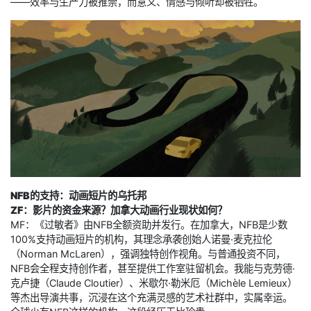
——效率与生产力被推崇，而意义、情感与倾听却被牺牲。
NFB的支持：动画短片的乌托邦
ZF：影片的资金来源？加拿大动画行业现状如何？
MF：《过敏者》由NFB全额资助并发行。在加拿大，NFB是少数
100%支持动画短片的机构，其理念承袭创始人诺曼·麦克拉伦
（Norman McLaren），强调独特创作视角。与普通投资不同，
NFB会全程支持创作者，甚至提供工作室驻留机会。我能与克劳德·
克卢捷（Claude Cloutier）、米歇尔·勒米厄（Michèle Lemieux）
等杰出导演共事，沉浸在这个充满灵感的艺术社群中，实属幸运。