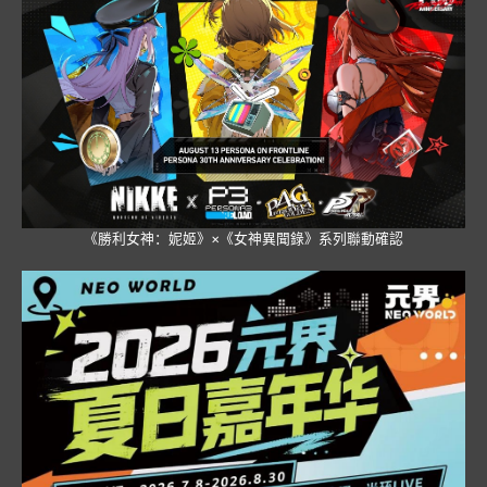
《勝利女神：妮姬》×《女神異聞錄》系列聯動確認