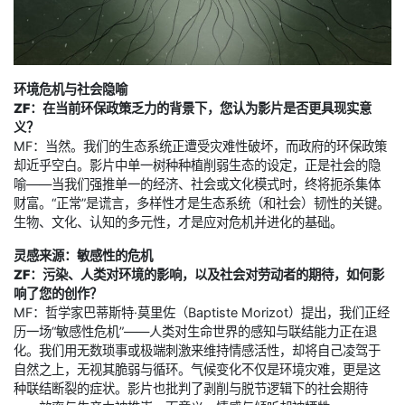
环境危机与社会隐喻
ZF：在当前环保政策乏力的背景下，您认为影片是否更具现实意
义？
MF：当然。我们的生态系统正遭受灾难性破坏，而政府的环保政策
却近乎空白。影片中单一树种种植削弱生态的设定，正是社会的隐
喻——当我们强推单一的经济、社会或文化模式时，终将扼杀集体
财富。“正常”是谎言，多样性才是生态系统（和社会）韧性的关键。
生物、文化、认知的多元性，才是应对危机并进化的基础。
灵感来源：敏感性的危机
ZF：污染、人类对环境的影响，以及社会对劳动者的期待，如何影
响了您的创作？
MF：哲学家巴蒂斯特·莫里佐（Baptiste Morizot）提出，我们正经
历一场“敏感性危机”——人类对生命世界的感知与联结能力正在退
化。我们用无数琐事或极端刺激来维持情感活性，却将自己凌驾于
自然之上，无视其脆弱与循环。气候变化不仅是环境灾难，更是这
种联结断裂的症状。影片也批判了剥削与脱节逻辑下的社会期待