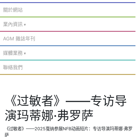
關於網站
業內資訊
AGM 雜誌年刊
媒體業務
聯絡我們
《过敏者》——专访导
演玛蒂娜·弗罗萨
《过敏者》——2025戛纳参展NFB动画短片：专访导演玛蒂娜·弗罗
萨