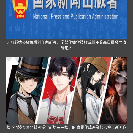
7 月版號發放規模創年內新高，常態化擴容釋放遊戲產業高質量發展清
晰風向
線下沉浸樂園開闢國漫全新增長曲線，IP 實景化成產業核心發展新方向