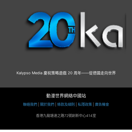
Kalypso Media 慶祝策略遊戲 20 周年——從德國走向世界
動漫世界網絡中國站
聯絡我們
|
關於我們
|
條款及細則
|
私隱政策
|
廣告機會
香港九龍塘達之路72號創新中心414室