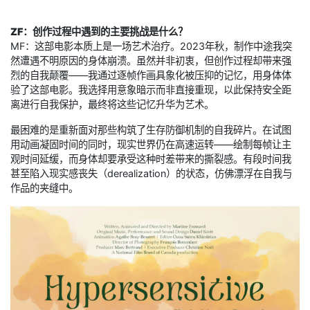
ZF：创作过程中遇到的主要挑战是什么？
MF：这部电影本质上是一场艺术治疗。2023年秋，制作中途我突
然遭遇不明原因的身体崩溃。虽然并非初衷，但创作过程却带来强
烈的自我颠覆——我通过逐帧作画具象化被压抑的记忆，用身体体
验了这部电影。我选择用意象暗示而非直接重现，以此保持安全距
离进行自我保护，最终将这些记忆升华为艺术。
最困难的是重新面对那些构筑了生存防御机制的自我碎片。在试图
用动画凝固时间的同时，现实世界仍在高速运转——绘制每帧让主
观时间延缓，而身体却要承受这种时差带来的撕裂感。有段时间我
甚至陷入现实感丧失（derealization）的状态，仿佛漂浮在自我与
作品的夹缝中。