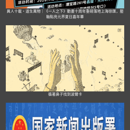
異人十載・道生萬物｜《一人之下》動畫十周年重磅落地上海徐匯，壓
軸點亮元界夏日嘉年華
循著鼻子找到波爾卡