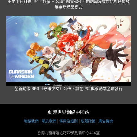
中南卡通打造 “IP + 科技 + 文旅” 融合標杆，開創國漫實體化可持續發
展全新產業模式
全新動作 RPG《守護少女》公佈，將在 PC 與移動端全球發行
動漫世界網絡中國站
聯絡我們
|
關於我們
|
條款及細則
|
私隱政策
|
廣告機會
香港九龍塘達之路72號創新中心414室