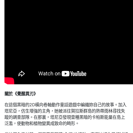
關於《覺醒異刃》
在這個黑暗的2D橫向卷軸動作童話遊戲中編織妳自己的故事。加入
塔尼亞，仿生增強的主角，她被派往賀拉斯群島的熱帶雨林尋找失
蹤的調查部隊。在那裏，塔尼亞發現壹種黑暗的卡帕斯能量在島上
泛濫，使動物和植物變異成致命的畸形。