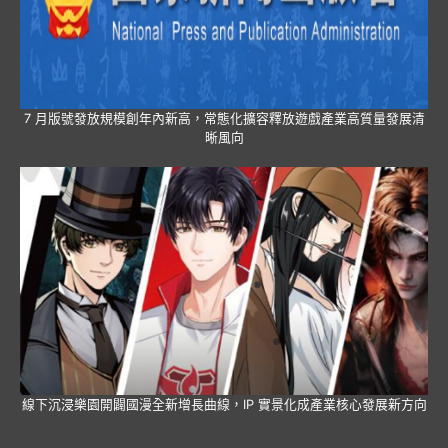
7 月版號發放規模創年內新高，常態化擴容釋放遊戲產業高質量發展清
晰風向
線下沉浸樂園開闢國漫全新增長曲線，IP 實景化成產業核心發展新方向