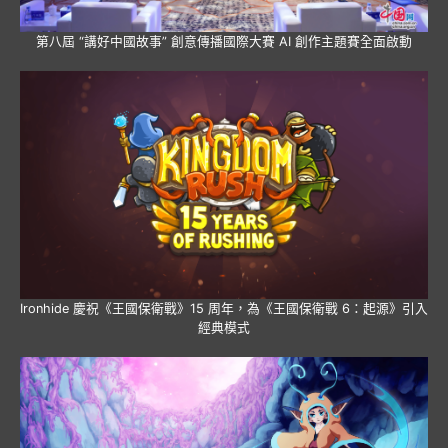
第八屆 “講好中國故事” 創意傳播國際大賽 AI 創作主題賽全面啟動
Ironhide 慶祝《王國保衛戰》15 周年，為《王國保衛戰 6：起源》引入
經典模式