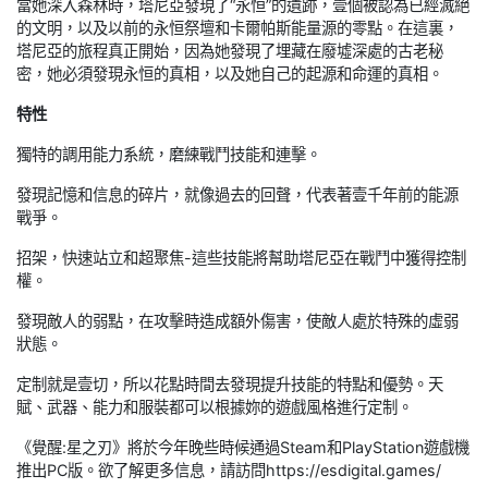
當她深入森林時，塔尼亞發現了“永恒”的遺跡，壹個被認為已經滅絕
的文明，以及以前的永恒祭壇和卡爾帕斯能量源的零點。在這裏，
塔尼亞的旅程真正開始，因為她發現了埋藏在廢墟深處的古老秘
密，她必須發現永恒的真相，以及她自己的起源和命運的真相。
特性
獨特的調用能力系統，磨練戰鬥技能和連擊。
發現記憶和信息的碎片，就像過去的回聲，代表著壹千年前的能源
戰爭。
招架，快速站立和超聚焦-這些技能將幫助塔尼亞在戰鬥中獲得控制
權。
發現敵人的弱點，在攻擊時造成額外傷害，使敵人處於特殊的虛弱
狀態。
定制就是壹切，所以花點時間去發現提升技能的特點和優勢。天
賦、武器、能力和服裝都可以根據妳的遊戲風格進行定制。
《覺醒:星之刃》將於今年晚些時候通過Steam和PlayStation遊戲機
推出PC版。欲了解更多信息，請訪問https://esdigital.games/