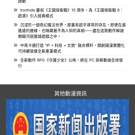
啟動
Ironhide 慶祝《王國保衛戰》15 周年，為《王國保衛戰 6：
起源》引入經典模式
沉浸於一個奇幻魔法世界，那裏有超乎尋常的存在，即便在最
遙遠的邊緣，也暗藏著不為人知的真相——盡在這款動作解謎
類銀河惡魔城遊戲之中。
中南卡通打造 “IP + 科技 + 文旅” 融合標杆，開創國漫實體化
可持續發展全新產業模式
全新動作 RPG《守護少女》公佈，將在 PC 與移動端全球發
行
其他動漫資訊