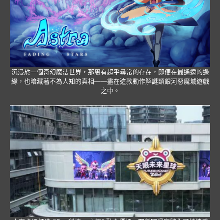
沉浸於一個奇幻魔法世界，那裏有超乎尋常的存在，即便在最遙遠的邊
緣，也暗藏著不為人知的真相——盡在這款動作解謎類銀河惡魔城遊戲
之中。