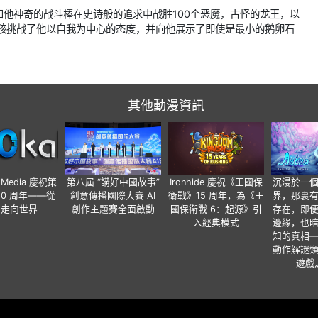
他神奇的战斗棒在史诗般的追求中战胜100个恶魔，古怪的龙王，以
女孩挑战了他以自我为中心的态度，并向他展示了即使是最小的鹅卵石
其他動漫資訊
o Media 慶祝策
第八屆 “講好中國故事”
Ironhide 慶祝《王國保
沉浸於一
20 周年——從
創意傳播國際大賽 AI
衛戰》15 周年，為《王
界，那裏
國走向世界
創作主題賽全面啟動
國保衛戰 6：起源》引
存在，即
入經典模式
邊緣，也
知的真相
動作解謎
遊戲