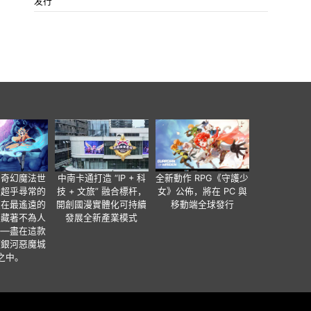
发行
個奇幻魔法世
中南卡通打造 “IP + 科
全新動作 RPG《守護少
有超乎尋常的
技 + 文旅” 融合標杆，
女》公佈，將在 PC 與
便在最遙遠的
開創國漫實體化可持續
移動端全球發行
暗藏著不為人
發展全新產業模式
——盡在這款
類銀河惡魔城
之中。