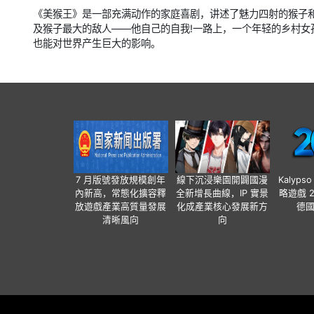
《美猴王》是一部充满动作的家庭喜剧，讲述了魅力四射的猴子和
及猴子最大的敌人——他自己的自我!一路上，一个年轻的乡村
也能对世界产生巨大的影响。
7 月版號發放規模創年
線下沉浸樂園開闢國漫
Kalyps
內新高，常態化擴容釋
全新增長曲線，IP 實景
略遊戲 
放遊戲產業高質量發展
化成產業核心發展新方
德
清晰風向
向