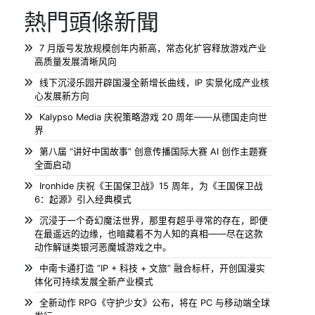
熱門頭條新聞
7 月版号发放规模创年内新高，常态化扩容释放游戏产业
高质量发展清晰风向
线下沉浸乐园开辟国漫全新增长曲线，IP 实景化成产业核
心发展新方向
Kalypso Media 庆祝策略游戏 20 周年——从德国走向世
界
第八届 “讲好中国故事” 创意传播国际大赛 AI 创作主题赛
全面启动
Ironhide 庆祝《王国保卫战》15 周年，为《王国保卫战
6：起源》引入经典模式
沉浸于一个奇幻魔法世界，那里有超乎寻常的存在，即便
在最遥远的边缘，也暗藏着不为人知的真相——尽在这款
动作解谜类银河恶魔城游戏之中。
中南卡通打造 “IP + 科技 + 文旅” 融合标杆，开创国漫实
体化可持续发展全新产业模式
全新动作 RPG《守护少女》公布，将在 PC 与移动端全球