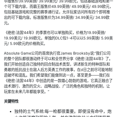
华版售价39.99英镑/ 39.99美元/ 39.99欧元，包括基础游戏和第一
个可下载内容，而霸王版售价49.99英镑/ 49.99美元/ 49.99欧元，
包括基础游戏和完整的赛季通行证，允许玩家访问所有四个即将推
出的可下载内容。标准版售价为34.99英镑/ 34.99美元/ 34.99欧
元。
《绝密:法国‘44年》的季票也可以单独购买，价格为19.99英镑/
19.99美元/ 19.99欧元，单独的DLC包1-4可以以5.99英镑/ 5.99美
元/ 5.99欧元的价格购买。
Absolute Game公司的首席执行官James Brooksby说:“我们公司
的整个团队都很激动终于可以和全世界分享《绝密:法国‘44年》了。
我们开始创造自己独特的回合制战术类型，讲述新生的特种部队和
勇敢的抵抗战士在敌人后方英勇工作的故事，在d日之前尽可能地制
造破坏和混乱。我们希望我们能做到这一点，甚至更多——我们在
《绝密:法国‘44年》中创造的是一款雄心勃勃的游戏，它真正融合了
战术潜行、激烈的交火、战略战役、广泛的角色和独特的机制，让
玩家在未来几年都能享受。”
关键特性
独特的士气系统:每一枪都很重要。即使没有命中，炮