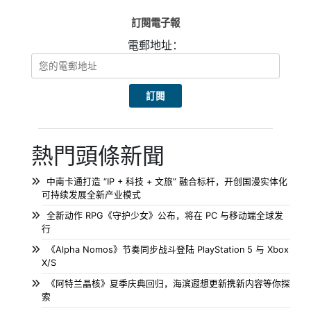
訂閱電子報
電郵地址：
熱門頭條新聞
中南卡通打造 “IP + 科技 + 文旅” 融合标杆，开创国漫实体化
可持续发展全新产业模式
全新动作 RPG《守护少女》公布，将在 PC 与移动端全球发
行
《Alpha Nomos》节奏同步战斗登陆 PlayStation 5 与 Xbox
X/S
《阿特兰晶核》夏季庆典回归，海滨遐想更新携新内容等你探
索