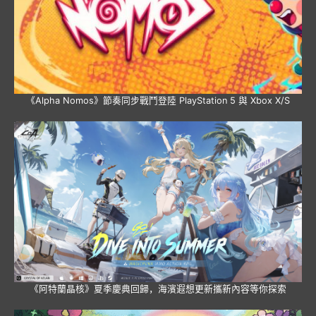
《Alpha Nomos》節奏同步戰鬥登陸 PlayStation 5 與 Xbox X/S
《阿特蘭晶核》夏季慶典回歸，海濱遐想更新攜新內容等你探索