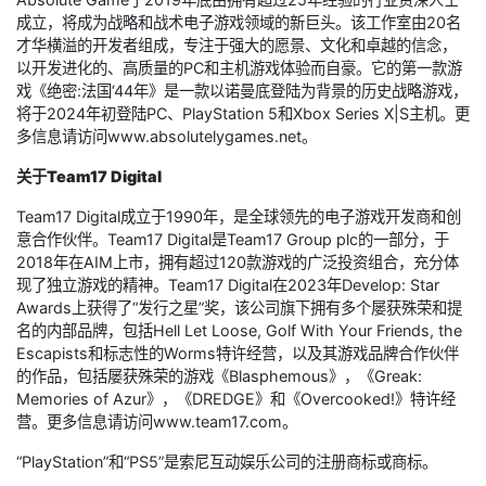
成立，将成为战略和战术电子游戏领域的新巨头。该工作室由20名
才华横溢的开发者组成，专注于强大的愿景、文化和卓越的信念，
以开发进化的、高质量的PC和主机游戏体验而自豪。它的第一款游
戏《绝密:法国‘44年》是一款以诺曼底登陆为背景的历史战略游戏，
将于2024年初登陆PC、PlayStation 5和Xbox Series X|S主机。更
多信息请访问www.absolutelygames.net。
关于Team17 Digital
Team17 Digital成立于1990年，是全球领先的电子游戏开发商和创
意合作伙伴。Team17 Digital是Team17 Group plc的一部分，于
2018年在AIM上市，拥有超过120款游戏的广泛投资组合，充分体
现了独立游戏的精神。Team17 Digital在2023年Develop: Star
Awards上获得了“发行之星”奖，该公司旗下拥有多个屡获殊荣和提
名的内部品牌，包括Hell Let Loose, Golf With Your Friends, the
Escapists和标志性的Worms特许经营，以及其游戏品牌合作伙伴
的作品，包括屡获殊荣的游戏《Blasphemous》，《Greak:
Memories of Azur》，《DREDGE》和《Overcooked!》特许经
营。更多信息请访问www.team17.com。
“PlayStation”和“PS5”是索尼互动娱乐公司的注册商标或商标。