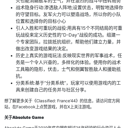
火也能消磨敌军的士气，并在激烈的战斗中扭转局势
战术隐身行动:渗透敌人阵地;设置伏击，明智地选择你
的守望目标。友军火力可以塑造战场，所以你的小队
位置和选择你的目标小心
引人入胜和可重玩的战役:用具有15个不同结局的可重
玩战役来定义历史性的“D-Day”战役的成功。组建一
个专家团队，拉拢抵抗组织，帮助他们建立力量，并
做出改变游戏结果的决定。
历史上真实的游戏玩法:反映现实世界的军事战术，任
务是一个令人兴奋的，多样化的体验。使用你的战术
工具箱的隐形，伏击，士气和侧翼智胜敌人和援助抵
抗。
分类系统:基于“分类系统”，玩家可以使用游戏内的工
具来创建自己的任务并与社区分享。
想了解更多关于《Classified: France’44》的信息，请访问官方网
站，在Facebook上点赞游戏，并在X上关注游戏。
关于
Absolute Game
Absolute Game于2019年底由拥有超过25年经验的行业资深人士