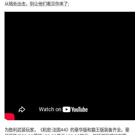
从暗处出击，别让他们看见你来了;
为胜利武装玩家，《机密:法国44》的豪华版和霸王版装备齐全。豪