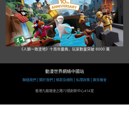
《人類一敗塗地》十周年慶典，玩家數量突破 6000 萬
動漫世界網絡中國站
聯絡我們
|
關於我們
|
條款及細則
|
私隱政策
|
廣告機會
香港九龍塘達之路72號創新中心414室