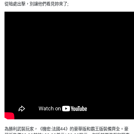
從暗處出擊，別讓他們看見妳來了;
為勝利武裝玩家，《機密:法國44》的豪華版和霸王版裝備齊全。豪