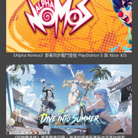
《Alpha Nomos》節奏同步戰鬥登陸 PlayStation 5 與 Xbox X/S
《阿特蘭晶核》夏季慶典回歸，海濱遐想更新攜新內容等你探索