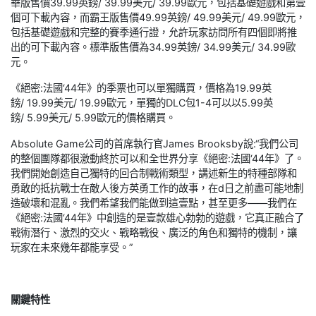
華版售價39.99英鎊/ 39.99美元/ 39.99歐元，包括基礎遊戲和第壹
個可下載內容，而霸王版售價49.99英鎊/ 49.99美元/ 49.99歐元，
包括基礎遊戲和完整的賽季通行證，允許玩家訪問所有四個即將推
出的可下載內容。標準版售價為34.99英鎊/ 34.99美元/ 34.99歐
元。
《絕密:法國‘44年》的季票也可以單獨購買，價格為19.99英
鎊/ 19.99美元/ 19.99歐元，單獨的DLC包1-4可以以5.99英
鎊/ 5.99美元/ 5.99歐元的價格購買。
Absolute Game公司的首席執行官James Brooksby說:“我們公司
的整個團隊都很激動終於可以和全世界分享《絕密:法國‘44年》了。
我們開始創造自己獨特的回合制戰術類型，講述新生的特種部隊和
勇敢的抵抗戰士在敵人後方英勇工作的故事，在d日之前盡可能地制
造破壞和混亂。我們希望我們能做到這壹點，甚至更多——我們在
《絕密:法國‘44年》中創造的是壹款雄心勃勃的遊戲，它真正融合了
戰術潛行、激烈的交火、戰略戰役、廣泛的角色和獨特的機制，讓
玩家在未來幾年都能享受。”
關鍵特性