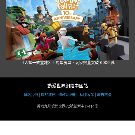
《人類一敗塗地》十周年慶典，玩家數量突破 6000 萬
動漫世界網絡中國站
聯絡我們
|
關於我們
|
條款及細則
|
私隱政策
|
廣告機會
香港九龍塘達之路72號創新中心414室