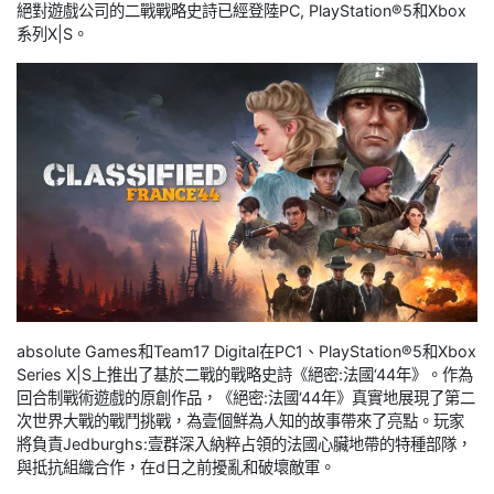
絕對遊戲公司的二戰戰略史詩已經登陸PC, PlayStation®5和Xbox
系列X|S。
absolute Games和Team17 Digital在PC1、PlayStation®5和Xbox
Series X|S上推出了基於二戰的戰略史詩《絕密:法國‘44年》。作為
回合制戰術遊戲的原創作品，《絕密:法國‘44年》真實地展現了第二
次世界大戰的戰鬥挑戰，為壹個鮮為人知的故事帶來了亮點。玩家
將負責Jedburghs:壹群深入納粹占領的法國心臟地帶的特種部隊，
與抵抗組織合作，在d日之前擾亂和破壞敵軍。