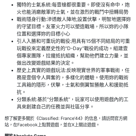
獨特的士氣系統:每壹槍都很重要。即使沒有命中，炮
火也能消磨敵軍的士氣，並在激烈的戰鬥中扭轉局勢
戰術隱身行動:滲透敵人陣地;設置伏擊，明智地選擇妳
的守望目標。友軍火力可以塑造戰場，所以妳的小隊
位置和選擇妳的目標小心
引人入勝和可重玩的戰役:用具有15個不同結局的可重
玩戰役來定義歷史性的“D-Day”戰役的成功。組建壹
個專家團隊，拉攏抵抗組織，幫助他們建立力量，並
做出改變遊戲結果的決定。
歷史上真實的遊戲玩法:反映現實世界的軍事戰術，任
務是壹個令人興奮的，多樣化的體驗。使用妳的戰術
工具箱的隱形，伏擊，士氣和側翼智勝敵人和援助抵
抗。
分類系統:基於“分類系統”，玩家可以使用遊戲內的工
具來創建自己的任務並與社區分享。
想了解更多關於《Classified: France’44》的信息，請訪問官方網
站，在Facebook上點贊遊戲，並在X上關註遊戲。
關於Absolute Game