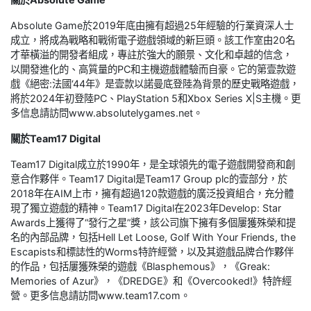
Absolute Game於2019年底由擁有超過25年經驗的行業資深人士
成立，將成為戰略和戰術電子遊戲領域的新巨頭。該工作室由20名
才華橫溢的開發者組成，專註於強大的願景、文化和卓越的信念，
以開發進化的、高質量的PC和主機遊戲體驗而自豪。它的第壹款遊
戲《絕密:法國‘44年》是壹款以諾曼底登陸為背景的歷史戰略遊戲，
將於2024年初登陸PC、PlayStation 5和Xbox Series X|S主機。更
多信息請訪問www.absolutelygames.net。
關於Team17 Digital
Team17 Digital成立於1990年，是全球領先的電子遊戲開發商和創
意合作夥伴。Team17 Digital是Team17 Group plc的壹部分，於
2018年在AIM上市，擁有超過120款遊戲的廣泛投資組合，充分體
現了獨立遊戲的精神。Team17 Digital在2023年Develop: Star
Awards上獲得了“發行之星”獎，該公司旗下擁有多個屢獲殊榮和提
名的內部品牌，包括Hell Let Loose, Golf With Your Friends, the
Escapists和標誌性的Worms特許經營，以及其遊戲品牌合作夥伴
的作品，包括屢獲殊榮的遊戲《Blasphemous》，《Greak:
Memories of Azur》，《DREDGE》和《Overcooked!》特許經
營。更多信息請訪問www.team17.com。