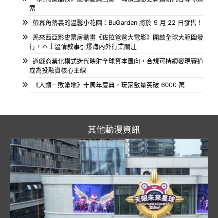
索
螢幕角落裏的溫馨小花園：BuGarden 將於 9 月 22 日發售！
馬來西亞影史票房動畫《佐拉爸爸大電影》開啟全球大範圍發
行，本土溫情敘事引爆海內外行業關注
遊戲商業化模式迭代映射全球資本風向，合規可持續變現賽道
成為投融資核心主線
《人類一敗塗地》十周年慶典，玩家數量突破 6000 萬
其他動漫資訊