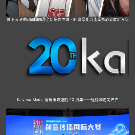
線下沉浸樂園開闢國漫全新增長曲線，IP 實景化成產業核心發展新方向
Kalypso Media 慶祝策略遊戲 20 周年——從德國走向世界