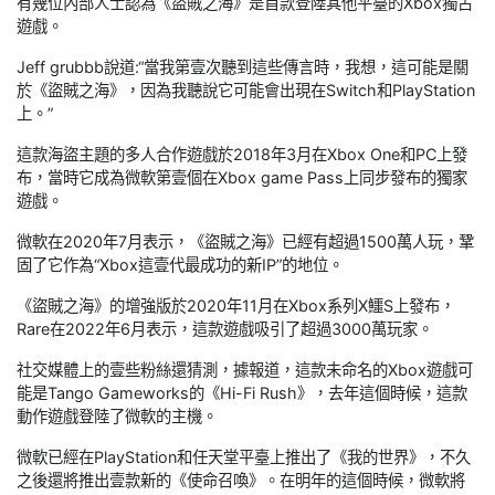
有幾位內部人士認為《盜賊之海》是首款登陸其他平臺的Xbox獨占
遊戲。
Jeff grubbb說道:“當我第壹次聽到這些傳言時，我想，這可能是關
於《盜賊之海》，因為我聽說它可能會出現在Switch和PlayStation
上。”
這款海盜主題的多人合作遊戲於2018年3月在Xbox One和PC上發
布，當時它成為微軟第壹個在Xbox game Pass上同步發布的獨家
遊戲。
微軟在2020年7月表示，《盜賊之海》已經有超過1500萬人玩，鞏
固了它作為“Xbox這壹代最成功的新IP”的地位。
《盜賊之海》的增強版於2020年11月在Xbox系列X鱷S上發布，
Rare在2022年6月表示，這款遊戲吸引了超過3000萬玩家。
社交媒體上的壹些粉絲還猜測，據報道，這款未命名的Xbox遊戲可
能是Tango Gameworks的《Hi-Fi Rush》，去年這個時候，這款
動作遊戲登陸了微軟的主機。
微軟已經在PlayStation和任天堂平臺上推出了《我的世界》，不久
之後還將推出壹款新的《使命召喚》。在明年的這個時候，微軟將