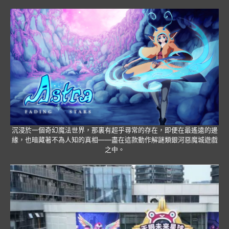
沉浸於一個奇幻魔法世界，那裏有超乎尋常的存在，即便在最遙遠的邊
緣，也暗藏著不為人知的真相——盡在這款動作解謎類銀河惡魔城遊戲
之中。