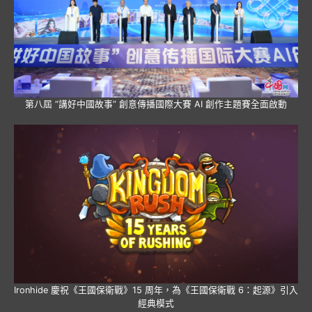
第八屆 “講好中國故事” 創意傳播國際大賽 AI 創作主題賽全面啟動
Ironhide 慶祝《王國保衛戰》15 周年，為《王國保衛戰 6：起源》引入
經典模式