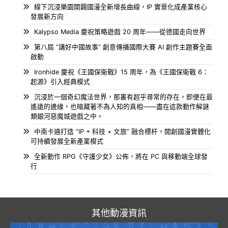
線下沉浸樂園開闢國漫全新增長曲線，IP 實景化成產業核心
發展新方向
Kalypso Media 慶祝策略遊戲 20 周年——從德國走向世界
第八屆 “講好中國故事” 創意傳播國際大賽 AI 創作主題賽全面
啟動
Ironhide 慶祝《王國保衛戰》15 周年，為《王國保衛戰 6：
起源》引入經典模式
沉浸於一個奇幻魔法世界，那裏有超乎尋常的存在，即便在最
遙遠的邊緣，也暗藏著不為人知的真相——盡在這款動作解謎
類銀河惡魔城遊戲之中。
中南卡通打造 “IP + 科技 + 文旅” 融合標杆，開創國漫實體化
可持續發展全新產業模式
全新動作 RPG《守護少女》公佈，將在 PC 與移動端全球發
行
其他動漫資訊