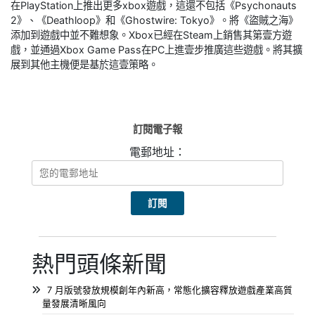
在PlayStation上推出更多xbox遊戲，這還不包括《Psychonauts
2》、《Deathloop》和《Ghostwire: Tokyo》。將《盜賊之海》
添加到遊戲中並不難想象。Xbox已經在Steam上銷售其第壹方遊
戲，並通過Xbox Game Pass在PC上進壹步推廣這些遊戲。將其擴
展到其他主機便是基於這壹策略。
訂閱電子報
電郵地址：
熱門頭條新聞
7 月版號發放規模創年內新高，常態化擴容釋放遊戲產業高質
量發展清晰風向