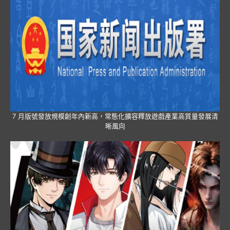
7 月版號發放規模創年內新高，常態化擴容釋放遊戲產業高質量發展清
晰風向