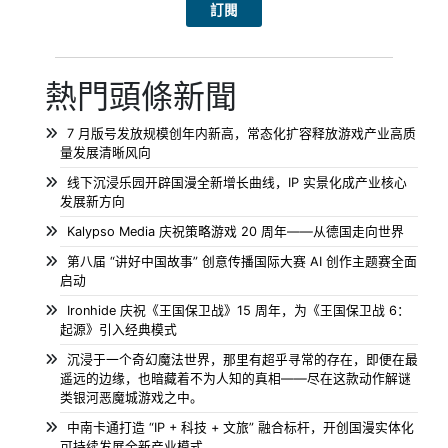
熱門頭條新聞
7 月版号发放规模创年内新高，常态化扩容释放游戏产业高质
量发展清晰风向
线下沉浸乐园开辟国漫全新增长曲线，IP 实景化成产业核心
发展新方向
Kalypso Media 庆祝策略游戏 20 周年——从德国走向世界
第八届 “讲好中国故事” 创意传播国际大赛 AI 创作主题赛全面
启动
Ironhide 庆祝《王国保卫战》15 周年，为《王国保卫战 6：
起源》引入经典模式
沉浸于一个奇幻魔法世界，那里有超乎寻常的存在，即便在最
遥远的边缘，也暗藏着不为人知的真相——尽在这款动作解谜
类银河恶魔城游戏之中。
中南卡通打造 “IP + 科技 + 文旅” 融合标杆，开创国漫实体化
可持续发展全新产业模式