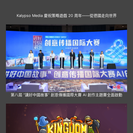
Kalypso Media 慶祝策略遊戲 20 周年——從德國走向世界
第八屆 “講好中國故事” 創意傳播國際大賽 AI 創作主題賽全面啟動