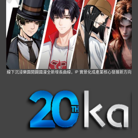
線下沉浸樂園開闢國漫全新增長曲線，IP 實景化成產業核心發展新方向