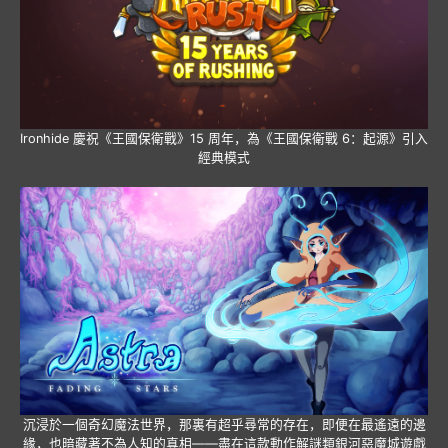
Ironhide 慶祝《王國保衛戰》15 周年，為《王國保衛戰 6：起源》引入
經典模式
沉浸於一個奇幻魔法世界，那裏有超乎尋常的存在，即便在最遙遠的邊
緣，也暗藏著不為人知的真相——盡在這款動作解謎類銀河惡魔城遊戲