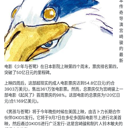
本
传
奇
导
演
宫
崎
骏
的
最
新
电影《少年与苍鹭》在日本影院上映第四个周末，票房排名第四，
突破了50亿日元的里程碑。
上映四周后，这部超现实的成人电影票房达到54.8亿日元(约合
3903万美元)，售出361万张电影票。然而，总票房仅为宫崎骏上一
部电影《起风了》首周票房的98%。这部电影的总票房为120亿日
元(合1.169亿美元)。
《男孩与苍鹭》将于今年晚些时候在美国上映，由吉卜力长期合作
伙伴GKIDS发行。它将于9月7日在多伦多国际电影节上进行北美首
映，然后通过GKIDS进行广泛发行-这是宫崎骏和制片人铃木敏夫的