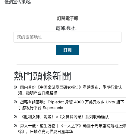
低调宣传策略。
訂閱電子報
電郵地址：
熱門頭條新聞
国内首份《中国桌游发展研究报告》重磅发布，重塑行业认
知、指明产业升级路径
战略重组落地：Tripledot 斥资 4000 万美元收购 Unity 旗下
手游发行平台 Supersonic
《胜利女神：妮姬》×《女神异闻录》系列联动确认
异人十载・道生万物｜《一人之下》动画十周年重磅落地上海
徐汇，压轴点亮元界夏日嘉年华