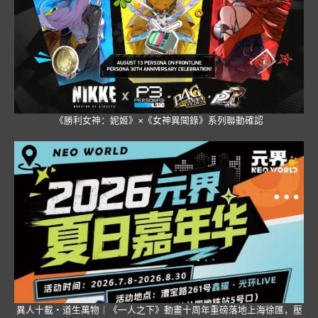
《勝利女神：妮姬》×《女神異聞錄》系列聯動確認
異人十載・道生萬物｜《一人之下》動畫十周年重磅落地上海徐匯，壓