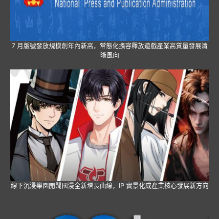
7 月版號發放規模創年內新高，常態化擴容釋放遊戲產業高質量發展清
晰風向
線下沉浸樂園開闢國漫全新增長曲線，IP 實景化成產業核心發展新方向