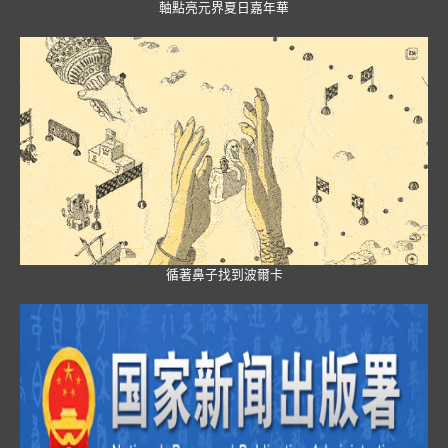
軸點亮元界夏日嘉年華
循著鼻子找到波爾卡