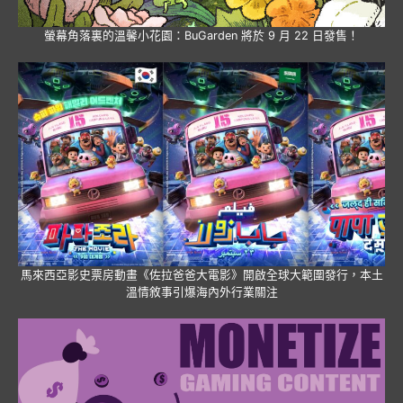
螢幕角落裏的溫馨小花園：BuGarden 將於 9 月 22 日發售！
馬來西亞影史票房動畫《佐拉爸爸大電影》開啟全球大範圍發行，本土
溫情敘事引爆海內外行業關注