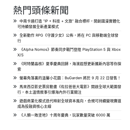
熱門頭條新聞
中南卡通打造 “IP + 科技 + 文旅” 融合標杆，開創國漫實體化
可持續發展全新產業模式
全新動作 RPG《守護少女》公佈，將在 PC 與移動端全球發
行
《Alpha Nomos》節奏同步戰鬥登陸 PlayStation 5 與 Xbox
X/S
《阿特蘭晶核》夏季慶典回歸，海濱遐想更新攜新內容等你探
索
螢幕角落裏的溫馨小花園：BuGarden 將於 9 月 22 日發售！
馬來西亞影史票房動畫《佐拉爸爸大電影》開啟全球大範圍發
行，本土溫情敘事引爆海內外行業關注
遊戲商業化模式迭代映射全球資本風向，合規可持續變現賽道
成為投融資核心主線
《人類一敗塗地》十周年慶典，玩家數量突破 6000 萬