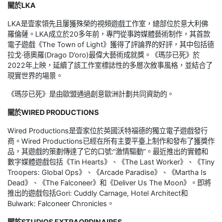
關於LKA
LKA是壹家領先且屢獲殊榮的視頻遊戲工作室，總部位於意大利佛
羅倫薩。LKA成立於20多年前，專門從事跨媒體藝術制作，其首款
電子遊戲《The Town of Light》獲得了評論界的好評，其中包括德
拉戈·德奧羅(Drago D’oro)最偉大藝術成就獎。《瑪莎已死》於
2022年上映，延續了該工作室標誌性的多層次敘事風格，並結合了
現實世界的場景。
《瑪莎已死》是由歐盟通過創意歐洲計劃共同資助的。
關於WIRED PRODUCTIONS
Wired Productions是壹家位於英國沃特福德的獨立電子遊戲發行
商。Wired Productions已經在所有主要平臺上制作和發布了獲獎作
品，其遊戲的策劃傳達了它的口號:“激情驅動”。最近推出的實體和
數字媒體遊戲包括《Tin Hearts》、《The Last Worker》、《Tiny
Troopers: Global Ops》、《Arcade Paradise》、《Martha Is
Dead》、《The Falconeer》和《Deliver Us The Moon》。即將
推出的遊戲包括Gori: Cuddly Carnage, Hotel Architect和
Bulwark: Falconeer Chronicles。
關於STUDIOS EXTRAORDINAIRES