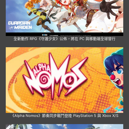
全新動作 RPG《守護少女》公佈，將在 PC 與移動端全球發行
《Alpha Nomos》節奏同步戰鬥登陸 PlayStation 5 與 Xbox X/S