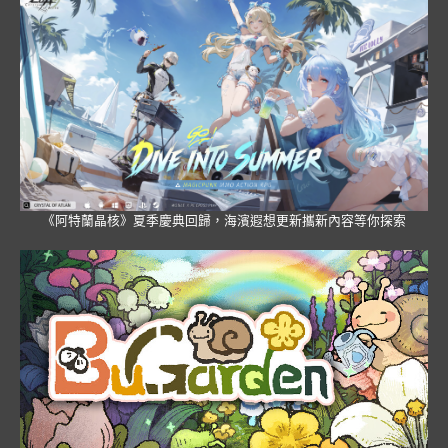
《阿特蘭晶核》夏季慶典回歸，海濱遐想更新攜新內容等你探索