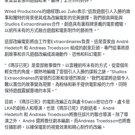
家壹直緊張到遊戲結束，贏得了全世界的好評。
Wired Productions的總經理Leo Zullo表示:“這款遊戲引人入勝的故
事和獨特的背景使其成為改編電影的完美選擇。我們很高興能與
Studios Extraordinaires合作，創造具有裏程碑意義的電影體驗，
以前所未有的方式融合遊戲和電影制作的藝術性。”
這部改編電影將由工作室Extraordinaires負責，這是壹家由 André
Hedetoft 和 Andreas Troedsson 組成的創意巨頭，專門從事將原
創故事和非凡遊戲改編成高端動作、恐怖和科幻電影。
“《瑪莎已死》是壹部敘事傑作，以壹種前所未有的方式，從壹個年
輕女性的角度，嫻熟地編織了壹個引人入勝的謀殺之謎，”Studios
Extraordinaires的安德烈亞斯和安德烈斯說。“我們渴望將這個令人
難以置信的故事變為現實，為粉絲和新手提供電影級的力作，同時
保持遊戲震撼靈魂的本質。”
目前，《瑪莎已死》的電影改編正在與盧卡Dalcò密切合作，盧卡是
LKA的創始人和導演，也是《瑪莎已死》的創造者。 André
Hedetoft 和 Andreas Troedsson將擔任該片的聯合導演。除了導
演之外， André 還將擔任劇本編劇，而Andreas Troedsson也將擔
任攝影師，以確保電影的視覺效果和精心制作的改編。