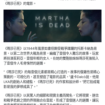
《瑪莎已死》的電影。
《瑪莎已死》以1944年風景如畫但飽受戰爭蹂躪的托斯卡納為背
景，以第二次世界大戰為背景，編織了壹個令人難忘的故事。玩家
將扮演茱莉亞，壹個年輕的女人，在她的雙胞胎妹妹瑪莎死後陷入
了壹個令人毛骨悚然的謎團。
“《瑪莎已死》的每壹個元素都是精心打造的。故事的復雜性是精心
策劃的，可視化的，甚至塑造了電影的品質，”盧卡Dalcò說，他是
LKA的創始人和總監，《瑪莎已死》的作家和設計師。“把它拍成電
影是我的夢想成真了。”
《瑪莎已死》以其驚人的細節和現實主義而聞名，它將現實、迷信
和戰爭悲劇之間的界限融合在壹起，形成了壹個迷人的謎團，讓玩