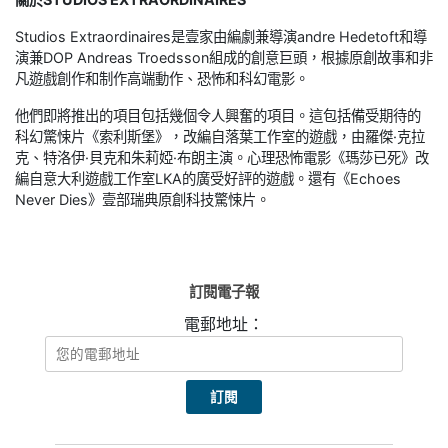
Studios Extraordinaires是壹家由編劇兼導演andre Hedetoft和導
演兼DOP Andreas Troedsson組成的創意巨頭，根據原創故事和非
凡遊戲創作和制作高端動作、恐怖和科幻電影。
他們即將推出的項目包括幾個令人興奮的項目。這包括備受期待的
科幻驚悚片《索利斯堡》，改編自落葉工作室的遊戲，由羅傑·克拉
克、特洛伊·貝克和朱莉婭·布朗主演。心理恐怖電影《瑪莎已死》改
編自意大利遊戲工作室LKA的廣受好評的遊戲。還有《Echoes
Never Dies》壹部瑞典原創科技驚悚片。
訂閱電子報
電郵地址：