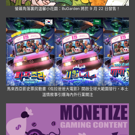
螢幕角落裏的溫馨小花園：BuGarden 將於 9 月 22 日發售！
馬來西亞影史票房動畫《佐拉爸爸大電影》開啟全球大範圍發行，本土
溫情敘事引爆海內外行業關注