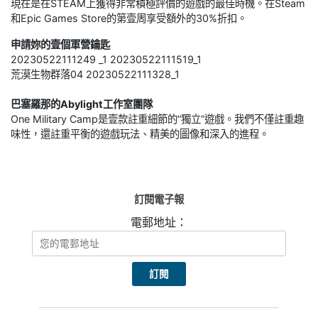
現在是在STEAM上獲得非常積極評價的遊戲的最佳時機。在Steam
和Epic Games Store的第壹周享受額外的30%折扣。
申請妳的壹個軍營鑰匙
20230522111249 _1 20230522111519_1‌
荒漠生物群落04 20230522111328_1
巴塞羅那的Abylight工作室團隊
One Military Camp是壹款註重細節的“獨立”遊戲。我們不僅註重趣
味性，還註重平衡的遊戲玩法、精美的圖像和深入的進程。
訂閱電子報
電郵地址：