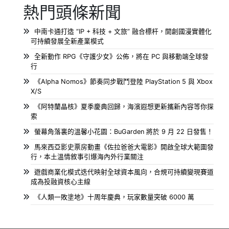
熱門頭條新聞
中南卡通打造 “IP + 科技 + 文旅” 融合標杆，開創國漫實體化
可持續發展全新產業模式
全新動作 RPG《守護少女》公佈，將在 PC 與移動端全球發
行
《Alpha Nomos》節奏同步戰鬥登陸 PlayStation 5 與 Xbox
X/S
《阿特蘭晶核》夏季慶典回歸，海濱遐想更新攜新內容等你探
索
螢幕角落裏的溫馨小花園：BuGarden 將於 9 月 22 日發售！
馬來西亞影史票房動畫《佐拉爸爸大電影》開啟全球大範圍發
行，本土溫情敘事引爆海內外行業關注
遊戲商業化模式迭代映射全球資本風向，合規可持續變現賽道
成為投融資核心主線
《人類一敗塗地》十周年慶典，玩家數量突破 6000 萬