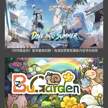
《阿特蘭晶核》夏季慶典回歸，海濱遐想更新攜新內容等你探索