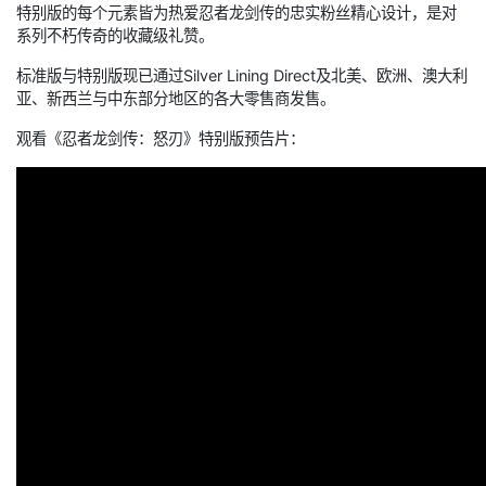
特别版的每个元素皆为热爱忍者龙剑传的忠实粉丝精心设计，是对
系列不朽传奇的收藏级礼赞。
标准版与特别版现已通过Silver Lining Direct及北美、欧洲、澳大利
亚、新西兰与中东部分地区的各大零售商发售。
观看《忍者龙剑传：怒刃》特别版预告片：