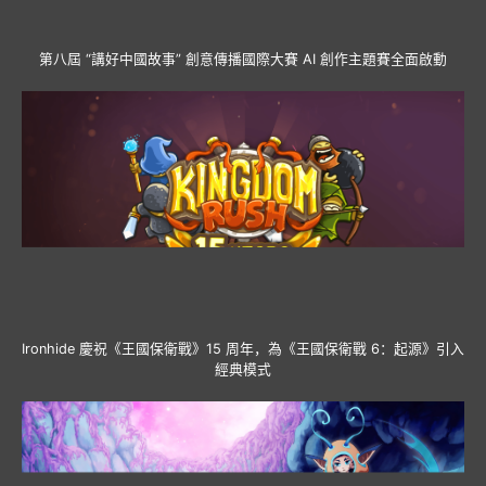
第八屆 “講好中國故事” 創意傳播國際大賽 AI 創作主題賽全面啟動
Ironhide 慶祝《王國保衛戰》15 周年，為《王國保衛戰 6：起源》引入
經典模式