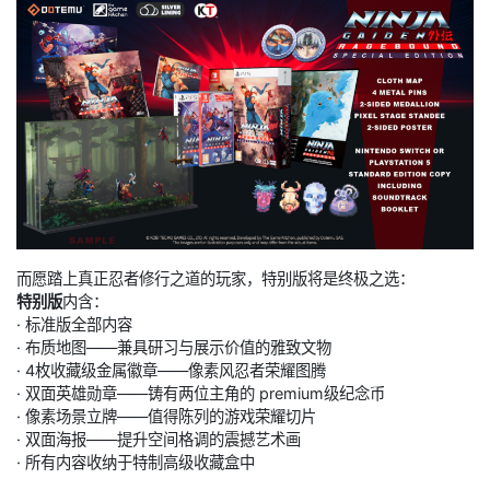
而愿踏上真正忍者修行之道的玩家，特别版将是终极之选：
特别版
内含：
· 标准版全部内容
· 布质地图——兼具研习与展示价值的雅致文物
· 4枚收藏级金属徽章——像素风忍者荣耀图腾
· 双面英雄勋章——铸有两位主角的 premium级纪念币
· 像素场景立牌——值得陈列的游戏荣耀切片
· 双面海报——提升空间格调的震撼艺术画
· 所有内容收纳于特制高级收藏盒中