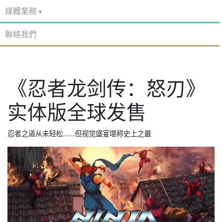
媒體業務
聯絡我們
《忍者龙剑传：怒刃》
实体版全球发售
忍者之道从未轻松……但视觉盛宴堪称史上之最