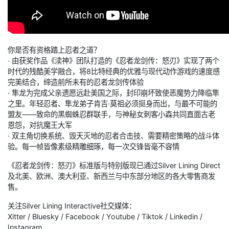
你是否有资格踏上忍者之道？
· 由获奖作品《渎神》团队打造的《忍者龙剑传：怒刃》实现了两个
时代的残酷美学融合，将8比特经典的优雅与现代动作游戏的速度感
完美结合，缔造前所未有的忍者龙剑传体验
· 隼龙为完成父亲遗愿远赴美国之际，封印崩坏致使恶魔势力降临隼
之里。年轻忍者、隼龙弟子肯吉·莫祖必须挺身而出，与最不可能的
盟友——致命的黑蜘蛛忍群联手，与神秘女刺客小森共同直面古老
恩怨，对抗魔王大军
· 双主角切换系统、毁天灭地的忍者合击技、需要精密策略的战斗体
验。每一帧皆像素级精雕细琢，每一次交锋皆毫不容情
《忍者龙剑传：怒刃》标准版与特别版现已通过Silver Lining Direct
及北美、欧洲、澳大利亚、新西兰与中东部分地区的各大零售商发
售。
关注Silver Lining Interactive社交媒体：
Xitter / Bluesky / Facebook / Youtube / Tiktok / Linkedin /
Instagram