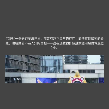
沉浸於一個奇幻魔法世界，那裏有超乎尋常的存在，即便在最遙遠的邊
緣，也暗藏著不為人知的真相——盡在這款動作解謎類銀河惡魔城遊戲
之中。