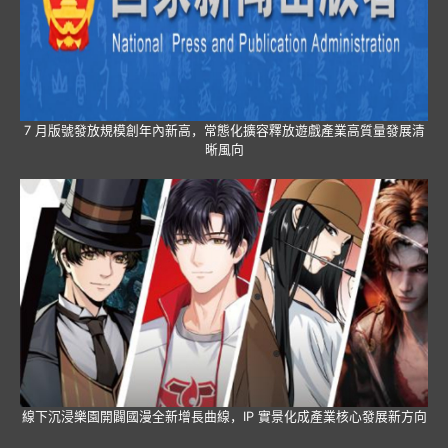
7 月版號發放規模創年內新高，常態化擴容釋放遊戲產業高質量發展清
晰風向
線下沉浸樂園開闢國漫全新增長曲線，IP 實景化成產業核心發展新方向