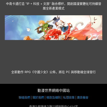
中南卡通打造 “IP + 科技 + 文旅” 融合標杆，開創國漫實體化可持續發
展全新產業模式
全新動作 RPG《守護少女》公佈，將在 PC 與移動端全球發行
動漫世界網絡中國站
聯絡我們
|
關於我們
|
條款及細則
|
私隱政策
|
廣告機會
香港九龍塘達之路72號創新中心414室