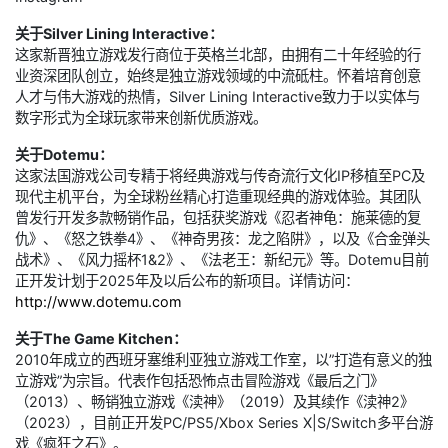
关于Silver Lining Interactive：
这家新晋独立游戏发行商位于英格兰北部，由拥有二十年经验的行
业资深团队创立，始终是独立游戏领域的中流砥柱。怀着培育创意
人才与伟大游戏的热情，Silver Lining Interactive致力于以实体与
数字形式为全球玩家带来创新优质游戏。
关于Dotemu：
这家法国游戏公司专精于将经典游戏与传奇流行文化IP移植至PC及
现代主机平台，为全球粉丝精心打造重现经典的游戏体验。其团队
曾发行开发多款畅销作品，包括获奖游戏《忍者神龟：施莱德的复
仇》、《怒之铁拳4》、《神奇男孩：龙之陷阱》，以及《合金弹头
战术》、《风力摇杯1&2》、《法老王：新纪元》等。Dotemu目前
正开发计划于2025年及以后公布的新项目。详情访问：
http://www.dotemu.com
关于The Game Kitchen：
2010年成立的西班牙塞维利亚独立游戏工作室，以”打造有意义的独
立游戏”为宗旨。代表作包括恐怖点击冒险游戏《最后之门》
（2013）、畅销独立游戏《渎神》（2019）及其续作《渎神2》
（2023），目前正开发PC/PS5/Xbox Series X|S/Switch多平台游
戏《疯狂之石》。