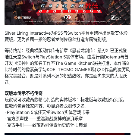
Silver Lining Interactive为PS5与Switch平台重磅推出两款实体珍
藏版，更为首屈一指的忍者龙剑传粉丝打造专属特别版。
等待终结：经典横版动作传奇新章《忍者龙剑传：怒刃》已正式登
陆任天堂Switch与PlayStation 5实体市场。由发行商Dotemu与曾
开发《渎神》的知名工作室The Game Kitchen联袂打造，本作将8
比特时代的像素美学与KOEI TECMO GAMES现代3D作品的凌厉风
格完美融合，既是对系列本源的炽热致敬，亦是面向未来的大胆跃
迁。
双版本传承不朽传奇
玩家现可收藏两款精心打造的实体版本：标准版与收藏级特别版，
每款均包含独家内容，彰显忍者龙剑传之名。
· PlayStation 5或任天堂Switch实体游戏卡带
· 官方原声碟——重温激战脉搏的澎湃乐章
· 复古手册——致敬系列像素历史的怀旧典藏