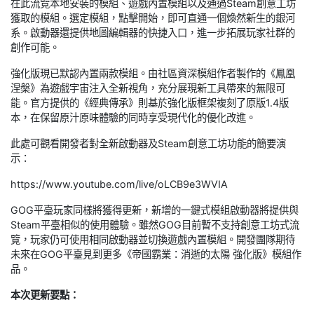
在此流覽本地安裝的模組、遊戲內置模組以及通過Steam創意工坊
獲取的模組。選定模組，點擊開始，即可直通一個煥然新生的銀河
系。啟動器還提供地圖編輯器的快捷入口，進一步拓展玩家社群的
創作可能。
強化版現已默認內置兩款模組。由社區資深模組作者製作的《鳳凰
涅槃》為遊戲宇宙注入全新視角，充分展現新工具帶來的無限可
能。官方提供的《經典傳承》則基於強化版框架複刻了原版1.4版
本，在保留原汁原味體驗的同時享受現代化的優化改進。
此處可觀看開發者對全新啟動器及Steam創意工坊功能的簡要演
示：
https://www.youtube.com/live/oLCB9e3WVIA
GOG平臺玩家同樣將獲得更新，新增的一鍵式模組啟動器將提供與
Steam平臺相似的使用體驗。雖然GOG目前暫不支持創意工坊式流
覽，玩家仍可使用相同啟動器並切換遊戲內置模組。開發團隊期待
未來在GOG平臺見到更多《帝國霸業：消逝的太陽 強化版》模組作
品。
本次更新要點：