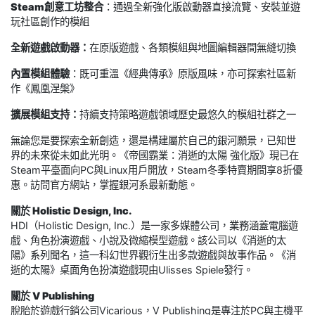
Steam創意工坊整合
：通過全新強化版啟動器直接流覽、安裝並遊
玩社區創作的模組
全新遊戲啟動器：
在原版遊戲、各類模組與地圖編輯器間無縫切換
內置模組體驗
：既可重溫《經典傳承》原版風味，亦可探索社區新
作《鳳凰涅槃》
擴展模組支持：
持續支持策略遊戲領域歷史最悠久的模組社群之一
無論您是要探索全新創造，還是構建屬於自己的銀河願景，已知世
界的未來從未如此光明。《帝國霸業：消逝的太陽 強化版》現已在
Steam平臺面向PC與Linux用戶開放，Steam冬季特賣期間享8折優
惠。訪問官方網站，掌握銀河系最新動態。
關於 Holistic Design, Inc.
HDI（Holistic Design, Inc.）是一家多媒體公司，業務涵蓋電腦遊
戲、角色扮演遊戲、小說及微縮模型遊戲。該公司以《消逝的太
陽》系列聞名，這一科幻世界觀衍生出多款遊戲與故事作品。《消
逝的太陽》桌面角色扮演遊戲現由Ulisses Spiele發行。
關於 V Publishing
脫胎於遊戲行銷公司Vicarious，V Publishing是專注於PC與主機平