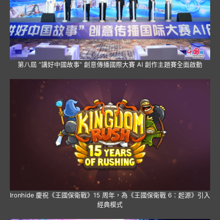
第八屆 “講好中國故事” 創意傳播國際大賽 AI 創作主題賽全面啟動
Ironhide 慶祝《王國保衛戰》15 周年，為《王國保衛戰 6：起源》引入
經典模式