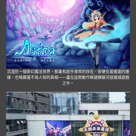
沉浸於一個奇幻魔法世界，那裏有超乎尋常的存在，即便在最遙遠的邊
緣，也暗藏著不為人知的真相——盡在這款動作解謎類銀河惡魔城遊戲
之中。