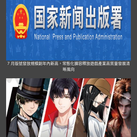
7 月版號發放規模創年內新高，常態化擴容釋放遊戲產業高質量發展清
晰風向