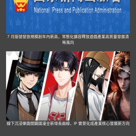
7 月版號發放規模創年內新高，常態化擴容釋放遊戲產業高質量發展清
晰風向
線下沉浸樂園開闢國漫全新增長曲線，IP 實景化成產業核心發展新方向