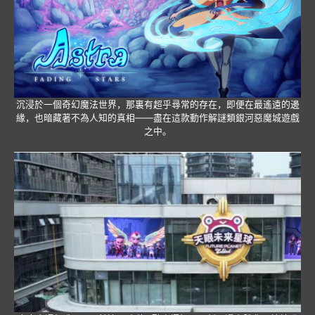
沉浸於一個奇幻魔法世界，那裏有超乎尋常的存在，即便在最遙遠的邊
緣，也暗藏著不為人知的真相——盡在這款動作解謎類銀河惡魔城遊戲
之中。