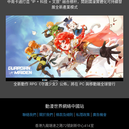
中南卡通打造 “IP + 科技 + 文旅” 融合標杆，開創國漫實體化可持續發
展全新產業模式
全新動作 RPG《守護少女》公佈，將在 PC 與移動端全球發行
動漫世界網絡中國站
聯絡我們
|
關於我們
|
條款及細則
|
私隱政策
|
廣告機會
香港九龍塘達之路72號創新中心414室