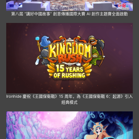
第八屆 “講好中國故事” 創意傳播國際大賽 AI 創作主題賽全面啟動
Ironhide 慶祝《王國保衛戰》15 周年，為《王國保衛戰 6：起源》引入
經典模式