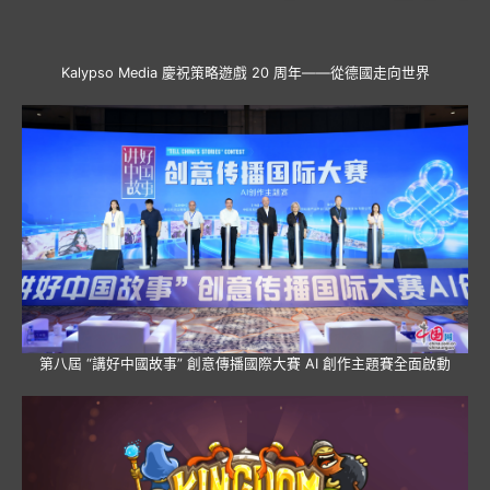
Kalypso Media 慶祝策略遊戲 20 周年——從德國走向世界
第八屆 “講好中國故事” 創意傳播國際大賽 AI 創作主題賽全面啟動