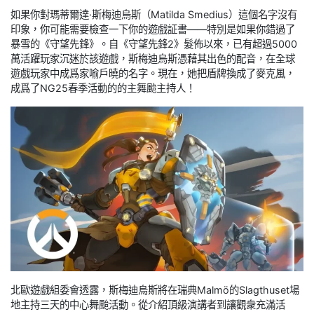
如果你對瑪蒂爾達·斯梅迪烏斯（Matilda Smedius）這個名字沒有
印象，你可能需要檢查一下你的遊戲証書——特別是如果你錯過了
暴雪的《守望先鋒》。自《守望先鋒2》髮佈以來，已有超過5000
萬活躍玩家沉迷於該遊戲，斯梅迪烏斯憑藉其出色的配音，在全球
遊戲玩家中成爲家喻戶曉的名字。現在，她把盾牌換成了麥克風，
成爲了NG25春季活動的的主舞颱主持人！
北歐遊戲組委會透露，斯梅迪烏斯將在瑞典Malmö的Slagthuset場
地主持三天的中心舞颱活動。從介紹頂級演講者到讓觀衆充滿活