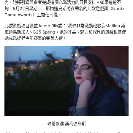
力，她將引導與會者完成這個充滿活力的日程安排。如果這還不
夠，5月22日星期四，斯梅迪烏斯將在著名的北歐遊戲獎（Nordic
Game Awards）上擔任司儀。
北歐遊戲項目總監Jacob Riis説：“我們非常激動地歡迎Matilda 斯
梅迪烏斯加入NG25 Spring。她的才華、魅力和深厚的遊戲根基使
她成爲提昇今年賽事的完美人選。”
瑪蒂爾達·斯梅迪烏斯