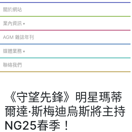
關於網站
業內資訊
AGM 雜誌年刊
媒體業務
聯絡我們
《守望先鋒》明星瑪蒂
爾達·斯梅迪烏斯將主持
NG25春季！