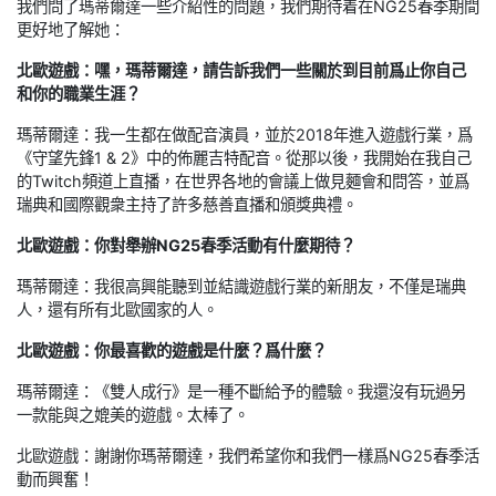
我們問了瑪蒂爾達一些介紹性的問題，我們期待着在NG25春季期間
更好地了解她：
北歐遊戲：嘿，瑪蒂爾達，請告訴我們一些關於到目前爲止你自己
和你的職業生涯？
瑪蒂爾達：我一生都在做配音演員，並於2018年進入遊戲行業，爲
《守望先鋒1 & 2》中的佈麗吉特配音。從那以後，我開始在我自己
的Twitch頻道上直播，在世界各地的會議上做見麵會和問答，並爲
瑞典和國際觀衆主持了許多慈善直播和頒獎典禮。
北歐遊戲：你對舉辦NG25春季活動有什麼期待？
瑪蒂爾達：我很高興能聽到並結識遊戲行業的新朋友，不僅是瑞典
人，還有所有北歐國家的人。
北歐遊戲：你最喜歡的遊戲是什麼？爲什麼？
瑪蒂爾達：《雙人成行》是一種不斷給予的體驗。我還沒有玩過另
一款能與之媲美的遊戲。太棒了。
北歐遊戲：謝謝你瑪蒂爾達，我們希望你和我們一樣爲NG25春季活
動而興奮！