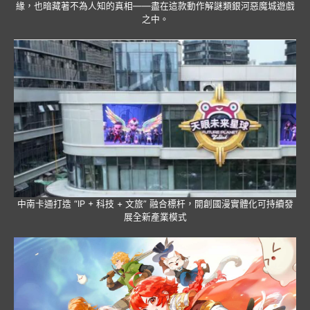
緣，也暗藏著不為人知的真相——盡在這款動作解謎類銀河惡魔城遊戲
之中。
中南卡通打造 “IP + 科技 + 文旅” 融合標杆，開創國漫實體化可持續發
展全新產業模式