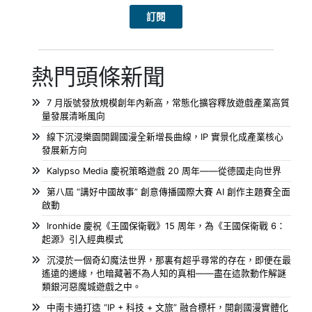
熱門頭條新聞
7 月版號發放規模創年內新高，常態化擴容釋放遊戲產業高質
量發展清晰風向
線下沉浸樂園開闢國漫全新增長曲線，IP 實景化成產業核心
發展新方向
Kalypso Media 慶祝策略遊戲 20 周年——從德國走向世界
第八屆 “講好中國故事” 創意傳播國際大賽 AI 創作主題賽全面
啟動
Ironhide 慶祝《王國保衛戰》15 周年，為《王國保衛戰 6：
起源》引入經典模式
沉浸於一個奇幻魔法世界，那裏有超乎尋常的存在，即便在最
遙遠的邊緣，也暗藏著不為人知的真相——盡在這款動作解謎
類銀河惡魔城遊戲之中。
中南卡通打造 “IP + 科技 + 文旅” 融合標杆，開創國漫實體化