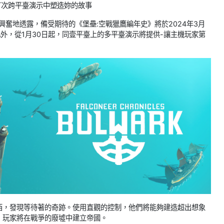
首次跨平臺演示中塑造妳的故事
 Sala興奮地透露，備受期待的《堡壘:空戰獵鷹編年史》將於2024年3月
ion 4和5。此外，從1月30日起，同壹平臺上的多平臺演示將提供-讓主機玩家第
西，發現等待著的奇跡。使用直觀的控制，他們將能夠建造超出想象
，玩家將在戰爭的廢墟中建立帝國。