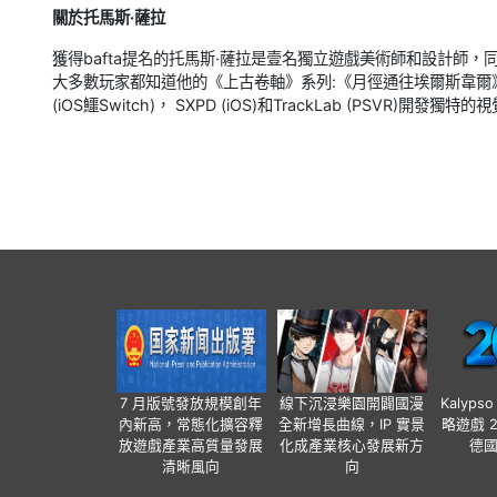
關於托馬斯·薩拉
獲得bafta提名的托馬斯·薩拉是壹名獨立遊戲美術師和設計師，同時也是遊
大多數玩家都知道他的《上古卷軸》系列:《月徑通往埃爾斯韋爾》
(iOS鱷Switch)， SXPD (iOS)和TrackLab (PSV
7 月版號發放規模創年
線下沉浸樂園開闢國漫
Kalyps
內新高，常態化擴容釋
全新增長曲線，IP 實景
略遊戲 
放遊戲產業高質量發展
化成產業核心發展新方
德
清晰風向
向