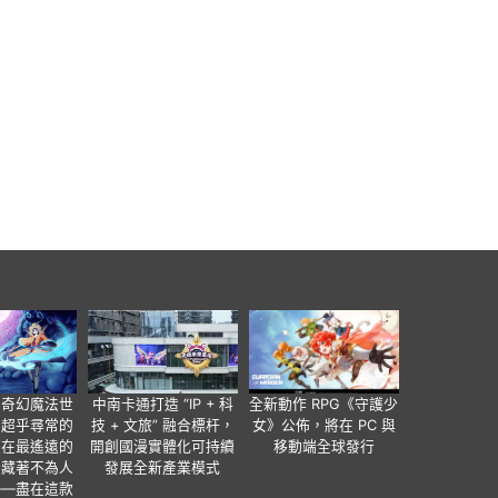
個奇幻魔法世
中南卡通打造 “IP + 科
全新動作 RPG《守護少
有超乎尋常的
技 + 文旅” 融合標杆，
女》公佈，將在 PC 與
便在最遙遠的
開創國漫實體化可持續
移動端全球發行
暗藏著不為人
發展全新產業模式
——盡在這款