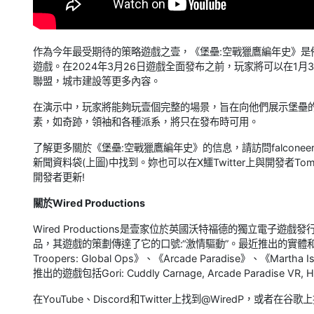
作為今年最受期待的策略遊戲之壹，《堡壘:空戰獵鷹編年史》
遊戲。在2024年3月26日遊戲全面發布之前，玩家將可以在1月30日的PC, 
聯盟，城市建設等更多內容。
在演示中，玩家將能夠玩壹個完整的場景，旨在向他們展示堡壘的
素，如奇跡，領袖和各種派系，將只在發布時可用。
了解更多關於《堡壘:空戰獵鷹編年史》的信息，請訪問falconeerch
新聞資料袋(上圖)中找到。妳也可以在X鱷Twitter上與開發者Toma
開發者更新!
關於Wired Productions
Wired Productions是壹家位於英國沃特福德的獨立電子遊戲發
品，其遊戲的策劃傳達了它的口號:“激情驅動”。最近推出的實體和數字媒體遊
Troopers: Global Ops》、《Arcade Paradise》、《Martha
推出的遊戲包括Gori: Cuddly Carnage, Arcade Paradise VR, Hot
在YouTube、Discord和Twitter上找到@WiredP，或者在谷歌上搜索