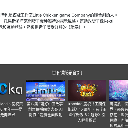
戲工作室Little Chicken game Company的聯合創始人。
 托馬斯多年來開發了壹種獨特的視覺風格，幫助改變了像Rekt!
R)開發獨特的視覺和互動體驗，然後創造了廣受好評的《堡壘》。
其他動漫資訊
o Media 慶祝策
第八屆 “講好中國故事”
Ironhide 慶祝《王國保
沉浸於一
20 周年——從
創意傳播國際大賽 AI
衛戰》15 周年，為《王
界，那裏
國走向世界
創作主題賽全面啟動
國保衛戰 6：起源》引
存在，即
入經典模式
邊緣，也
知的真相