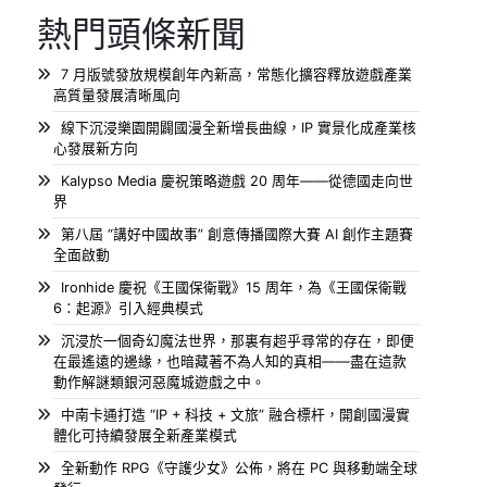
熱門頭條新聞
7 月版號發放規模創年內新高，常態化擴容釋放遊戲產業
高質量發展清晰風向
線下沉浸樂園開闢國漫全新增長曲線，IP 實景化成產業核
心發展新方向
Kalypso Media 慶祝策略遊戲 20 周年——從德國走向世
界
第八屆 “講好中國故事” 創意傳播國際大賽 AI 創作主題賽
全面啟動
Ironhide 慶祝《王國保衛戰》15 周年，為《王國保衛戰
6：起源》引入經典模式
沉浸於一個奇幻魔法世界，那裏有超乎尋常的存在，即便
在最遙遠的邊緣，也暗藏著不為人知的真相——盡在這款
動作解謎類銀河惡魔城遊戲之中。
中南卡通打造 “IP + 科技 + 文旅” 融合標杆，開創國漫實
體化可持續發展全新產業模式
全新動作 RPG《守護少女》公佈，將在 PC 與移動端全球