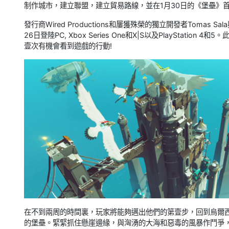
制作城市，建立聯盟，建立貿易路線，並在1月30日的《堡壘》
發行商Wired Productions和屢獲殊榮的獨立開發者Tomas
26日登陸PC, Xbox Series One和X|S以及PlayStat
壹次有機會看到遊戲的行動!
在不到兩周的時間裏，玩家將能夠邁出他們的第壹步，回到烏爾
的堡壘。緊緊抓住懸崖邊緣，與洶湧的大海和惡毒的風暴作鬥爭