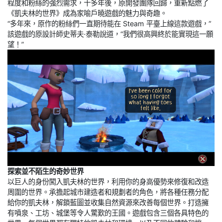
程度和粉絲的強烈需求，十多年後，原開發團隊回歸，重新點燃了
《凱夫林的世界》成為家喻戶曉遊戲的魅力與奇趣。
“多年來，原作的粉絲們一直期待能在 Steam 平臺上線這款遊戲，”
該遊戲的原設計師史蒂夫·泰勒說道，“我們很高興終於能實現這一願
望！”
探索並不陌生的奇妙世界
以巨人的身份闖入凱夫林的世界，利用你的身高優勢來修復和改造
周圍的世界。承擔起城市建造者和規劃者的角色，將各種任務分配
給你的凱夫林，解鎖藍圖並收集自然資源來改善每個世界。打造擁
有噴泉、工坊、城堡等令人驚歎的王國。遊戲包含三個各具特色的