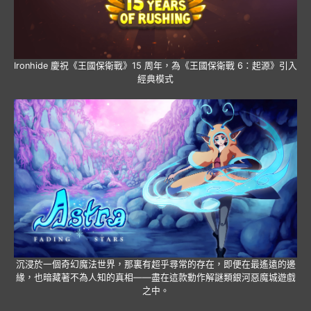
Ironhide 慶祝《王國保衛戰》15 周年，為《王國保衛戰 6：起源》引入
經典模式
沉浸於一個奇幻魔法世界，那裏有超乎尋常的存在，即便在最遙遠的邊
緣，也暗藏著不為人知的真相——盡在這款動作解謎類銀河惡魔城遊戲
之中。