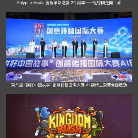
Kalypso Media 慶祝策略遊戲 20 周年——從德國走向世界
第八屆 “講好中國故事” 創意傳播國際大賽 AI 創作主題賽全面啟動