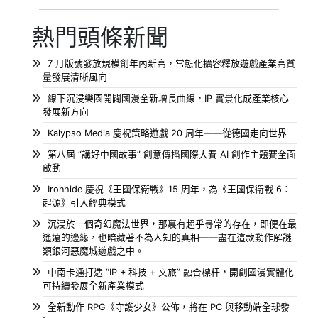
熱門頭條新聞
7 月版號發放規模創年內新高，常態化擴容釋放遊戲產業高質
量發展清晰風向
線下沉浸樂園開闢國漫全新增長曲線，IP 實景化成產業核心
發展新方向
Kalypso Media 慶祝策略遊戲 20 周年——從德國走向世界
第八屆 “講好中國故事” 創意傳播國際大賽 AI 創作主題賽全面
啟動
Ironhide 慶祝《王國保衛戰》15 周年，為《王國保衛戰 6：
起源》引入經典模式
沉浸於一個奇幻魔法世界，那裏有超乎尋常的存在，即便在最
遙遠的邊緣，也暗藏著不為人知的真相——盡在這款動作解謎
類銀河惡魔城遊戲之中。
中南卡通打造 “IP + 科技 + 文旅” 融合標杆，開創國漫實體化
可持續發展全新產業模式
全新動作 RPG《守護少女》公佈，將在 PC 與移動端全球發