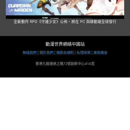
全新動作 RPG《守護少女》公佈，將在 PC 與移動端全球發行
動漫世界網絡中國站
聯絡我們
|
關於我們
|
條款及細則
|
私隱政策
|
廣告機會
香港九龍塘達之路72號創新中心414室