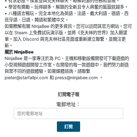
• 有求必應 – 探索並與克夫林聊天，瞭解刺激的任務和冒險。
• 學習有獎勵 – 玩得越多，解鎖的全新且令人興奮的藍圖就越多。
• 八種語言暢玩 – 完全本地化為英語、法語、義大利語、德語、西
班牙語、日語、韓語和繁體中文。
如需瞭解有關 NinjaBee 的更多資訊，您可以訪問其官方網站。您可
以在 Steam 上免費試玩演示版，並將《克夫林的世界》加入願望
單。加入 Discord 與克夫林社區見面或重新建立聯繫，並關注更
新。
關於 NinjaBee
NinjaBee 是一家專注於為 PC、主機和移動設備開發可下載遊戲的
小型視頻遊戲開發工作室。在開發的每一款遊戲中，我們努力創造
與眾不同的遊戲體驗。如需媒體諮詢，請聯繫
pieter@starfallpr.com 和 press@ninjabee.com 。
訂閱電子報
電郵地址：