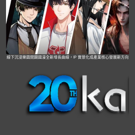
線下沉浸樂園開闢國漫全新增長曲線，IP 實景化成產業核心發展新方向