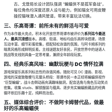
古、戈登局长设计团队强调 “蝙蝠侠不是孤军奋战”，
每位角色均深度还原人设与能力，例如猫女可用皮鞭
操控猫咪潜入通风管道，带来丰富玩法切换。
三、乐高哥谭：前所未有的鲜活与可爱
作为本作最大亮点，积木化开放世界哥谭市被评价为
系列迄今最迷
人、最具沉浸感
版本。高楼、街道、地标均由乐高砖块搭建，场景
互动丰富、细节彩蛋密集，搭配轻松诙谐的氛围，与阿卡姆系列的
暗黑风格形成鲜明反差。主线谜题友好亲民，开放世界中的谜语人
挑战等支线则具备一定思考量，兼顾全年龄段玩家。
四、经典乐高风味：幽默玩梗与 DC 情怀拉满
游戏保留乐高系列标志性的诙谐风格，随处可见 DC 漫画、影视、
游戏的深度致敬梗与无厘头桥段：哥谭市民一本正经将蝙蝠侠视作
“巨型蝙蝠”，战斗击倒动画充满趣味脑洞，配音选角与角色互动笑点
密集。收集 studs、解锁服装与载具、逐步充实蝙蝠舱藏品的经典
循环依旧乐趣十足，纯粹而治愈。
五、媒体综合评价：不做阿卡姆替代品，做最
好的乐高蝙蝠侠