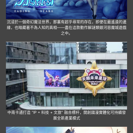
沉浸於一個奇幻魔法世界，那裏有超乎尋常的存在，即便在最遙遠的邊
緣，也暗藏著不為人知的真相——盡在這款動作解謎類銀河惡魔城遊戲
之中。
中南卡通打造 “IP + 科技 + 文旅” 融合標杆，開創國漫實體化可持續發
展全新產業模式