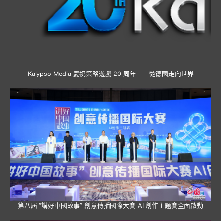
Kalypso Media 慶祝策略遊戲 20 周年——從德國走向世界
第八屆 “講好中國故事” 創意傳播國際大賽 AI 創作主題賽全面啟動