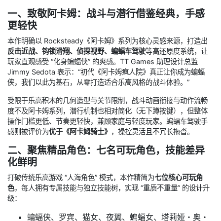
一、致敬阿卡姆：战斗与潜行借鉴经典，手感
更轻快
本作明确以 Rocksteady《阿卡姆》系列为核心灵感来源，打造出
反击近战、钩锁滑翔、侦探视野、蝙蝠车驾驶
等高还原度系统，让
玩家直观感受 “化身蝙蝠侠” 的爽感。TT Games 助理设计总监
Jimmy Sedota 表示：“初代《阿卡姆疯人院》真正让你成为蝙蝠
侠，我们以此为基石，从零打造适合乐高风格的战斗体验。”
受限于乐高积木的几何造型与关节限制，战斗动画衔接与动作流畅
度不及阿卡姆系列，潜行机制也相对简化（无下蹲按键），但整体
操作门槛更低、节奏更轻快，兼顾家庭与轻度玩家。蝙蝠车驾驶手
感则被评价为
优于《阿卡姆骑士》
，操控灵活且不冗长拖沓。
二、聚焦精品角色：七名可玩角色，技能差异
化鲜明
打破传统乐高游戏 “人海角色” 模式，本作精简为
七位核心可玩角
色
，每人拥有专属技能与独立技能树，实现 “重质不重量” 的设计升
级：
蝙蝠侠、罗宾、猫女、夜翼、蝙蝠女、塔莉娅・奥・