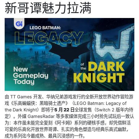
新哥谭魅力拉满
由 TT Games 开发、华纳兄弟游戏发行的全新开放世界动作冒险游
戏《乐高蝙蝠侠：黑暗骑士遗产》（LEGO Batman: Legacy of
the Dark Knight）即将于
5 月 22 日
全球发售（Switch 2 版年内待
定）。外媒 GamesRadar 等多家媒体完成三小时抢先试玩后一致认
为：本作虽未能完全复刻《阿卡姆》系列的硬核手感，却凭借鲜活
可爱的乐高化开放世界哥谭、扎实的角色塑造与经典乐高式幽默，
成为系列迄今最成熟、最具沉浸感的一作。