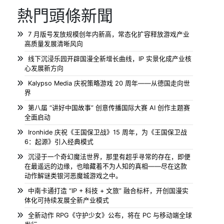
熱門頭條新聞
7 月版号发放规模创年内新高，常态化扩容释放游戏产业
高质量发展清晰风向
线下沉浸乐园开辟国漫全新增长曲线，IP 实景化成产业核
心发展新方向
Kalypso Media 庆祝策略游戏 20 周年——从德国走向世
界
第八届 “讲好中国故事” 创意传播国际大赛 AI 创作主题赛
全面启动
Ironhide 庆祝《王国保卫战》15 周年，为《王国保卫战
6：起源》引入经典模式
沉浸于一个奇幻魔法世界，那里有超乎寻常的存在，即便
在最遥远的边缘，也暗藏着不为人知的真相——尽在这款
动作解谜类银河恶魔城游戏之中。
中南卡通打造 “IP + 科技 + 文旅” 融合标杆，开创国漫实
体化可持续发展全新产业模式
全新动作 RPG《守护少女》公布，将在 PC 与移动端全球