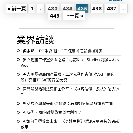
« 前一頁
1
...
433
434
435
436
437
...
449
下一頁 »
業界訪談
梁定邦：IPO重返“世一” 爭保薦將價就貨損質素
獨立動畫工作室突圍之路：專訪Kuku Studios創辦人Alex
Woo
五人團隊破局國產單機，二次元動作肉鴿《Ved：療愈
所》亮相TGS斬獲行業大獎
育碧關閉哈利法克斯工作室，《刺客信條：反抗》陷入冰
封
對話捷克導演朱莉·切爾納：石頭如何成為命運的主角
AI時代， 如何改變影視劇本創作？
AI如何重塑敘事未來？《奇妙生物》從短片到長片的跨越
啟示