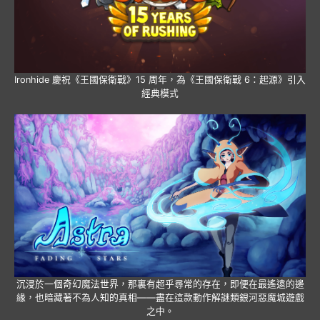
Ironhide 慶祝《王國保衛戰》15 周年，為《王國保衛戰 6：起源》引入
經典模式
沉浸於一個奇幻魔法世界，那裏有超乎尋常的存在，即便在最遙遠的邊
緣，也暗藏著不為人知的真相——盡在這款動作解謎類銀河惡魔城遊戲
之中。