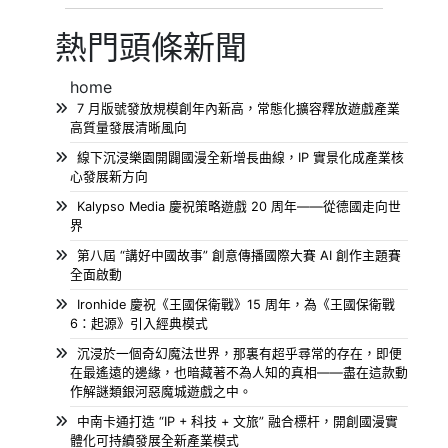
熱門頭條新聞
home
7 月版號發放規模創年內新高，常態化擴容釋放遊戲產業
高質量發展清晰風向
線下沉浸樂園開闢國漫全新增長曲線，IP 實景化成產業核
心發展新方向
Kalypso Media 慶祝策略遊戲 20 周年——從德國走向世
界
第八屆 “講好中國故事” 創意傳播國際大賽 AI 創作主題賽
全面啟動
Ironhide 慶祝《王國保衛戰》15 周年，為《王國保衛戰
6：起源》引入經典模式
沉浸於一個奇幻魔法世界，那裏有超乎尋常的存在，即便
在最遙遠的邊緣，也暗藏著不為人知的真相——盡在這款動
作解謎類銀河惡魔城遊戲之中。
中南卡通打造 “IP + 科技 + 文旅” 融合標杆，開創國漫實
體化可持續發展全新產業模式