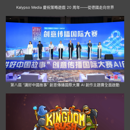
Kalypso Media 慶祝策略遊戲 20 周年——從德國走向世界
第八屆 “講好中國故事” 創意傳播國際大賽 AI 創作主題賽全面啟動