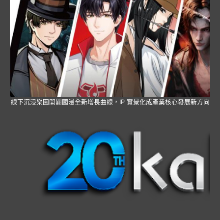
線下沉浸樂園開闢國漫全新增長曲線，IP 實景化成產業核心發展新方向