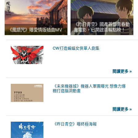
《昨日青空》國產首部青春動
《風語咒》曝愛情版插曲MV
畫電影，已開啟首輪點映！
CW打造蝙蝠女俠單人劇集
閱讀更多 »
《未來機器城》機器人軍團曝光 想像力爆
棚打造腦洞動畫
閱讀更多 »
《昨日青空》曝終極海報