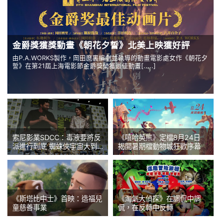
金爵獎獲獎動畫《朝花夕誓》北美上映獲好評
由P.A.WORKS製作，岡田麿裏編劇並執導的動畫電影處女作《朝花夕
誓》在第21屆上海電影節金爵獎榮獲最佳動畫[.....]
索尼影業SDCC：毒液要將反
《嘻哈英熊》定檔8月24日
派進行到底 蜘蛛俠宇宙大到
揭開暑期檔動物城狂歡序幕
超乎想像
《斯塔比中士》首映：造福兒
《淘氣大偵探》在調侃中調
童慈善事業
侃，在反轉中反轉